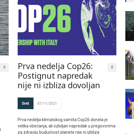
Prva nedelja Cop26:
0
0
Postignut napredak
nije ni izbliza dovoljan
Svet
07/11/2021
Prva nedelja klimatskog samita Cop26 donela je
velika obećanja, ali ozbiljan napredak u pregovorima
u
za zdraviju budućnost planete nije ni izbliza