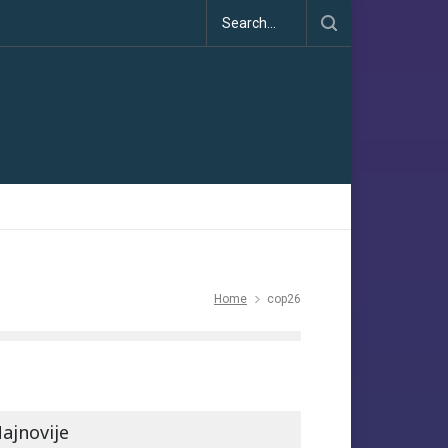
Home
cop26
ajnovije