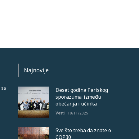
Najnovije
 sa
Deset godina Pariskog
sporazuma: između
obećanja i učinka
Vesti
10/11/2025
Sve što treba da znate o
COP30