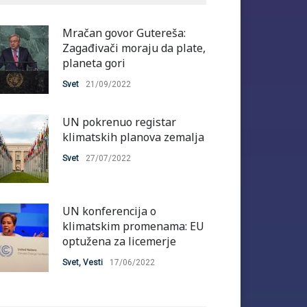
Mračan govor Gutereša:
Zagađivači moraju da plate,
planeta gori
Svet
21/09/2022
UN pokrenuo registar
klimatskih planova zemalja
Svet
27/07/2022
UN konferencija o
klimatskim promenama: EU
optužena za licemerje
Svet
,
Vesti
17/06/2022
Obećanja data na COP26