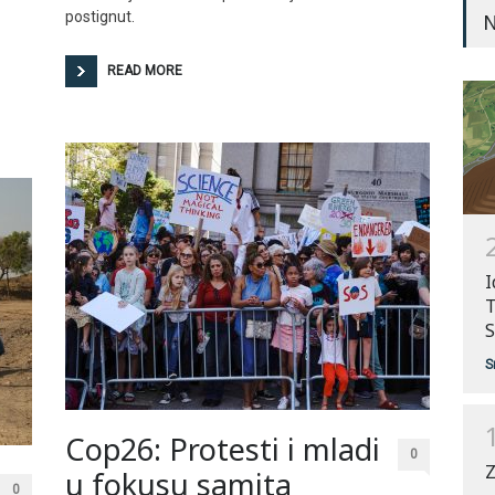
postignut.
N
READ MORE
I
T
S
S
Cop26: Protesti i mladi
0
Z
u fokusu samita
0