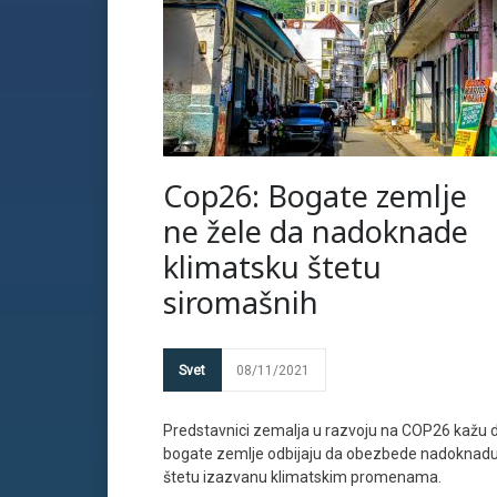
Cop26: Bogate zemlje
ne žele da nadoknade
klimatsku štetu
siromašnih
Svet
08/11/2021
Predstavnici zemalja u razvoju na COP26 kažu 
bogate zemlje odbijaju da obezbede nadoknad
štetu izazvanu klimatskim promenama.