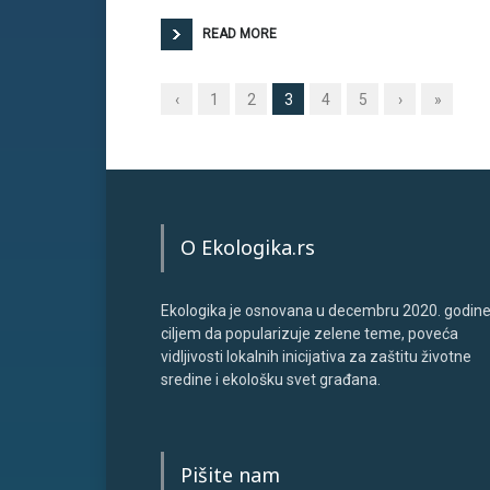
READ MORE
‹
1
2
3
4
5
›
»
O Ekologika.rs
Ekologika je osnovana u decembru 2020. godine
ciljem da popularizuje zelene teme, poveća
vidljivosti lokalnih inicijativa za zaštitu životne
sredine i ekološku svet građana.
Pišite nam