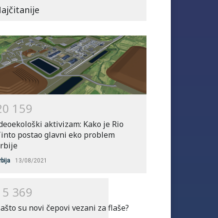
zadržaće zagrevanje
ajčitanije
planete ispod 2C
Svet
14/04/2022
Naučnici upozoravaju:
Prethodnih sedam godina
su najtoplije u istoriji
Svet
11/01/2022
2
0
1
5
9
deoekološki aktivizam: Kako je Rio
into postao glavni eko problem
rbije
rbija
13/08/2021
1
5
3
6
9
ašto su novi čepovi vezani za flaše?