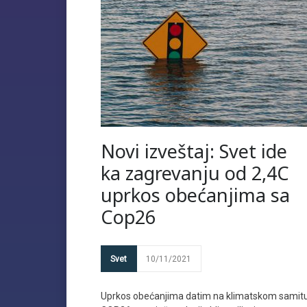
Novi izveštaj: Svet ide
ka zagrevanju od 2,4C
uprkos obećanjima sa
Cop26
Svet
10/11/2021
Uprkos obećanjima datim na klimatskom samit