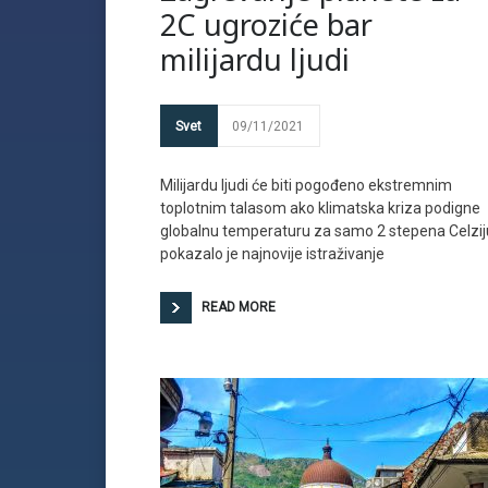
2C ugroziće bar
milijardu ljudi
Svet
09/11/2021
Milijardu ljudi će biti pogođeno ekstremnim
toplotnim talasom ako klimatska kriza podigne
globalnu temperaturu za samo 2 stepena Celzij
pokazalo je najnovije istraživanje
READ MORE