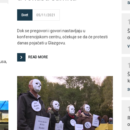
S
Svet
05/11/2021
Š
Dok se pregovori i govori nastavljaju u
o
konferencijskom centru, očekuje se da će protesti
danas pojačati u Glazgovu.
V
READ MORE
usa,
Š
k
S
R
o