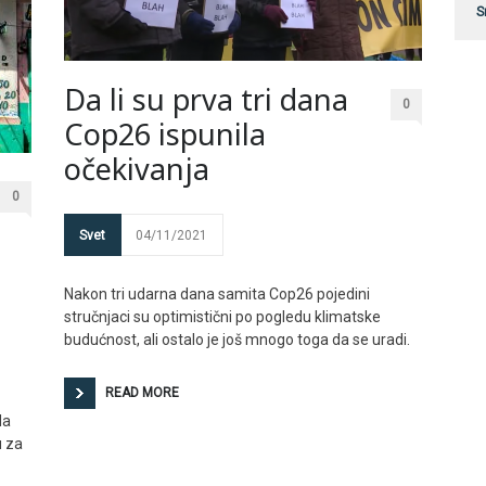
S
Da li su prva tri dana
0
Cop26 ispunila
očekivanja
0
Svet
04/11/2021
Nakon tri udarna dana samita Cop26 pojedini
stručnjaci su optimistični po pogledu klimatske
budućnost, ali ostalo je još mnogo toga da se uradi.
READ MORE
da
u za