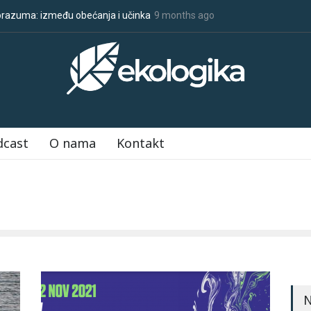
ba da znate o COP30
9 months ago
Klimatske dezinformacije u porastu uoči COP30
dcast
O nama
Kontakt
N