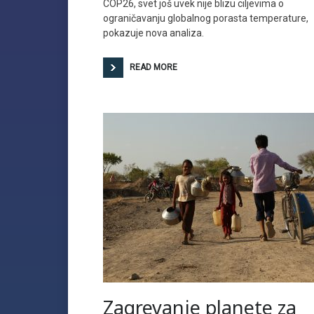
COP26, svet još uvek nije blizu ciljevima o
ograničavanju globalnog porasta temperature,
pokazuje nova analiza.
READ MORE
Zagrevanje planete za