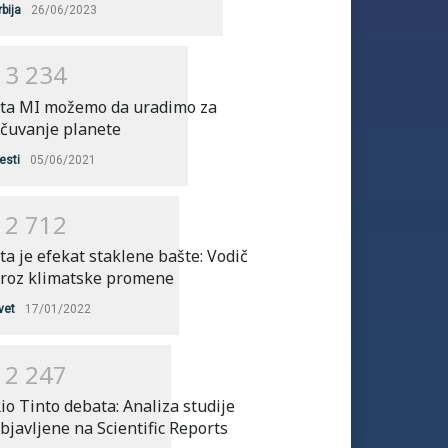
rbija
26/06/2023
1
3
2
3
4
ta MI možemo da uradimo za
čuvanje planete
esti
05/06/2021
1
2
7
1
2
ta je efekat staklene bašte: Vodič
roz klimatske promene
vet
17/01/2022
1
2
2
4
7
io Tinto debata: Analiza studije
bjavljene na Scientific Reports