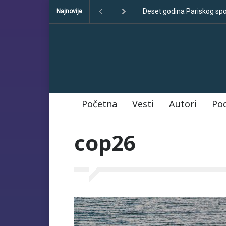
t godina Pariskog sporazuma: između obećanja i učinka
Sve što tre
Najnovije
Početna
Vesti
Autori
Po
cop26