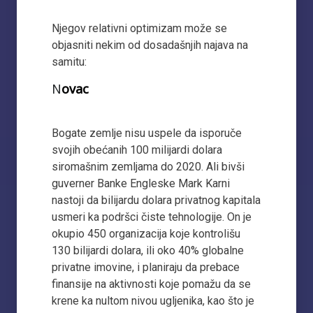
Njegov relativni optimizam može se
objasniti nekim od dosadašnjih najava na
samitu:
N
ovac
Bogate zemlje nisu uspele da isporuče
svojih obećanih 100 milijardi dolara
siromašnim zemljama do 2020. Ali bivši
guverner Banke Engleske Mark Karni
nastoji da bilijardu dolara privatnog kapitala
usmeri ka podršci čiste tehnologije. On je
okupio 450 organizacija koje kontrolišu
130 bilijardi dolara, ili oko 40% globalne
privatne imovine, i planiraju da prebace
finansije na aktivnosti koje pomažu da se
krene ka nultom nivou ugljenika, kao što je