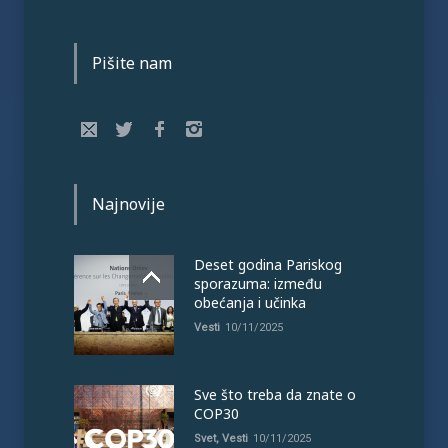
Pišite nam
Najnovije
Deset godina Pariskog
sporazuma: između
obećanja i učinka
Vesti
10/11/2025
Sve što treba da znate o
COP30
Svet
,
Vesti
10/11/2025