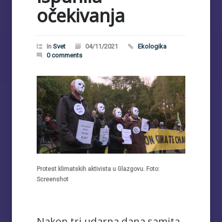
očekivanja
In
Svet
04/11/2021
Ekologika
0 comments
Protest klimatskih aktivista u Glazgovu. Foto:
Screenshot
Nakon tri udarna dana samita