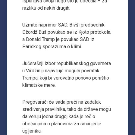
ispunjava svoja nego što je obećala – za
razliku od nekih drugih.
Uzmite naprimer SAD. Bivši predsednik
Džordž Buš povukao se iz Kjoto protokola,
a Donald Tramp je povukao SAD iz
Pariskog sporazuma o klimi.
Jučerašnji izbor republikanskog guvernera
u Virdžiniji najavljuje mogući povratak
Trampa, koji bi verovatno ponovo poništio
klimatske mere.
Pregovarači će sada preći na zadatak
sređivanja pravilnika, tako da države mogu
da veruju jedna drugoj kada je reč o
obećanjima o planovima za smanjenje
ugljenika.