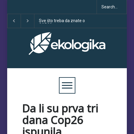
to treba da znate o
Klimatske dezinformacije u
Deset godin
30
porastu uoči COP30
sporazuma:
obećanja i u
Da li su prva tri
dana Cop26
ispunila