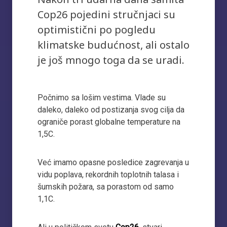
Cop26 pojedini stručnjaci su
optimistični po pogledu
klimatske budućnost, ali ostalo
je još mnogo toga da se uradi.
Počnimo sa lošim vestima. Vlade su
daleko, daleko od postizanja svog cilja da
ograniče porast globalne temperature na
1,5C.
Već imamo opasne posledice zagrevanja u
vidu poplava, rekordnih toplotnih talasa i
šumskih požara, sa porastom od samo
1,1C.