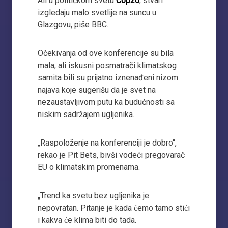
Ali u političkom svetu
Cop26
, stvari
izgledaju malo svetlije na suncu u
Glazgovu, piše BBC.
Očekivanja od ove konferencije su bila
mala, ali iskusni posmatrači klimatskog
samita bili su prijatno iznenađeni nizom
najava koje sugerišu da je svet na
nezaustavljivom putu ka budućnosti sa
niskim sadržajem ugljenika.
„Raspoloženje na konferenciji je dobro“,
rekao je Pit Bets, bivši vodeći pregovarač
EU o klimatskim promenama.
„Trend ka svetu bez ugljenika je
nepovratan. Pitanje je kada ćemo tamo stići
i kakva će klima biti do tada.