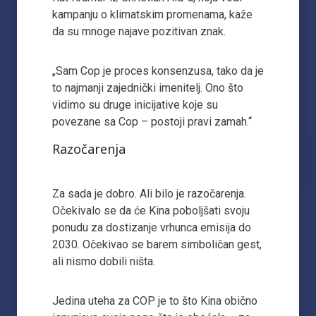
kampanju o klimatskim promenama, kaže
da su mnoge najave pozitivan znak.
„Sam Cop je proces konsenzusa, tako da je
to najmanji zajednički imenitelj. Ono što
vidimo su druge inicijative koje su
povezane sa Cop – postoji pravi zamah.“
Razočarenja
Za sada je dobro. Ali bilo je razočarenja.
Očekivalo se da će Kina poboljšati svoju
ponudu za dostizanje vrhunca emisija do
2030. Očekivao se barem simboličan gest,
ali nismo dobili ništa.
Jedina uteha za COP je to što Kina obično