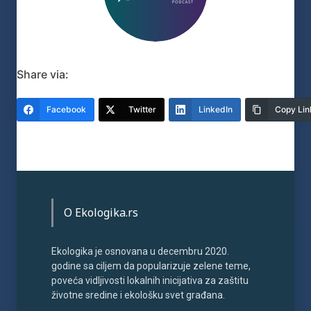
Share via:
Facebook
Twitter
LinkedIn
Copy Lin
O Ekologika.rs
Ekologika je osnovana u decembru 2020.
godine sa ciljem da popularizuje zelene teme,
poveća vidljivosti lokalnih inicijativa za zaštitu
životne sredine i ekološku svet građana.