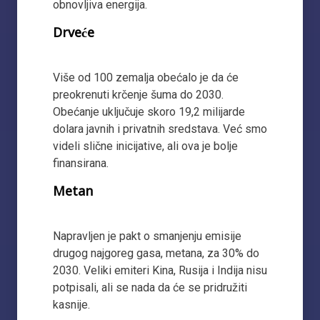
obnovljiva energija.
Drveće
Više od 100 zemalja obećalo je da će
preokrenuti krčenje šuma do 2030.
Obećanje uključuje skoro 19,2 milijarde
dolara javnih i privatnih sredstava. Već smo
videli slične inicijative, ali ova je bolje
finansirana.
Metan
Napravljen je pakt o smanjenju emisije
drugog najgoreg gasa, metana, za 30% do
2030. Veliki emiteri Kina, Rusija i Indija nisu
potpisali, ali se nada da će se pridružiti
kasnije.