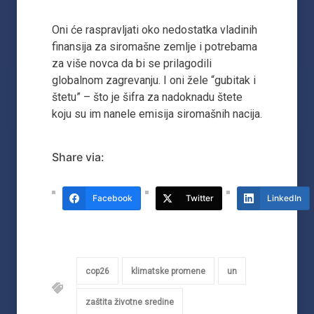
Oni će raspravljati oko nedostatka vladinih
finansija za siromašne zemlje i potrebama
za više novca da bi se prilagodili
globalnom zagrevanju. I oni žele “gubitak i
štetu” – što je šifra za nadoknadu štete
koju su im nanele emisija siromašnih nacija.
Share via:
Facebook
Twitter
LinkedIn
cop26
klimatske promene
un
zaštita životne sredine