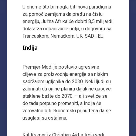
U onome što bi mogla biti nova paradigma
za pomoć zemljama da pređu na čistu
energiju, Južna Afrika će dobiti 8,5 milijardi
dolara za odbacivanje uglja, u dogovoru sa
Francuskom, Nemačkom, UK, SAD i EU.
Indija
Premijer Modi je postavio agresivne
ciljeve za proizvodnju energije sa niskim
sadržajem ugljenika do 2030. Neki ljudi su
zabrinuti da on ne planira da ukine gasove
staklene bašte do 2070. – ali svet će se
do tada potpuno promeniti, a Indija će
verovatno biti ekonomski prinuđena da se
usaglasi sa ostalima.
Kat Kramer iz Christian Aid-a, koja vodi