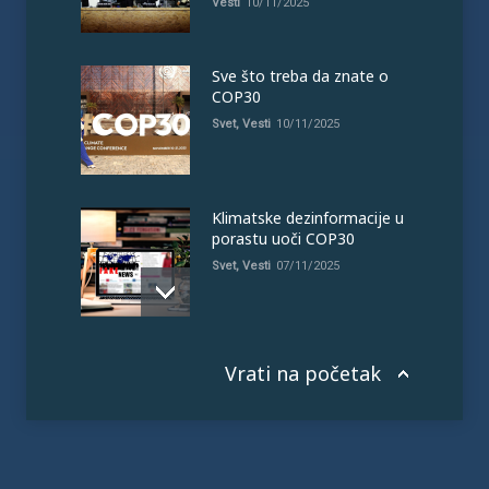
Vesti
10/11/2025
Sve što treba da znate o
COP30
Svet
,
Vesti
10/11/2025
Klimatske dezinformacije u
porastu uoči COP30
Svet
,
Vesti
07/11/2025
Vrati na početak