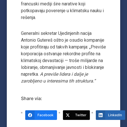
francuski mediji šire narative koji
potkopavaju poverenje u klimatsku nauku i
rešenja.
Generalni sekretar Ujedinjenih nacija
Antonio Gutereš oštro je osudio kompanije
koje profitiraju od takvih kampanja: „Previše
korporacija ostvaruje rekordne profite na
klimatskoj devastaciji — troše milijarde na
lobiranje, obmanjivanje javnosti i blokiranje
napretka.
A previše lidera i dalje je
zarobljeno u interesima tih struktura.“
Share via:
Facebook
Twitter
LinkedIn