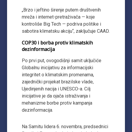
„Brzo i jeftino širenje putem društvenih
mreža i internet-pretraživača — koje
kontroliše Big Tech — podriva politike i
sabotira klimatsku akciju“, zaključuje CAAD.
COP30 i borba protiv klimatskih
dezinformacija
Po prvi put, ovogodišnji samit uključiće
Globalnu inicijativu za informacijski
integritet o klimatskim promenama,
zajednički projekat brazilske vlade,
Ujedinjenih nacija i UNESCO-a. Cilj
inicijative je da ojača istraživanja i
mehanizme borbe protiv kampanja
dezinformacija.
Na Samitu lidera 6. novembra, predsednici