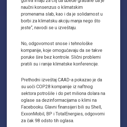
goriva imaju za cilj da ubede građane da je
naučni konsenzus o klimatskim
promenama slab, kao i da je solidarnost u
borbi za klimatsku akciju manja nego što
jeste“, navodi se u izveštaju.
No, odgovornost snose i tehnološke
kompanije, koje omogućavaju da se takve
poruke šire bez kontrole. Slični problemi
pratili su i ranije klimatske konferencije.
Prethodni izveštaj CAAD-a pokazao je da
su uoči COP28 kompanije iz naftnog
sektora potrošile i do pet miliona dolara na
oglase sa dezinformacijama o klimi na
Facebooku. Glavni finansijeri bili su Shell,
ExxonMobil, BP i TotalEnergies, odgovorni
za čak 98 odsto tih oglasa.