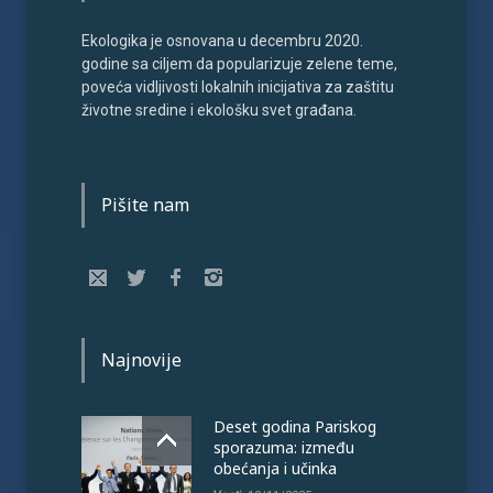
Ekologika je osnovana u decembru 2020.
godine sa ciljem da popularizuje zelene teme,
poveća vidljivosti lokalnih inicijativa za zaštitu
životne sredine i ekološku svet građana.
Pišite nam
Najnovije
Deset godina Pariskog
sporazuma: između
obećanja i učinka