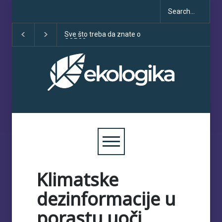
Sve što treba da znate o
Klimatske dezinfor
COP30
porastu uoči COP3
Klimatske
dezinformacije u
porastu uoči