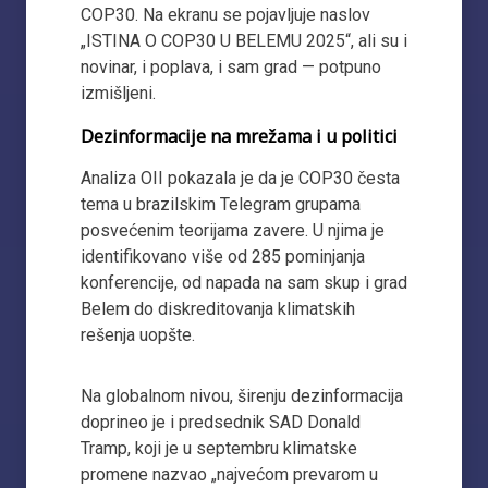
COP30. Na ekranu se pojavljuje naslov
„ISTINA O COP30 U BELEMU 2025“, ali su i
novinar, i poplava, i sam grad — potpuno
izmišljeni.
Dezinformacije na mrežama i u politici
Analiza OII pokazala je da je COP30 česta
tema u brazilskim Telegram grupama
posvećenim teorijama zavere. U njima je
identifikovano više od 285 pominjanja
konferencije, od napada na sam skup i grad
Belem do diskreditovanja klimatskih
rešenja uopšte.
Na globalnom nivou, širenju dezinformacija
doprineo je i predsednik SAD Donald
Tramp, koji je u septembru klimatske
promene nazvao „najvećom prevarom u