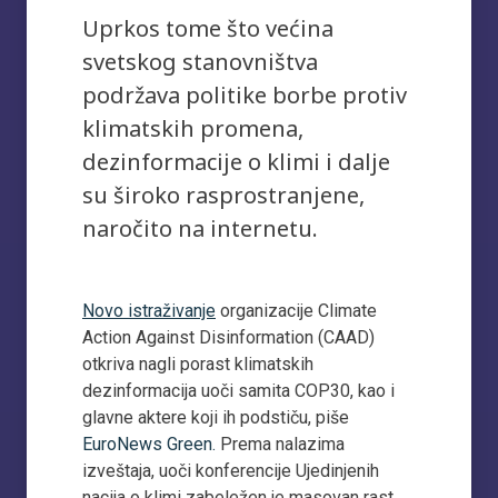
Uprkos tome što većina
svetskog stanovništva
podržava politike borbe protiv
klimatskih promena,
dezinformacije o klimi i dalje
su široko rasprostranjene,
naročito na internetu.
Novo istraživanje
organizacije Climate
Action Against Disinformation (CAAD)
otkriva nagli porast klimatskih
dezinformacija uoči samita COP30, kao i
glavne aktere koji ih podstiču, piše
EuroNews Green.
Prema nalazima
izveštaja, uoči konferencije Ujedinjenih
nacija o klimi zabeležen je masovan rast