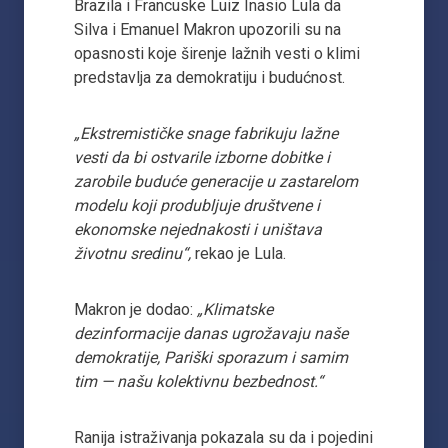
Brazila i Francuske Luiz Inasio Lula da
Silva i Emanuel Makron upozorili su na
opasnosti koje širenje lažnih vesti o klimi
predstavlja za demokratiju i budućnost.
„Ekstremističke snage fabrikuju lažne
vesti da bi ostvarile izborne dobitke i
zarobile buduće generacije u zastarelom
modelu koji produbljuje društvene i
ekonomske nejednakosti i uništava
životnu sredinu“,
rekao je Lula.
Makron je dodao:
„Klimatske
dezinformacije danas ugrožavaju naše
demokratije, Pariški sporazum i samim
tim — našu kolektivnu bezbednost.“
Ranija istraživanja pokazala su da i pojedini