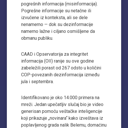
pogrešnih informacija (misinformacija).
Pogrešne informacije su netačne ili
izvučene iz konteksta, ali se dele
nenamerno — dok su dezinformacije
namerno lažne i ciljano osmišljene da
obmanu publiku.
CAAD i Opservatorija za integritet
informacija (OII) ranije su ove godine
zabeležili porast od 267 odsto u količini
COP-povezanih dezinformacija između
jula i septembra.
Identifikovano je oko 14.000 primera na
mreži. Jedan upečatljiv slučaj bio je video
generisan pomoću veštačke inteligencije
koji prikazuje „novinara“ kako izveštava iz
poplavljenog grada nalik Belemu, domaćinu