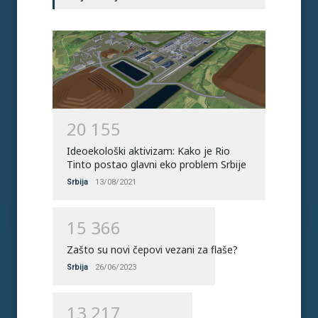
očekuju još toplija mora
Svet
04/08/2023
Morska trava: Moćno
rešenje za ublažavanje
klime
Svet
26/05/2023
2
0
1
5
5
Ideoekološki aktivizam: Kako je Rio
Tinto postao glavni eko problem Srbije
Srbija
13/08/2021
1
5
3
6
6
Zašto su novi čepovi vezani za flaše?
Srbija
26/06/2023
1
3
2
1
7