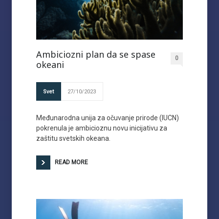
Ambiciozni plan da se spase
0
okeani
Svet
27/10/2023
Međunarodna unija za očuvanje prirode (IUCN)
pokrenula je ambicioznu novu inicijativu za
zaštitu svetskih okeana.
READ MORE