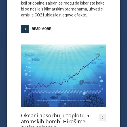
koji priobalne zajednice mogu da iskoriste kako
bi se nosile s klimatskim promenama, uhvatile
emisije CO2 i ublažile njegove efekte.
READ MORE
Okeani apsorbuju toplotu 5
0
atomskih bombi Hirošime