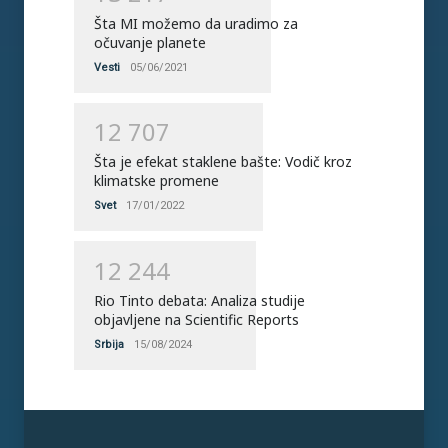
Šta MI možemo da uradimo za
očuvanje planete
Vesti
05/06/2021
1
2
7
0
7
Šta je efekat staklene bašte: Vodič kroz
klimatske promene
Svet
17/01/2022
1
2
2
4
4
Rio Tinto debata: Analiza studije
objavljene na Scientific Reports
Srbija
15/08/2024