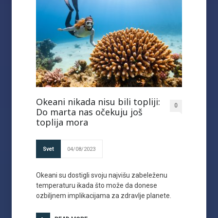
Okeani nikada nisu bili topliji:
0
Do marta nas očekuju još
toplija mora
Svet
04/08/2023
Okeani su dostigli svoju najvišu zabeleženu
temperaturu ikada što može da donese
ozbiljnem implikacijama za zdravlje planete.