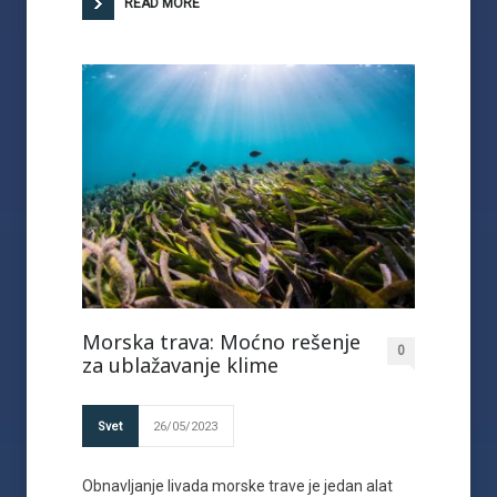
READ MORE
Morska trava: Moćno rešenje
0
za ublažavanje klime
Svet
26/05/2023
Obnavljanje livada morske trave je jedan alat