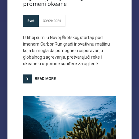
promeni okeane
Svet
30/09/2024
U tihoj šumi u Novoj Škotskoj, startap pod
imenom CarbonRun gradi inovativnu mašinu
koja bi mogla da pomogne u usporavanju
globalnog zagrevanja, pretvarajući reke i
okeane u ogromne sunđere za ugljenik.
READ MORE