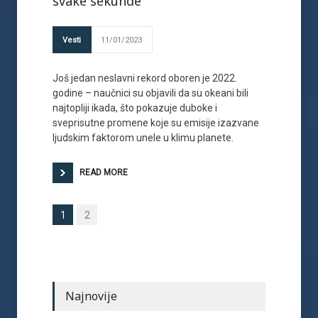
svake sekunde
Vesti
11/01/2023
Još jedan neslavni rekord oboren je 2022.
godine – naučnici su objavili da su okeani bili
najtopliji ikada, što pokazuje duboke i
sveprisutne promene koje su emisije izazvane
ljudskim faktorom unele u klimu planete.
READ MORE
1
2
Najnovije