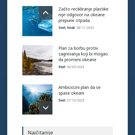
Zašto recikliranje plastike
nije odgovor na okeane
prepune otpada
Svet
,
Vesti
28/11/2024
Plan za borbu protiv
zagrevanja koji bi mogao
da promeni okeane
Svet
30/09/2024
Ambiciozni plan da se
spase okeani
Svet
27/10/2023
Okeani nikada nisu bili
Najčitanije
topliji: Do marta nas