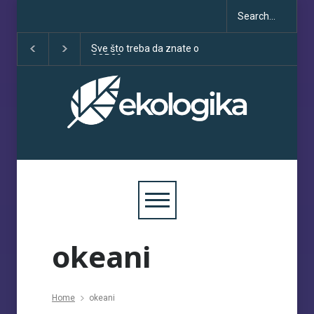
Sve što treba da znate o
Klimatske dezinfo
COP30
porastu uoči COP
okeani
Home
okeani