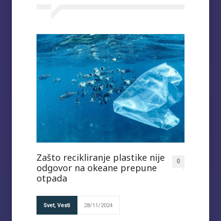
Zašto recikliranje plastike nije
0
odgovor na okeane prepune
otpada
Svet
,
Vesti
28/11/2024