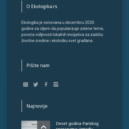
O Ekologika.rs
Ekologika je osnovana u decembru 2020.
godine sa ciljem da popularizuje zelene teme,
poveća vidljivosti lokalnih inicijativa za zaštitu
životne sredine i ekološku svet građana.
Pišite nam
Najnovije
Deset godina Pariskog
sporazuma: između