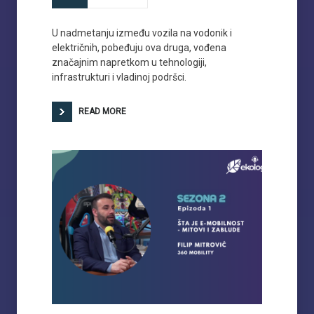
U nadmetanju između vozila na vodonik i
električnih, pobeđuju ova druga, vođena
značajnim napretkom u tehnologiji,
infrastrukturi i vladinoj podršci.
READ MORE