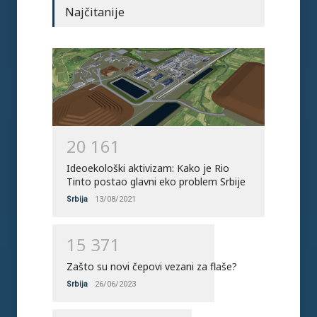
Najčitanije
subvencija za električna i
hibrid vozila
Srbija
04/03/2023
Zelena tranzicija i električni
automobili: Prilike i
prepreke
Svet
18/07/2022
2
0
1
6
1
Ideoekološki aktivizam: Kako je Rio
Tinto postao glavni eko problem Srbije
Srbija
13/08/2021
1
5
3
7
1
Zašto su novi čepovi vezani za flaše?
Srbija
26/06/2023