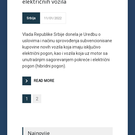
električnih vozila
Srbija
11/01/2022
Vlada Republike Srbije donela je Uredbu o
uslovima i načinu sprovođenja subvencionisane
kupovine novih vozila koja imaju isključivo
električni pogon, kao i vozila koja uz motor sa
unutrašnjim sagorevanjem pokreće i električni
pogon (hibridni pogon).
READ MORE
1
2
Najnovije