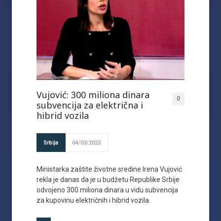
Vujović: 300 miliona dinara
0
subvencija za električna i
hibrid vozila
Srbija
04/03/2023
Ministarka zaštite životne sredine Irena Vujović
rekla je danas da je u budžetu Republike Srbije
odvojeno 300 miliona dinara u vidu subvencija
za kupovinu električnih i hibrid vozila.