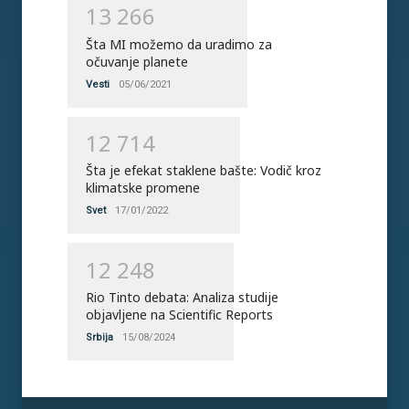
1
3
2
6
6
Šta MI možemo da uradimo za
očuvanje planete
Vesti
05/06/2021
1
2
7
1
4
Šta je efekat staklene bašte: Vodič kroz
klimatske promene
Svet
17/01/2022
1
2
2
4
8
Rio Tinto debata: Analiza studije
objavljene na Scientific Reports
Srbija
15/08/2024