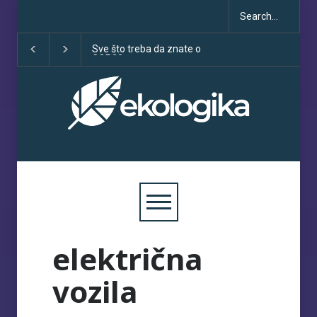
Sve što treba da znate o
Klimatske dezinfo
COP30
porastu uoči COP
električna
vozila