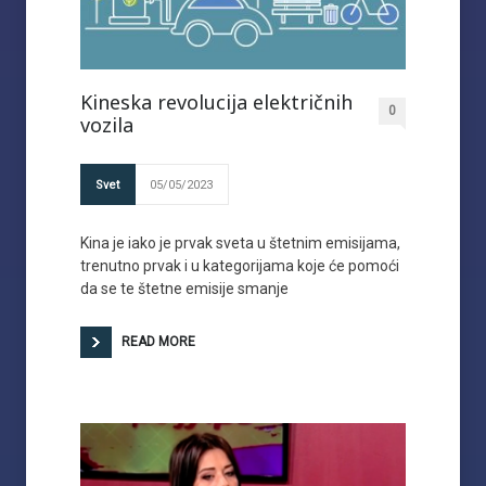
Kineska revolucija električnih
0
vozila
Svet
05/05/2023
Kina je iako je prvak sveta u štetnim emisijama,
trenutno prvak i u kategorijama koje će pomoći
da se te štetne emisije smanje
READ MORE