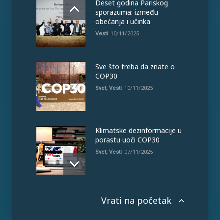
Deset godina Pariskog
sporazuma: između
obećanja i učinka
Vesti
10/11/2025
Sve što treba da znate o
COP30
Svet
,
Vesti
10/11/2025
Klimatske dezinformacije u
porastu uoči COP30
Svet
,
Vesti
07/11/2025
Vrati na početak