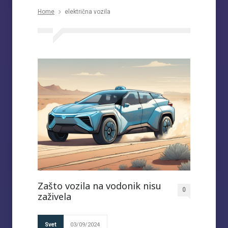
Home
električna vozila
Zašto vozila na vodonik nisu
0
zaživela
Svet
03/09/2024