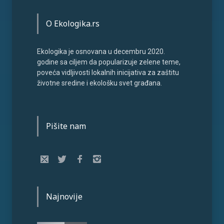
O Ekologika.rs
Ekologika je osnovana u decembru 2020.
godine sa ciljem da popularizuje zelene teme,
poveća vidljivosti lokalnih inicijativa za zaštitu
životne sredine i ekološku svet građana.
Pišite nam
Najnovije