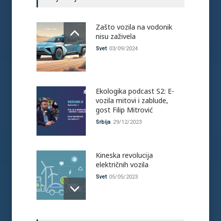
Zašto vozila na vodonik
nisu zaživela
Svet
03/09/2024
Ekologika podcast S2: E-
vozila mitovi i zablude,
gost Filip Mitrović
Srbija
29/12/2023
Kineska revolucija
električnih vozila
Svet
05/05/2023
Vujović: 300 miliona dinara