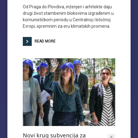
Od Praga do Plovdiva, inženjeri i arhitekte daju
drugi život stambenim blokovima izgrađenim u
komunističkom periodu u Centralnoj i Istočnoj
Evropi, spremnim za eru klimatskih promena.
READ MORE
Novi krug subvencija za
0