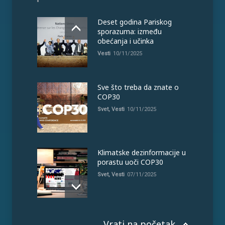
Deset godina Pariskog
sporazuma: između
obećanja i učinka
Vesti
10/11/2025
Sve što treba da znate o
COP30
Svet
,
Vesti
10/11/2025
Klimatske dezinformacije u
porastu uoči COP30
Svet
,
Vesti
07/11/2025
Vrati na početak