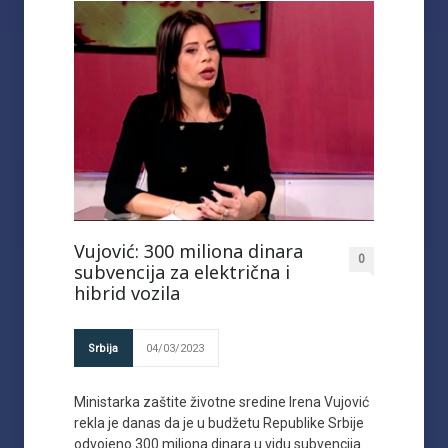
Vujović: 300 miliona dinara
0
subvencija za električna i
hibrid vozila
Srbija
04/03/2023
Ministarka zaštite životne sredine Irena Vujović
rekla je danas da je u budžetu Republike Srbije
odvojeno 300 miliona dinara u vidu subvencija