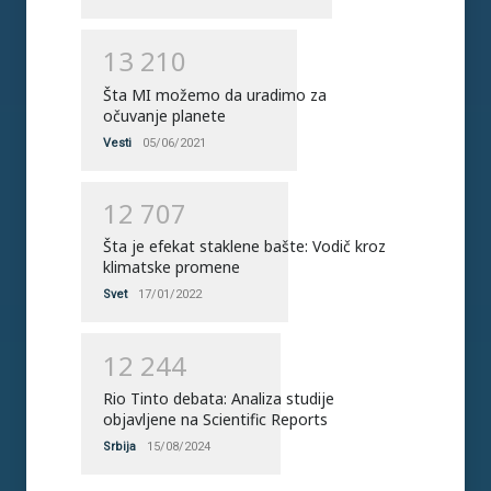
1
3
2
1
0
Šta MI možemo da uradimo za
očuvanje planete
Vesti
05/06/2021
1
2
7
0
7
Šta je efekat staklene bašte: Vodič kroz
klimatske promene
Svet
17/01/2022
1
2
2
4
4
Rio Tinto debata: Analiza studije
objavljene na Scientific Reports
Srbija
15/08/2024