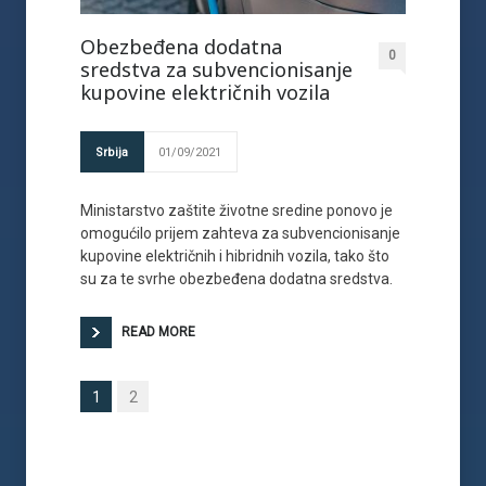
Obezbeđena dodatna
0
sredstva za subvencionisanje
kupovine električnih vozila
Srbija
01/09/2021
Ministarstvo zaštite životne sredine ponovo je
omogućilo prijem zahteva za subvencionisanje
kupovine električnih i hibridnih vozila, tako što
su za te svrhe obezbeđena dodatna sredstva.
READ MORE
1
2