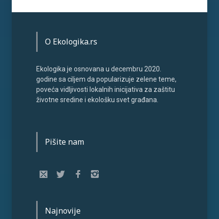
O Ekologika.rs
Ekologika je osnovana u decembru 2020.
godine sa ciljem da popularizuje zelene teme,
poveća vidljivosti lokalnih inicijativa za zaštitu
životne sredine i ekološku svet građana.
Pišite nam
Najnovije