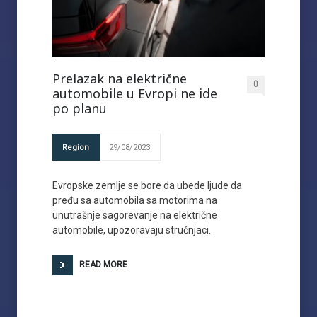
Prelazak na električne
0
automobile u Evropi ne ide
po planu
Region
29/08/2023
Evropske zemlje se bore da ubede ljude da
pređu sa automobila sa motorima na
unutrašnje sagorevanje na električne
automobile, upozoravaju stručnjaci.
READ MORE