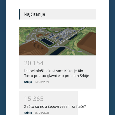
Vujović: 300 miliona dinara
Najčitanije
subvencija za električna i
hibrid vozila
Srbija
04/03/2023
Subvencije za solarne
panele: Raspisan konkurs
za građane Novog Sada
Srbija
24/05/2022
2
0
1
5
4
Ideoekološki aktivizam: Kako je Rio
Tinto postao glavni eko problem Srbije
Srbija
13/08/2021
1
5
3
6
5
Zašto su novi čepovi vezani za flaše?
Srbija
26/06/2023