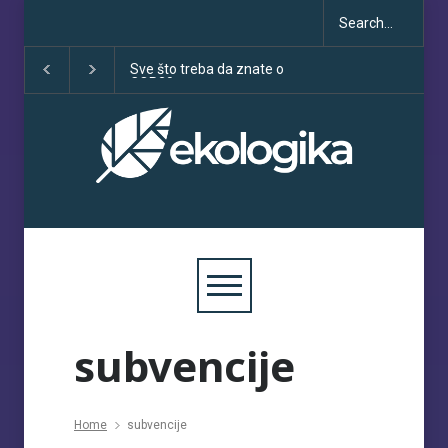
Klimatske dezinformacije u
Deset godina Pari
porastu uoči COP30
sporazuma: izme
obećanja i učinka
subvencije
Home
subvencije