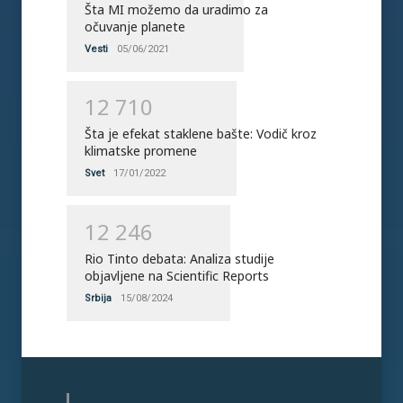
Šta MI možemo da uradimo za
očuvanje planete
Vesti
05/06/2021
1
2
7
1
0
Šta je efekat staklene bašte: Vodič kroz
klimatske promene
Svet
17/01/2022
1
2
2
4
6
Rio Tinto debata: Analiza studije
objavljene na Scientific Reports
Srbija
15/08/2024