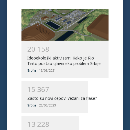
2
0
1
5
8
Ideoekološki aktivizam: Kako je Rio
Tinto postao glavni eko problem Srbije
Srbija
13/08/2021
1
5
3
6
7
Zašto su novi čepovi vezani za flaše?
Srbija
26/06/2023
1
3
2
2
8