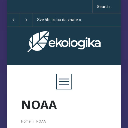
Sve što treba da znate o
Klimatske dezinfo
COP30
porastu uoči COP
NOAA
Home
NOAA