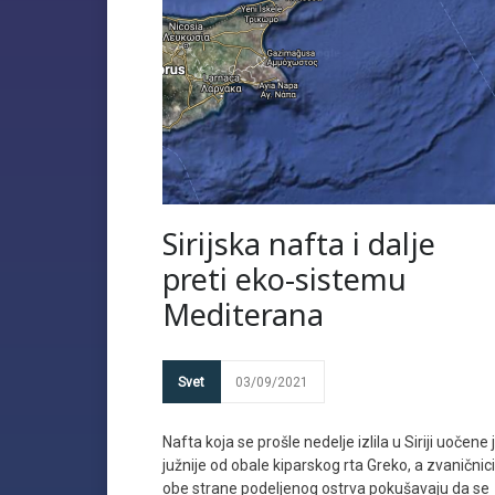
Sirijska nafta i dalje
preti eko-sistemu
Mediterana
Svet
03/09/2021
Nafta koja se prošle nedelje izlila u Siriji uočene 
južnije od obale kiparskog rta Greko, a zvaničnici
obe strane podeljenog ostrva pokušavaju da se