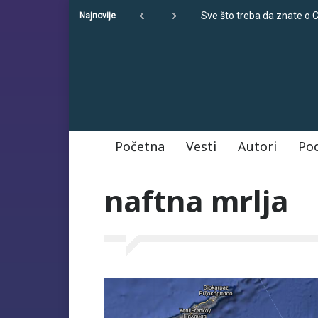
Sve što treba da znate o
Najnovije
Početna
Vesti
Autori
Po
naftna mrlja