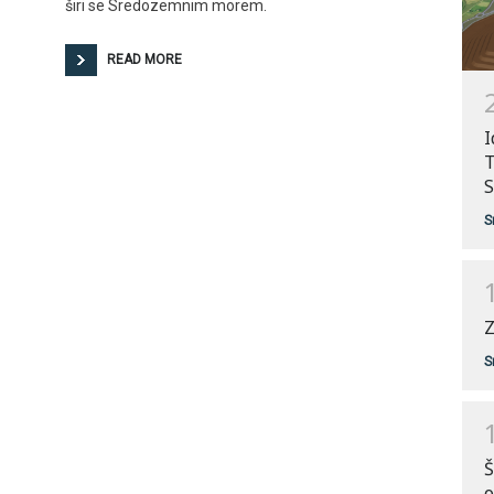
širi se Sredozemnim morem.
READ MORE
I
T
S
S
Z
S
Š
o