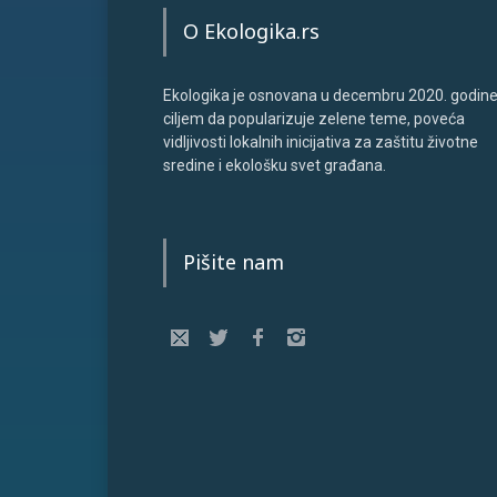
O Ekologika.rs
Ekologika je osnovana u decembru 2020. godine
ciljem da popularizuje zelene teme, poveća
vidljivosti lokalnih inicijativa za zaštitu životne
sredine i ekološku svet građana.
Pišite nam