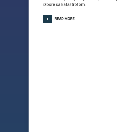
izbore sa katastrofom.
READ MORE