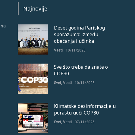
Najnovije
 sa
Deset godina Pariskog
sporazuma: između
obećanja i učinka
Vesti
10/11/2025
Sve što treba da znate o
COP30
Svet
,
Vesti
10/11/2025
Klimatske dezinformacije u
porastu uoči COP30
Svet
,
Vesti
07/11/2025