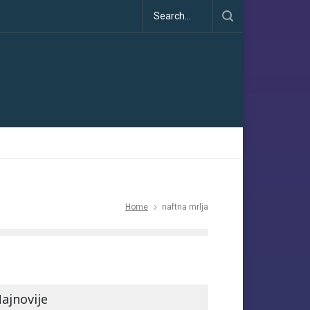
na Pariskog sporazuma: između obećanja i učinka
Home
naftna mrlja
ajnovije