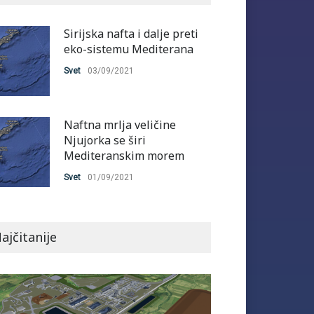
Sirijska nafta i dalje preti
eko-sistemu Mediterana
Svet
03/09/2021
Naftna mrlja veličine
Njujorka se širi
Mediteranskim morem
Svet
01/09/2021
ajčitanije