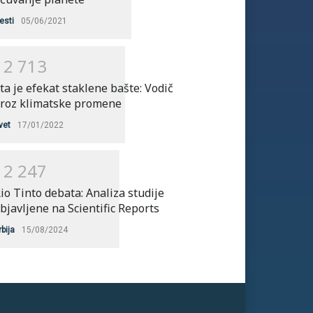
esti
05/06/2021
1
2
7
1
3
ta je efekat staklene bašte: Vodič
roz klimatske promene
vet
17/01/2022
1
2
2
4
7
io Tinto debata: Analiza studije
bjavljene na Scientific Reports
rbija
15/08/2024