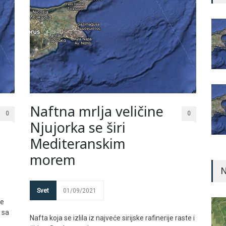
Naftna mrlja veličine
0
0
Njujorka se širi
Mediteranskim
morem
N
Svet
01/09/2021
je
 sa
Nafta koja se izlila iz najveće sirijske rafinerije raste i