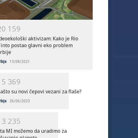
2
0
1
5
9
deoekološki aktivizam: Kako je Rio
into postao glavni eko problem
rbije
rbija
13/08/2021
1
5
3
6
9
ašto su novi čepovi vezani za flaše?
rbija
26/06/2023
1
3
2
3
5
ta MI možemo da uradimo za
čuvanje planete