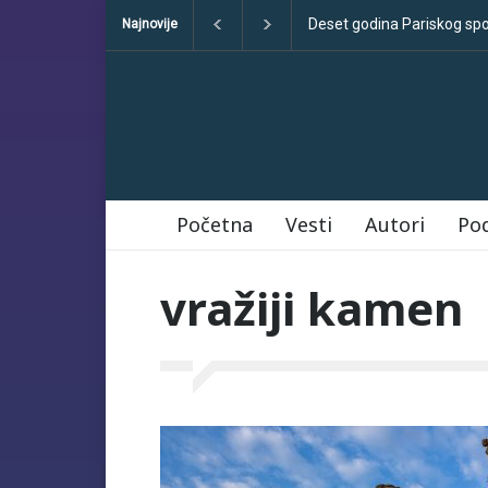
Deset godina Pariskog sp
Najnovije
Početna
Vesti
Autori
Po
vražiji kamen