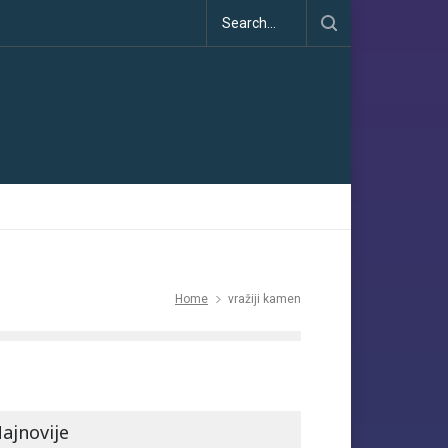
Klimatske dezinformacije u porastu uoči COP30
Home
vražiji kamen
ajnovije