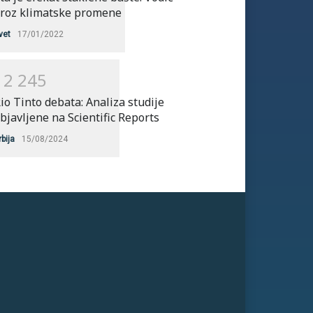
roz klimatske promene
vet
17/01/2022
1
2
2
4
5
io Tinto debata: Analiza studije
bjavljene na Scientific Reports
rbija
15/08/2024