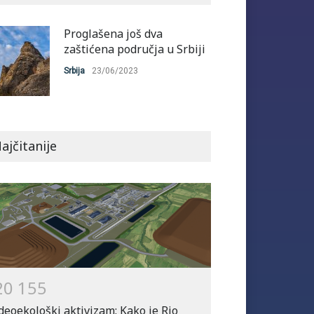
Proglašena još dva
zaštićena područja u Srbiji
Srbija
23/06/2023
ajčitanije
2
0
1
5
5
deoekološki aktivizam: Kako je Rio