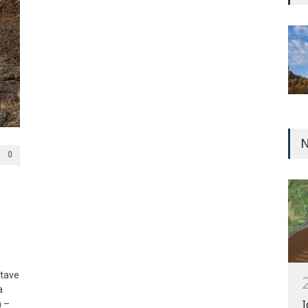
N
0
stave
a
I
n –