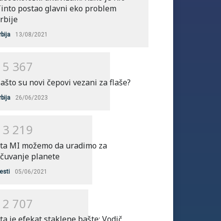
into postao glavni eko problem
rbije
rbija
13/08/2021
1
5
3
6
7
ašto su novi čepovi vezani za flaše?
rbija
26/06/2023
1
3
2
1
9
ta MI možemo da uradimo za
čuvanje planete
esti
05/06/2021
1
2
7
0
7
ta je efekat staklene bašte: Vodič