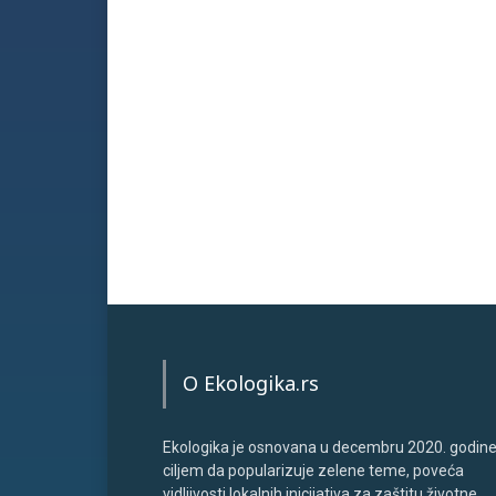
O Ekologika.rs
Ekologika je osnovana u decembru 2020. godine
ciljem da popularizuje zelene teme, poveća
vidljivosti lokalnih inicijativa za zaštitu životne