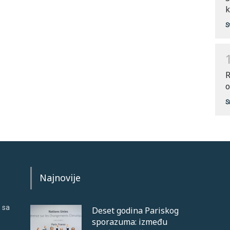
k
S
R
o
S
Najnovije
 sa
Deset godina Pariskog
sporazuma: između