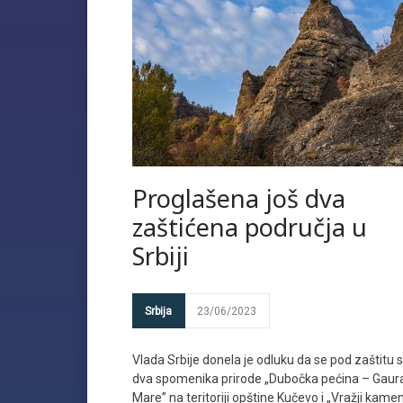
Proglašena još dva
zaštićena područja u
Srbiji
Srbija
23/06/2023
Vlada Srbije donela je odluku da se pod zaštitu 
dva spomenika prirode „Dubočka pećina – Gaur
Mare” na teritoriji opštine Kučevo i „Vražji kame