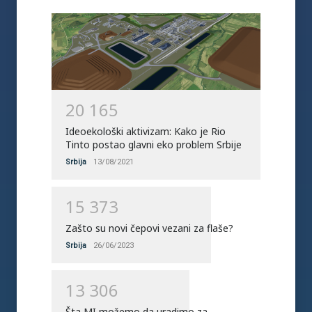
2
0
1
6
5
Ideoekološki aktivizam: Kako je Rio
Tinto postao glavni eko problem Srbije
Srbija
13/08/2021
1
5
3
7
3
Zašto su novi čepovi vezani za flaše?
Srbija
26/06/2023
1
3
3
0
6
Šta MI možemo da uradimo za