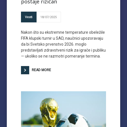
postaje rizičan
Vesti
18/07/2025
Nakon što su ekstremne temperature obeležile
FIFA klupski turnir u SAD, naučnici upozoravaju
da bi Svetsko prvenstvo 2026. moglo
predstavljati zdravstveni rizik za igrače i publiku
— ukoliko se ne razmotri pomeranje termina.
READ MORE