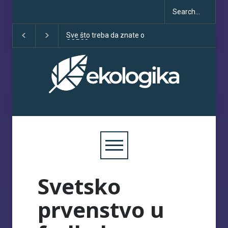
Sve što treba da znate o
Klimatske dezinfo
COP30
porastu uoči COP
Svetsko
prvenstvo u