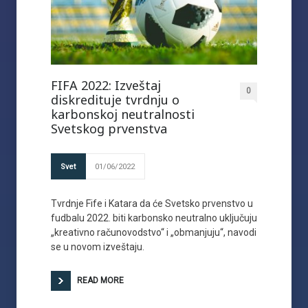
FIFA 2022: Izveštaj
0
diskredituje tvrdnju o
karbonskoj neutralnosti
Svetskog prvenstva
Svet
01/06/2022
Tvrdnje Fife i Katara da će Svetsko prvenstvo u
fudbalu 2022. biti karbonsko neutralno uključuju
„kreativno računovodstvo“ i „obmanjuju“, navodi
se u novom izveštaju.
READ MORE