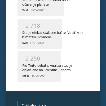
očuvanje planete
Vesti
05/06/2021
1
2
7
1
8
Šta je efekat staklene bašte: Vodič kroz
klimatske promene
Svet
17/01/2022
1
2
2
5
0
Rio Tinto debata: Analiza studije
objavljene na Scientific Reports
Srbija
15/08/2024
O Ekologika.rs