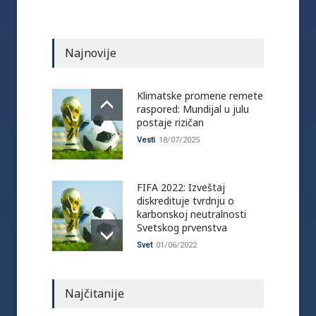
Najnovije
Klimatske promene remete
raspored: Mundijal u julu
postaje rizičan
Vesti
18/07/2025
FIFA 2022: Izveštaj
diskredituje tvrdnju o
karbonskoj neutralnosti
Svetskog prvenstva
Svet
01/06/2022
Najčitanije