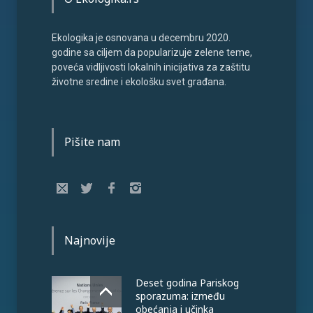
Ekologika je osnovana u decembru 2020.
godine sa ciljem da popularizuje zelene teme,
poveća vidljivosti lokalnih inicijativa za zaštitu
životne sredine i ekološku svet građana.
Pišite nam
Najnovije
Deset godina Pariskog
sporazuma: između
obećanja i učinka