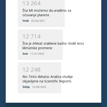
1
3
2
6
4
Šta MI možemo da uradimo za
očuvanje planete
Vesti
05/06/2021
1
2
7
1
4
Šta je efekat staklene bašte: Vodič kroz
klimatske promene
Svet
17/01/2022
1
2
2
4
8
Rio Tinto debata: Analiza studije
objavljene na Scientific Reports
Srbija
15/08/2024