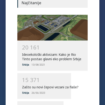
Najčitanije
2
0
1
6
1
Ideoekološki aktivizam: Kako je Rio
Tinto postao glavni eko problem Srbije
Srbija
13/08/2021
1
5
3
7
1
Zašto su novi čepovi vezani za flaše?
Srbija
26/06/2023