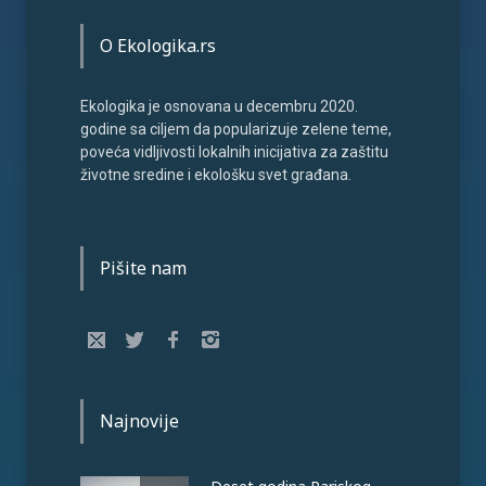
O Ekologika.rs
Ekologika je osnovana u decembru 2020.
godine sa ciljem da popularizuje zelene teme,
poveća vidljivosti lokalnih inicijativa za zaštitu
životne sredine i ekološku svet građana.
Pišite nam
Najnovije