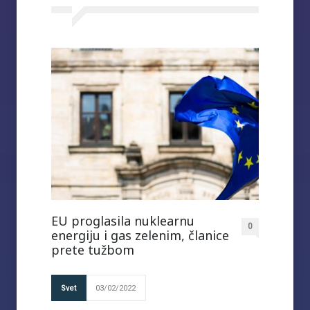
EU proglasila nuklearnu
0
energiju i gas zelenim, članice
prete tužbom
Svet
03/02/2022