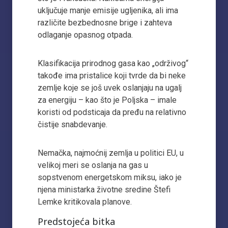
uključuje manje emisije ugljenika, ali ima
različite bezbednosne brige i zahteva
odlaganje opasnog otpada.
Klasifikacija prirodnog gasa kao „održivog“
takođe ima pristalice koji tvrde da bi neke
zemlje koje se još uvek oslanjaju na ugalj
za energiju – kao što je Poljska – imale
koristi od podsticaja da pređu na relativno
čistije snabdevanje.
Nemačka, najmoćnij zemlja u politici EU, u
velikoj meri se oslanja na gas u
sopstvenom energetskom miksu, iako je
njena ministarka životne sredine Štefi
Lemke kritikovala planove.
Predstojeća bitka