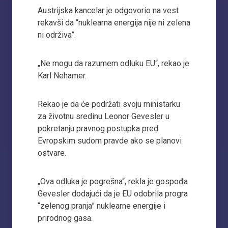
Austrijska kancelar je odgovorio na vest
rekavši da “nuklearna energija nije ni zelena
ni održiva”.
„Ne mogu da razumem odluku EU“, rekao je
Karl Nehamer.
Rekao je da će podržati svoju ministarku
za životnu sredinu Leonor Gevesler u
pokretanju pravnog postupka pred
Evropskim sudom pravde ako se planovi
ostvare.
„Ova odluka je pogrešna“, rekla je gospođa
Gevesler dodajući da je EU odobrila progra
“zelenog pranja” nuklearne energije i
prirodnog gasa.