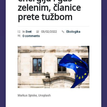
zelenim, članice
prete tužbom
In
Svet
03/02/2022
Ekologika
0 comments
Markus Spiske, Unsplash