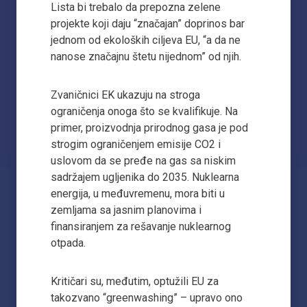
Lista bi trebalo da prepozna zelene
projekte koji daju “značajan” doprinos bar
jednom od ekoloških ciljeva EU, “a da ne
nanose značajnu štetu nijednom” od njih.
Zvaničnici EK ukazuju na stroga
ograničenja onoga što se kvalifikuje. Na
primer, proizvodnja prirodnog gasa je pod
strogim ograničenjem emisije CO2 i
uslovom da se pređe na gas sa niskim
sadržajem ugljenika do 2035. Nuklearna
energija, u međuvremenu, mora biti u
zemljama sa jasnim planovima i
finansiranjem za rešavanje nuklearnog
otpada.
Kritičari su, međutim, optužili EU za
takozvano “greenwashing” – upravo ono