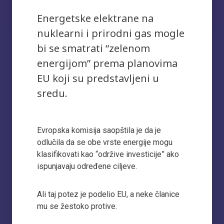
Energetske elektrane na
nuklearni i prirodni gas mogle
bi se smatrati “zelenom
energijom” prema planovima
EU koji su predstavljeni u
sredu.
Evropska komisija saopštila je da je
odlučila da se obe vrste energije mogu
klasifikovati kao “održive investicije” ako
ispunjavaju određene ciljeve.
Ali taj potez je podelio EU, a neke članice
mu se žestoko protive.