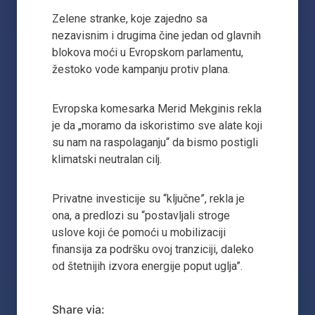
Zelene stranke, koje zajedno sa
nezavisnim i drugima čine jedan od glavnih
blokova moći u Evropskom parlamentu,
žestoko vode kampanju protiv plana.
Evropska komesarka Merid Mekginis rekla
je da „moramo da iskoristimo sve alate koji
su nam na raspolaganju“ da bismo postigli
klimatski neutralan cilj.
Privatne investicije su “ključne”, rekla je
ona, a predlozi su “postavljali stroge
uslove koji će pomoći u mobilizaciji
finansija za podršku ovoj tranziciji, daleko
od štetnijih izvora energije poput uglja”.
Share via: