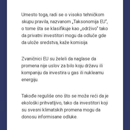
Umesto toga, radi se o visoko tehničkom
skupu pravila, nazvanom „Taksonomija EU“,
o tome šta se klasifikuje kao „održivo“ tako
da privatni investitori mogu da odluče gde
da ulože sredstva, kaže komisija.
Zvaničnici EU su želeli da naglase da
promena nije uslov za bilo koju državu ili
kompaniju da investira u gas ili nuklearnu
energiju.
Takođe reguliše ono što se može reći da je
ekološki prihvatljivo, tako da investitori koji
su svesni klimatskih promena mogu da
donosu informisane odluke.