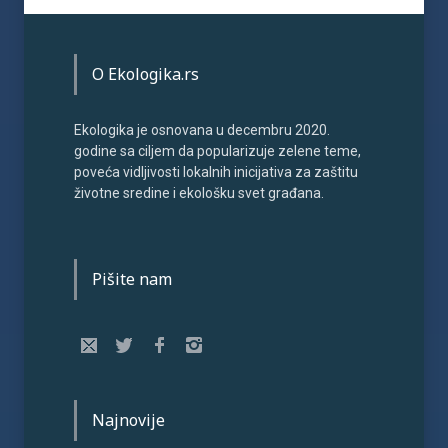
O Ekologika.rs
Ekologika je osnovana u decembru 2020.
godine sa ciljem da popularizuje zelene teme,
poveća vidljivosti lokalnih inicijativa za zaštitu
životne sredine i ekološku svet građana.
Pišite nam
Najnovije