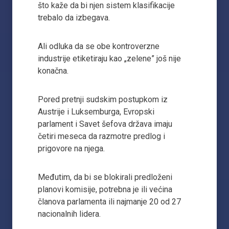
što kaže da bi njen sistem klasifikacije
trebalo da izbegava.
Ali odluka da se obe kontroverzne
industrije etiketiraju kao „zelene” još nije
konačna.
Pored pretnji sudskim postupkom iz
Austrije i Luksemburga, Evropski
parlament i Savet šefova država imaju
četiri meseca da razmotre predlog i
prigovore na njega.
Međutim, da bi se blokirali predloženi
planovi komisije, potrebna je ili većina
članova parlamenta ili najmanje 20 od 27
nacionalnih lidera.