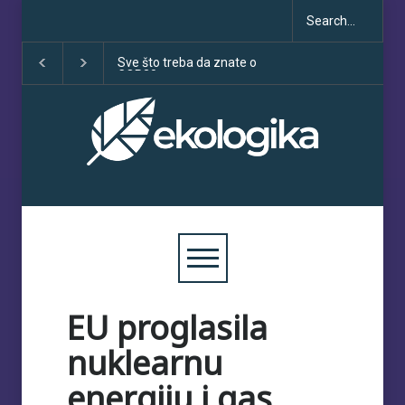
 što treba da znate o
Klimatske dezinformacije u
Deset godi
P30
porastu uoči COP30
sporazuma
obećanja i 
EU proglasila
nuklearnu
energiju i gas