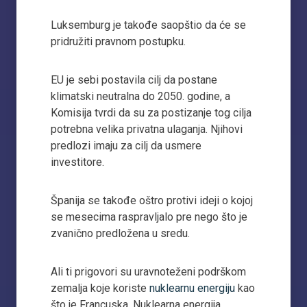
Luksemburg je takođe saopštio da će se
pridružiti pravnom postupku.
EU je sebi postavila cilj da postane
klimatski neutralna do 2050. godine, a
Komisija tvrdi da su za postizanje tog cilja
potrebna velika privatna ulaganja. Njihovi
predlozi imaju za cilj da usmere
investitore.
Španija se takođe oštro protivi ideji o kojoj
se mesecima raspravljalo pre nego što je
zvanično predložena u sredu.
Ali ti prigovori su uravnoteženi podrškom
zemalja koje koriste
nuklearnu energiju
kao
što je Francuska. Nuklearna energija