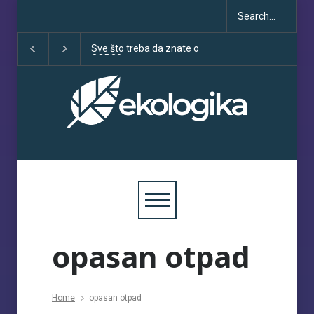
Sve što treba da znate o
Klimatske dezinfo
COP30
porastu uoči COP
opasan otpad
Home
opasan otpad