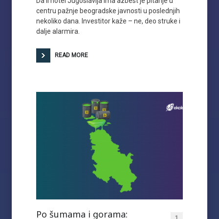
Da li hotel Jugoslavija ima azbest je pitanje u
centru pažnje beogradske javnosti u poslednjih
nekoliko dana. Investitor kaže – ne, deo struke i
dalje alarmira.
READ MORE
Po šumama i gorama:
1