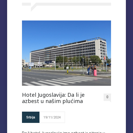
Hotel Jugoslavija: Da li je
0
azbest u našim plućima
Srbija
19/11/2024