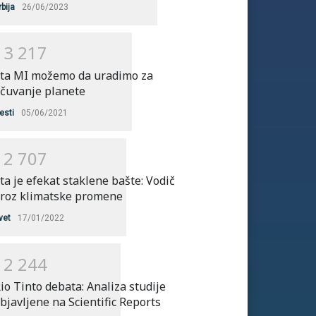
rbija
26/06/2023
1
3
2
1
7
ta MI možemo da uradimo za
čuvanje planete
esti
05/06/2021
1
2
7
0
7
ta je efekat staklene bašte: Vodič
roz klimatske promene
vet
17/01/2022
1
2
2
4
4
io Tinto debata: Analiza studije
bjavljene na Scientific Reports