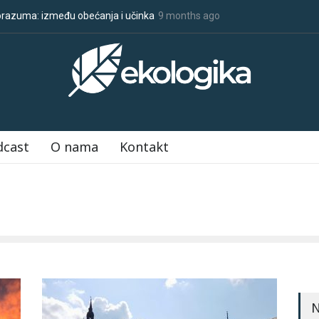
među obećanja i učinka
Sve što treba da znate o COP30
9 months ago
Klimatske
dcast
O nama
Kontakt
N