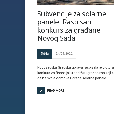
Subvencije za solarne
panele: Raspisan
konkurs za građane
Novog Sada
Srbija
24/05/2022
Novosadska Gradska uprava raspisala je u utor
konkurs za finansijsku podršku građanima koji ž
da na svoje domove ugrade solarne panele.
READ MORE