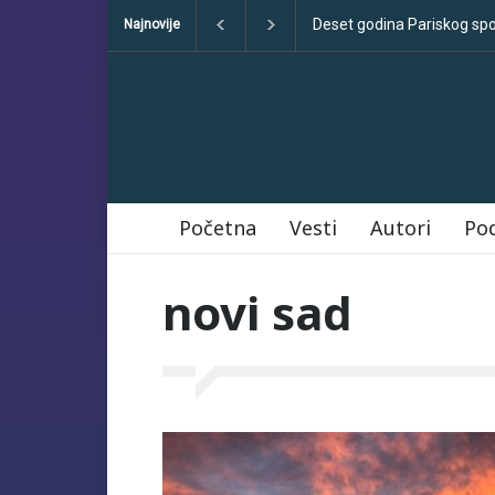
Deset godina Pariskog sporazuma: iz
Najnovije
Početna
Vesti
Autori
Po
novi sad