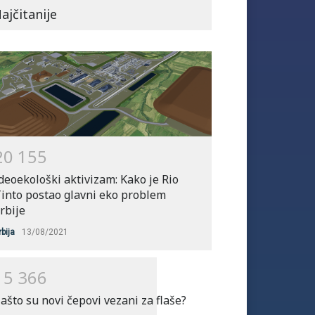
za subvencije za kupovinu
ajčitanije
bicikala
Srbija
25/06/2021
2
0
1
5
5
deoekološki aktivizam: Kako je Rio
into postao glavni eko problem
rbije
rbija
13/08/2021
1
5
3
6
6
ašto su novi čepovi vezani za flaše?