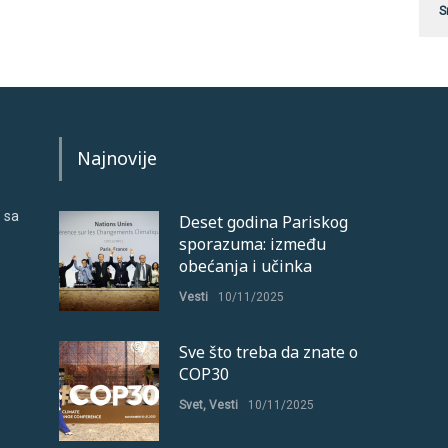
S
Najnovije
 sa
Deset godina Pariskog
sporazuma: između
obećanja i učinka
Vesti
10/11/2025
Sve što treba da znate o
COP30
Svet
,
Vesti
10/11/2025