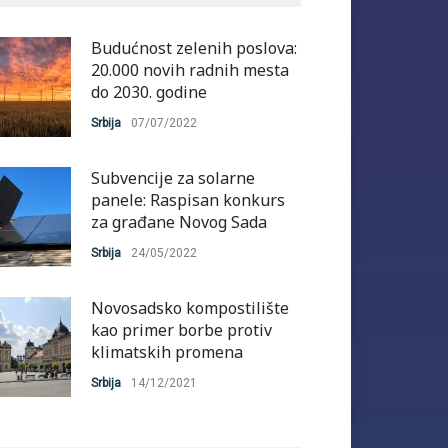
Budućnost zelenih poslova:
20.000 novih radnih mesta
do 2030. godine
Srbija
07/07/2022
Subvencije za solarne
panele: Raspisan konkurs
za građane Novog Sada
Srbija
24/05/2022
Novosadsko kompostilište
kao primer borbe protiv
klimatskih promena
Srbija
14/12/2021
Novi Sad: Od danas prijave