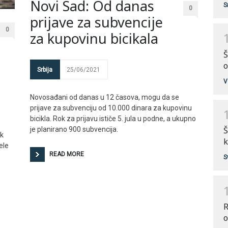
Novi Sad: Od danas
S
0
prijave za subvencije
0
za kupovinu bicikala
Š
o
Srbija
25/06/2021
V
Novosađani od danas u 12 časova, mogu da se
prijave za subvenciju od 10.000 dinara za kupovinu
bicikla. Rok za prijavu ističe 5. jula u podne, a ukupno
Š
je planirano 900 subvencija.
ak
k
ele
READ MORE
S
R
o