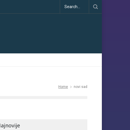
 dezinformacije u porastu uoči COP30
Home
novi sad
ajnovije