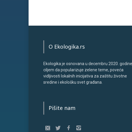
O Ekologika.rs
Ekologika je osnovana u decembru 2020. godine
ciljem da popularizuje zelene teme, poveća
vidljivosti lokalnih inicijativa za zaštitu životne
sredine i ekološku svet građana.
Pišite nam