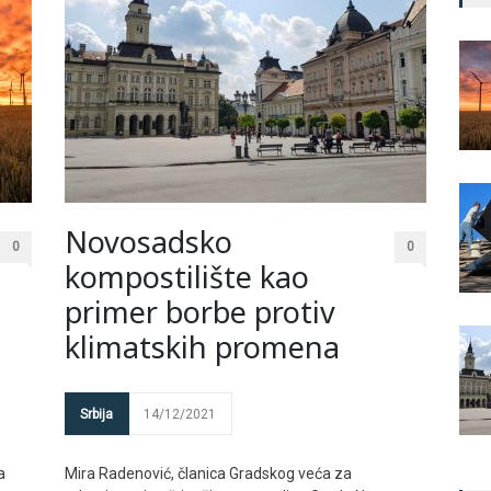
Novosadsko
0
0
kompostilište kao
primer borbe protiv
klimatskih promena
Srbija
14/12/2021
a
Mira Radenović, članica Gradskog veća za