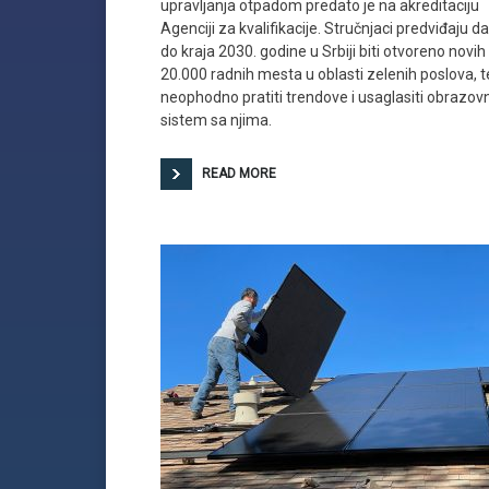
upravljanja otpadom predato je na akreditaciju
Agenciji za kvalifikacije. Stručnjaci predviđaju d
do kraja 2030. godine u Srbiji biti otvoreno novih
20.000 radnih mesta u oblasti zelenih poslova, t
neophodno pratiti trendove i usaglasiti obrazovn
sistem sa njima.
READ MORE