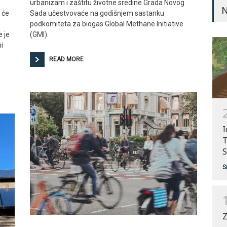
urbanizam i zaštitu životne sredine Grada Novog
N
a će
Sada učestvovaće na godišnjem sastanku
podkomiteta za biogas Global Methane Initiative
e je
(GMI).
i
READ MORE
I
T
S
S
Z