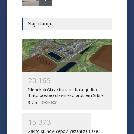
Najčitanije
2
0
1
6
5
Ideoekološki aktivizam: Kako je Rio
Tinto postao glavni eko problem Srbije
Srbija
13/08/2021
1
5
3
7
3
Zašto su novi čepovi vezani za flaše?