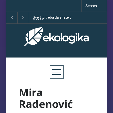
Sve što treba da znate o
Klimatske dezinfo
COP30
porastu uoči COP
Mira
Radenović