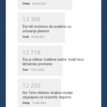
Srbija
26/06/2023
1
3
3
0
6
Šta MI možemo da uradimo za
očuvanje planete
Vesti
05/06/2021
1
2
7
1
8
Šta je efekat staklene bašte: Vodič kroz
klimatske promene
Svet
17/01/2022
1
2
2
5
0
Rio Tinto debata: Analiza studije
objavljene na Scientific Reports
Srbija
15/08/2024