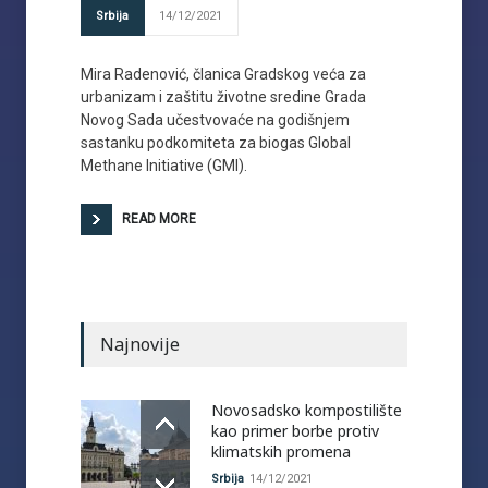
Srbija
14/12/2021
Mira Radenović, članica Gradskog veća za
urbanizam i zaštitu životne sredine Grada
Novog Sada učestvovaće na godišnjem
sastanku podkomiteta za biogas Global
Methane Initiative (GMI).
READ MORE
Najnovije
Novosadsko kompostilište
kao primer borbe protiv
klimatskih promena
Srbija
14/12/2021