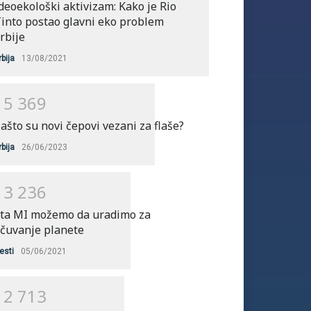
deoekološki aktivizam: Kako je Rio
into postao glavni eko problem
rbije
rbija
13/08/2021
1
5
3
6
9
ašto su novi čepovi vezani za flaše?
rbija
26/06/2023
1
3
2
3
6
ta MI možemo da uradimo za
čuvanje planete
esti
05/06/2021
1
2
7
1
3