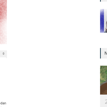
N
0
jedan