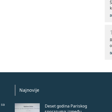
Š
k
S
R
o
S
Najnovije
 sa
Deset godina Pariskog
sporazuma: između