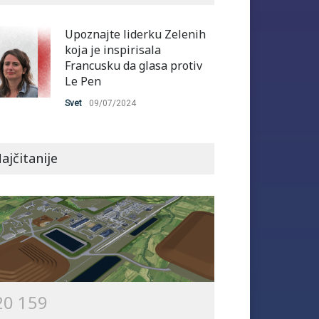
Upoznajte liderku Zelenih
koja je inspirisala
Francusku da glasa protiv
Le Pen
Svet
09/07/2024
ajčitanije
2
0
1
5
9