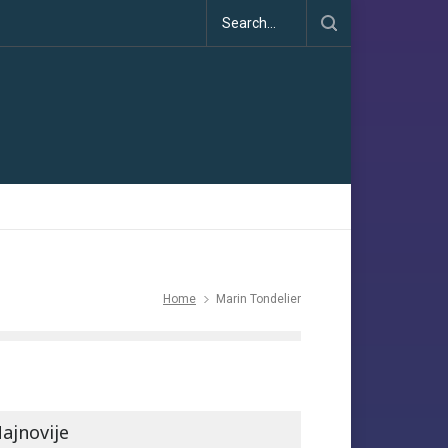
matske dezinformacije u porastu uoči COP30
Home
Marin Tondelier
ajnovije