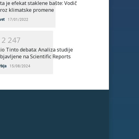
ta je efekat staklene bašte: Vodič
roz klimatske promene
vet
17/01/2022
1
2
2
4
7
io Tinto debata: Analiza studije
bjavljene na Scientific Reports
rbija
15/08/2024