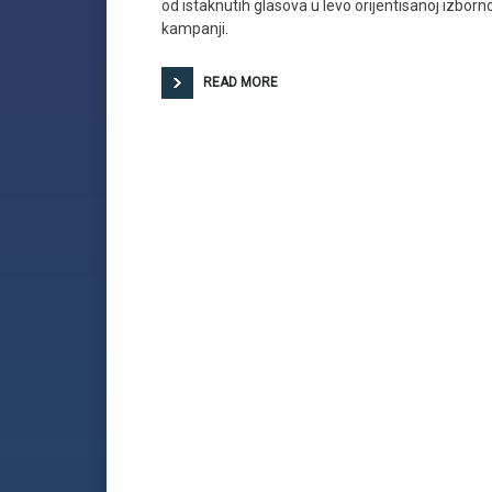
od istaknutih glasova u levo orijentisanoj izborno
kampanji.
READ MORE