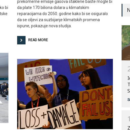
prekomerne emisije gasova staklene bašte mogle bi
ko bi
da plate 170 biliona dolara u klimatskim
N
tske
reparacijama do 2050. godine kako bi se osiguralo
da se ciljevi za suzbijanje klimatskih promena
ispune, pokazuje nova studija.
READ MORE
I
T
S
S
Z