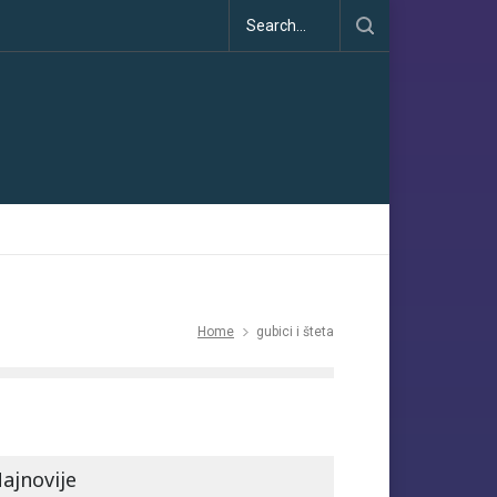
na Pariskog sporazuma: između obećanja i učinka
Home
gubici i šteta
ajnovije