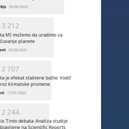
rbija
26/06/2023
1
3
2
1
2
ta MI možemo da uradimo za
čuvanje planete
esti
05/06/2021
1
2
7
0
7
ta je efekat staklene bašte: Vodič
roz klimatske promene
vet
17/01/2022
1
2
2
4
4
io Tinto debata: Analiza studije
bjavljene na Scientific Reports