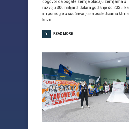
dogovor da bogate zemlje plaćaju zemljama u
razvoju 300 milijardi dolara godišnje do 2035. ka
im pomogle u suočavanju sa posledicama klima
krize.
READ MORE