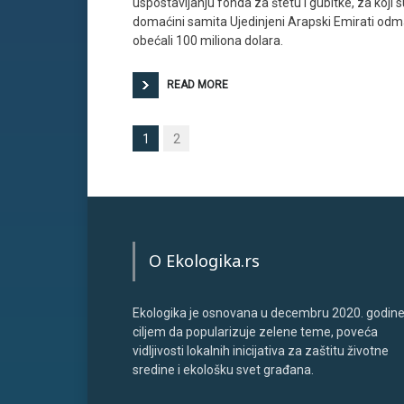
uspostavljanju fonda za štetu i gubitke, za koji s
domaćini samita Ujedinjeni Arapski Emirati od
obećali 100 miliona dolara.
READ MORE
1
2
O Ekologika.rs
Ekologika je osnovana u decembru 2020. godine
ciljem da popularizuje zelene teme, poveća
vidljivosti lokalnih inicijativa za zaštitu životne
sredine i ekološku svet građana.