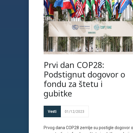
Prvi dan COP28:
Podstignut dogovor o
fondu za štetu i
gubitke
Vesti
01/12/2023
Prvog dana COP28 zemlje su postigle dogovor 