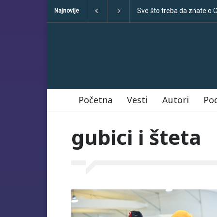
Sve što treba da znate o
Najnovije
Početna
Vesti
Autori
Po
gubici i šteta