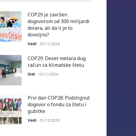
COP29 je završen
dogovorom od 300 milijardi
dolara, ali da li je to
dovoljno?
Vesti
25/11/2024
COP29: Deset metara dug
račun za klimatske štetu
Svet
15/11/2024
Prvi dan COP28: Podstignut
dogovor o fondu za štetu i
gubitke
Vesti
01/12/2023