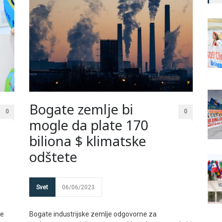
Bogate zemlje bi
0
0
mogle da plate 170
biliona $ klimatske
odštete
Svet
06/06/2023
je
Bogate industrijske zemlje odgovorne za