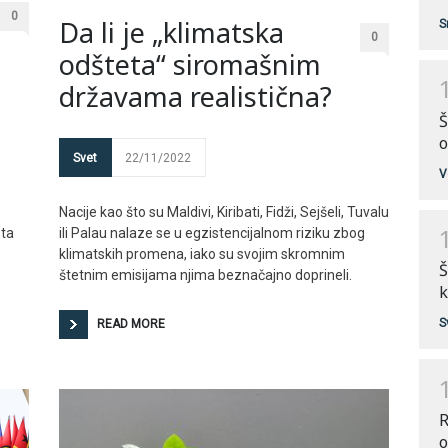
0
Da li je „klimatska
S
0
odšteta“ siromašnim
državama realistična?
Š
o
Svet
22/11/2022
V
Nacije kao što su Maldivi, Kiribati, Fidži, Sejšeli, Tuvalu
sta
ili Palau nalaze se u egzistencijalnom riziku zbog
klimatskih promena, iako su svojim skromnim
Š
štetnim emisijama njima beznačajno doprineli.
k
S
READ MORE
R
o