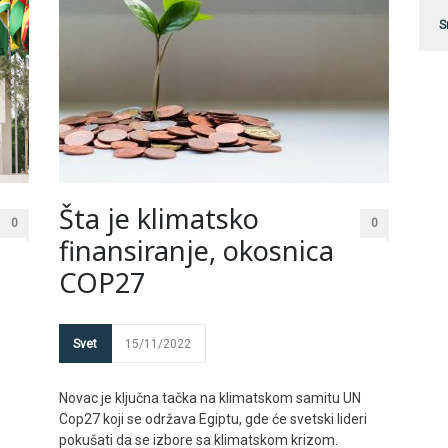
S
Šta je klimatsko
0
0
finansiranje, okosnica
COP27
Svet
15/11/2022
Novac je ključna tačka na klimatskom samitu UN
Cop27 koji se održava Egiptu, gde će svetski lideri
o
pokušati da se izbore sa klimatskom krizom.