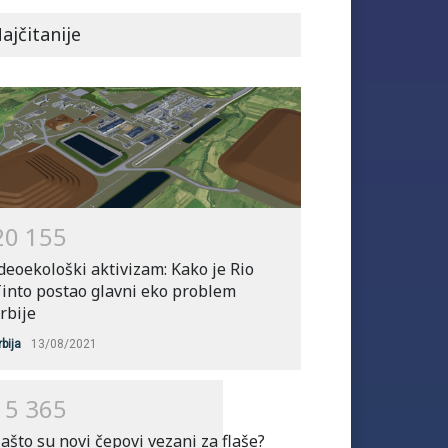
Bogate zemlje bi mogle da
plate 170 biliona $
ajčitanije
klimatske odštete
Svet
06/06/2023
Da li je „klimatska odšteta“
siromašnim državama
realistična?
Svet
22/11/2022
2
0
1
5
5
deoekološki aktivizam: Kako je Rio
into postao glavni eko problem
rbije
rbija
13/08/2021
1
5
3
6
5
ašto su novi čepovi vezani za flaše?