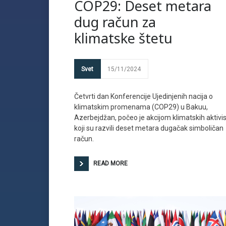
COP29: Deset metara
dug račun za
klimatske štetu
Svet
15/11/2024
Četvrti dan Konferencije Ujedinjenih nacija o
klimatskim promenama (COP29) u Bakuu,
Azerbejdžan, počeo je akcijom klimatskih aktivi
koji su razvili deset metara dugačak simboličan
račun.
READ MORE