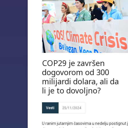
COP29 je završen
dogovorom od 300
milijardi dolara, ali da
li je to dovoljno?
Vesti
25/11/2024
U ranim jutarnjim časovima u nedelju postignut 