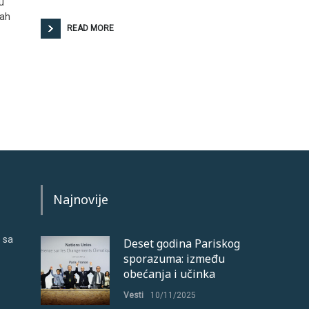
u
mah
READ MORE
Najnovije
 sa
Deset godina Pariskog
sporazuma: između
obećanja i učinka
Vesti
10/11/2025