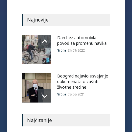
Najnovije
Dan bez automobila –
povod za promenu navika
Srbija
21/09/2022
Beograd najavio usvajanje
dokumenata o zaštiti
životne sredine
Srbija
05/06/2021
Najčitanije