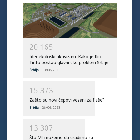
2
0
1
6
5
Ideoekološki aktivizam: Kako je Rio
Tinto postao glavni eko problem Srbije
Srbija
13/08/2021
1
5
3
7
3
Zašto su novi čepovi vezani za flaše?
Srbija
26/06/2023
1
3
3
0
7
Šta MI možemo da uradimo za