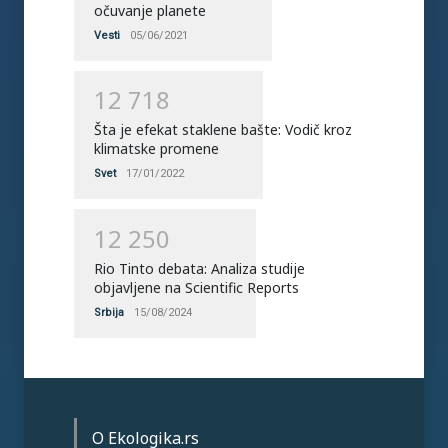
očuvanje planete
Vesti
05/06/2021
1
2
7
1
8
Šta je efekat staklene bašte: Vodič kroz
klimatske promene
Svet
17/01/2022
1
2
2
5
0
Rio Tinto debata: Analiza studije
objavljene na Scientific Reports
Srbija
15/08/2024
O Ekologika.rs