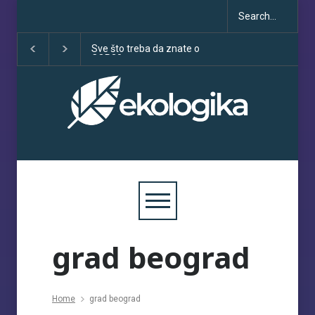
Sve što treba da znate o
Klimatske dezinfo
COP30
porastu uoči COP
grad beograd
Home
grad beograd