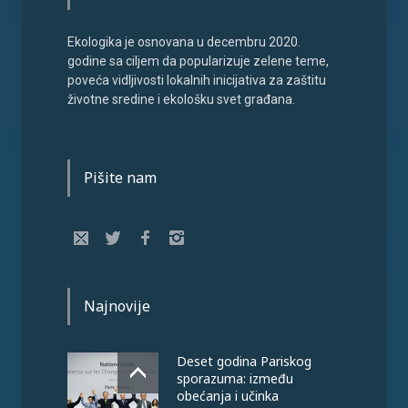
Ekologika je osnovana u decembru 2020.
godine sa ciljem da popularizuje zelene teme,
poveća vidljivosti lokalnih inicijativa za zaštitu
životne sredine i ekološku svet građana.
Pišite nam
Najnovije
Deset godina Pariskog
sporazuma: između
obećanja i učinka