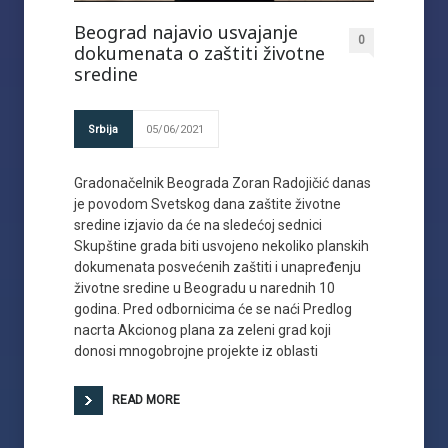
Beograd najavio usvajanje
0
dokumenata o zaštiti životne
sredine
Srbija
05/06/2021
Gradonačelnik Beograda Zoran Radojičić danas
je povodom Svetskog dana zaštite životne
sredine izjavio da će na sledećoj sednici
Skupštine grada biti usvojeno nekoliko planskih
dokumenata posvećenih zaštiti i unapređenju
životne sredine u Beogradu u narednih 10
godina. Pred odbornicima će se naći Predlog
nacrta Akcionog plana za zeleni grad koji
donosi mnogobrojne projekte iz oblasti
READ MORE