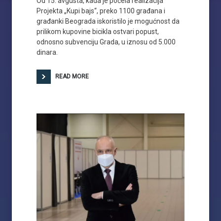
Od 15. avgusta, kada je počela realizacija
Projekta „Kupi bajs“, preko 1100 građana i
građanki Beograda iskoristilo je mogućnost da
prilikom kupovine bicikla ostvari popust,
odnosno subvenciju Grada, u iznosu od 5.000
dinara.
READ MORE