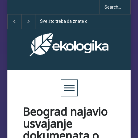
Sve što treba da znate o
Klimatske dezinform
COP30
porastu uoči COP30
Beograd najavio
usvajanje
dokumenata o