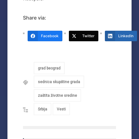
Share via:
Facebook
Twitter
LinkedIn
grad beograd
sednica skupštine grada
zaštita životne sredine
Srbija
Vesti