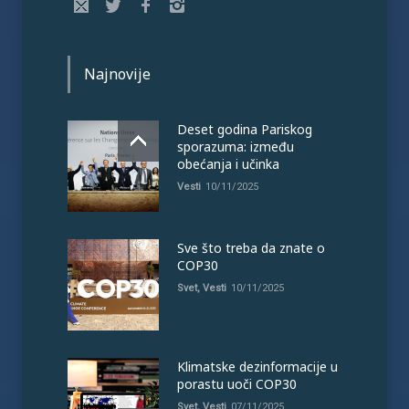
Najnovije
Deset godina Pariskog
sporazuma: između
obećanja i učinka
Vesti
10/11/2025
Sve što treba da znate o
COP30
Svet
,
Vesti
10/11/2025
Klimatske dezinformacije u
porastu uoči COP30
Svet
,
Vesti
07/11/2025