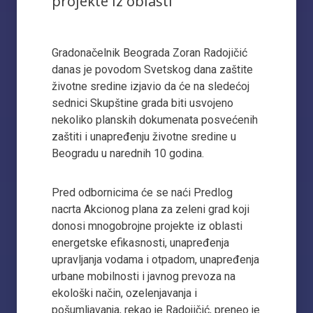
projekte iz oblasti
Gradonačelnik Beograda Zoran Radojičić
danas je povodom Svetskog dana zaštite
životne sredine izjavio da će na sledećoj
sednici Skupštine grada biti usvojeno
nekoliko planskih dokumenata posvećenih
zaštiti i unapređenju životne sredine u
Beogradu u narednih 10 godina.
Pred odbornicima će se naći Predlog
nacrta Akcionog plana za zeleni grad koji
donosi mnogobrojne projekte iz oblasti
energetske efikasnosti, unapređenja
upravljanja vodama i otpadom, unapređenja
urbane mobilnosti i javnog prevoza na
ekološki način, ozelenjavanja i
pošumljavanja, rekao je Radojičić, preneo je