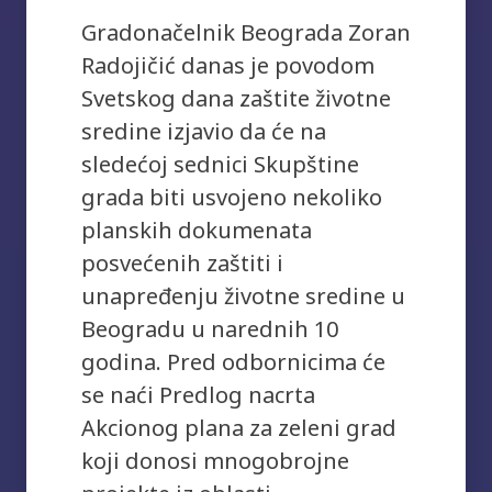
Gradonačelnik Beograda Zoran
Radojičić danas je povodom
Svetskog dana zaštite životne
sredine izjavio da će na
sledećoj sednici Skupštine
grada biti usvojeno nekoliko
planskih dokumenata
posvećenih zaštiti i
unapređenju životne sredine u
Beogradu u narednih 10
godina. Pred odbornicima će
se naći Predlog nacrta
Akcionog plana za zeleni grad
koji donosi mnogobrojne