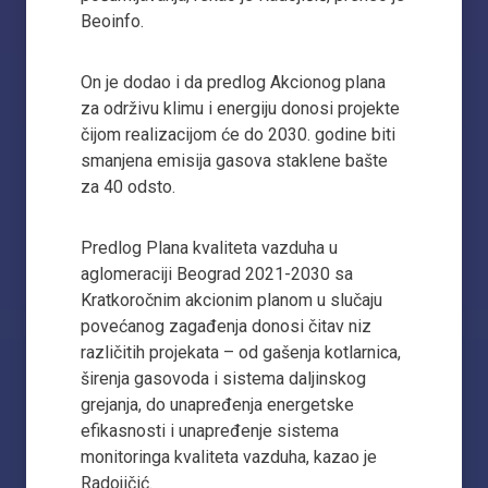
Beoinfo.
On je dodao i da predlog Akcionog plana
za održivu klimu i energiju donosi projekte
čijom realizacijom će do 2030. godine biti
smanjena emisija gasova staklene bašte
za 40 odsto.
Predlog Plana kvaliteta vazduha u
aglomeraciji Beograd 2021-2030 sa
Kratkoročnim akcionim planom u slučaju
povećanog zagađenja donosi čitav niz
različitih projekata – od gašenja kotlarnica,
širenja gasovoda i sistema daljinskog
grejanja, do unapređenja energetske
efikasnosti i unapređenje sistema
monitoringa kvaliteta vazduha, kazao je
Radojičić.