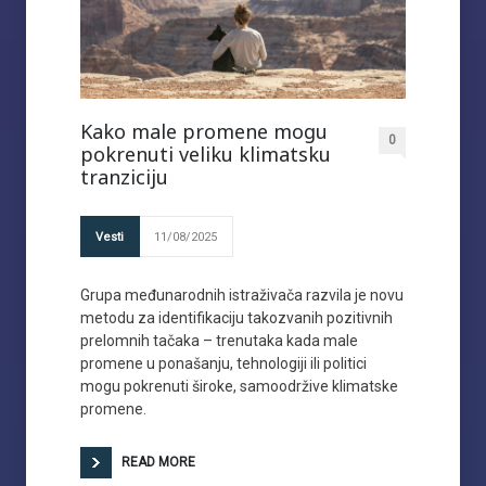
Kako male promene mogu
0
pokrenuti veliku klimatsku
tranziciju
Vesti
11/08/2025
Grupa međunarodnih istraživača razvila je novu
metodu za identifikaciju takozvanih pozitivnih
prelomnih tačaka – trenutaka kada male
promene u ponašanju, tehnologiji ili politici
mogu pokrenuti široke, samoodržive klimatske
promene.
READ MORE