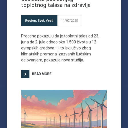
toplotnog talasa na zdravlje
Region
,
Svet
,
Vesti
11/07/2025
Procene pokazuju da je toplotni talas od 23.
juna do 2. jula odneo oko 1.500 života u 12
evropskih gradova – i to isključivo zbog
klimatskih promena izazvanih ljudskim
delovanjem, pokazuje nova studija.
READ MORE