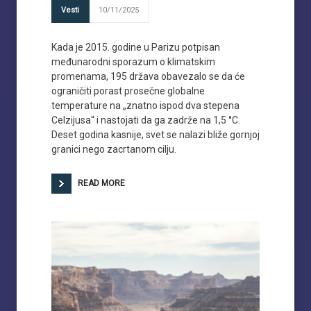
Vesti
10/11/2025
Kada je 2015. godine u Parizu potpisan
međunarodni sporazum o klimatskim
promenama, 195 država obavezalo se da će
ograničiti porast prosečne globalne
temperature na „znatno ispod dva stepena
Celzijusa“ i nastojati da ga zadrže na 1,5 °C.
Deset godina kasnije, svet se nalazi bliže gornjoj
granici nego zacrtanom cilju.
READ MORE