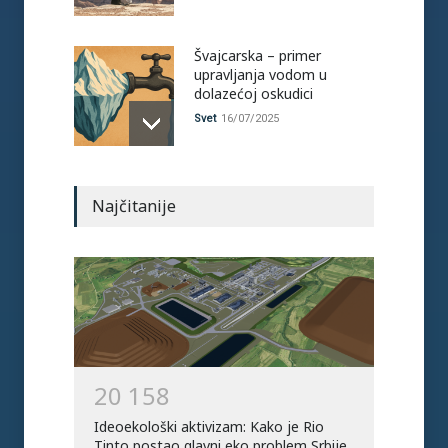
Švajcarska – primer
upravljanja vodom u
dolazećoj oskudici
Svet
16/07/2025
Naučnici objavili analizu
Najčitanije
posledica poslednjeg
toplotnog talasa na
zdravlje
Region
,
Svet
,
Vesti
11/07/2025
Globalni energetski rekord:
40% struje iz čistih izvora
Svet
08/04/2025
2
0
1
5
8
Ideoekološki aktivizam: Kako je Rio
Tinto postao glavni eko problem Srbije