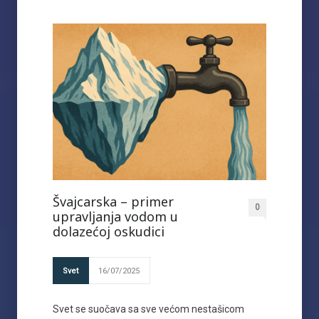
Švajcarska – primer
0
upravljanja vodom u
dolazećoj oskudici
Svet
16/07/2025
Svet se suočava sa sve većom nestašicom