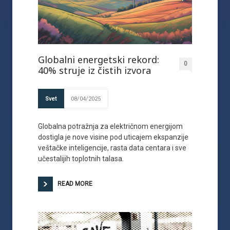
Globalni energetski rekord:
0
40% struje iz čistih izvora
Svet
08/04/2025
Globalna potražnja za električnom energijom
dostigla je nove visine pod uticajem ekspanzije
veštačke inteligencije, rasta data centara i sve
učestalijih toplotnih talasa.
READ MORE