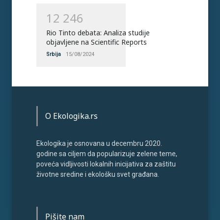
1
2
2
4
6
Rio Tinto debata: Analiza studije
objavljene na Scientific Reports
Srbija
15/08/2024
O Ekologika.rs
Ekologika je osnovana u decembru 2020.
godine sa ciljem da popularizuje zelene teme,
poveća vidljivosti lokalnih inicijativa za zaštitu
životne sredine i ekološku svet građana.
Pišite nam