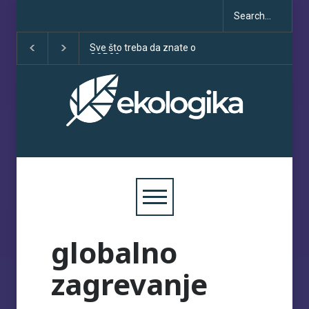
Sve što treba da znate o
Klimatske dezinfo
COP30
porastu uoči COP
globalno
zagrevanje