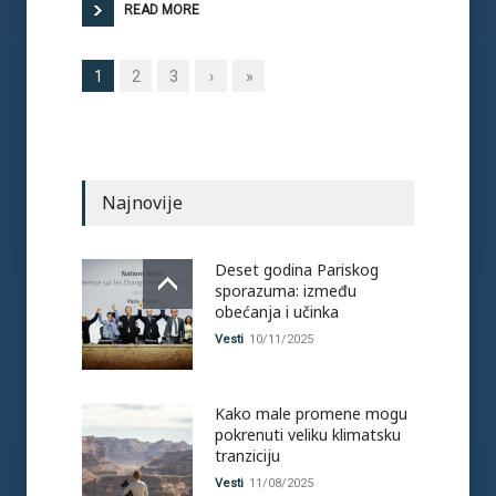
READ MORE
1
2
3
›
»
Najnovije
Deset godina Pariskog
sporazuma: između
obećanja i učinka
Vesti
10/11/2025
Kako male promene mogu
pokrenuti veliku klimatsku
tranziciju
Vesti
11/08/2025