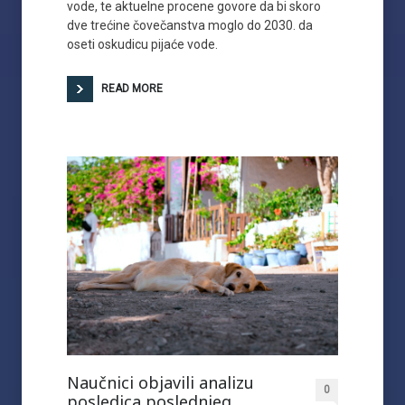
vode, te aktuelne procene govore da bi skoro
dve trećine čovečanstva moglo do 2030. da
oseti oskudicu pijaće vode.
READ MORE
Naučnici objavili analizu
0
posledica poslednjeg