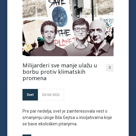
Milijarderi sve manje ulažu u
0
borbu protiv klimatskih
promena
Svet
03/04/2025
Pre par nedelja, svet je zainteresovala vest o
smanjenju uloge Bila Gejtsa u inicijativama koje
se bave ekološkim pitanjima.