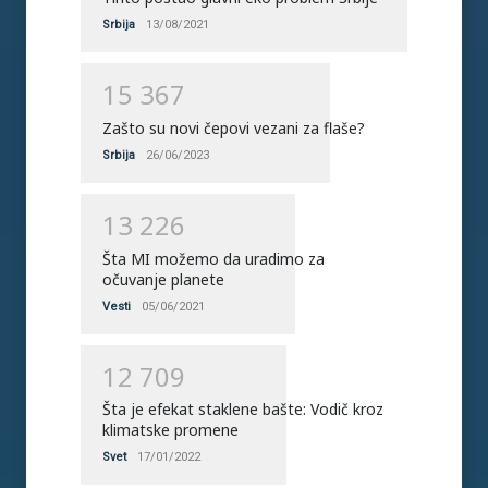
Srbija
13/08/2021
1
5
3
6
7
Zašto su novi čepovi vezani za flaše?
Srbija
26/06/2023
1
3
2
2
6
Šta MI možemo da uradimo za
očuvanje planete
Vesti
05/06/2021
1
2
7
0
9
Šta je efekat staklene bašte: Vodič kroz
klimatske promene
Svet
17/01/2022