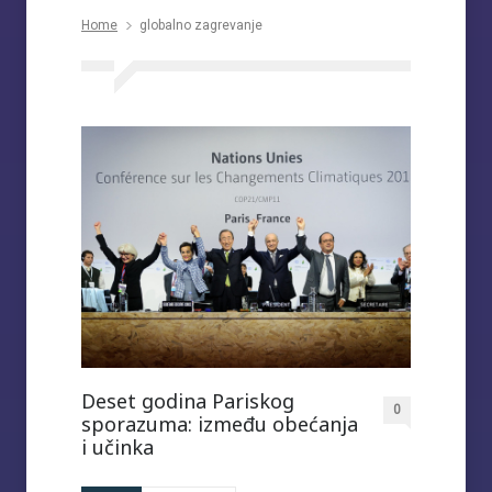
Home
globalno zagrevanje
Deset godina Pariskog
0
sporazuma: između obećanja
i učinka