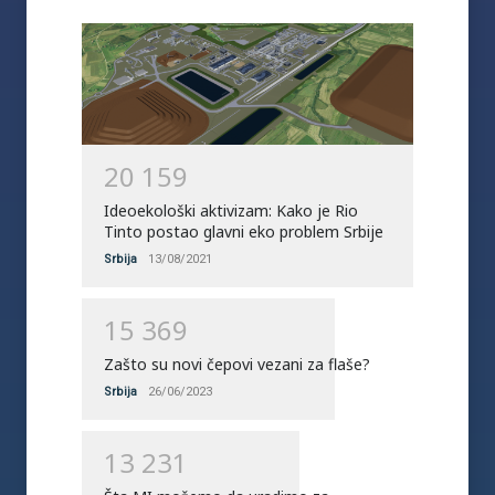
2
0
1
5
9
Ideoekološki aktivizam: Kako je Rio
Tinto postao glavni eko problem Srbije
Srbija
13/08/2021
1
5
3
6
9
Zašto su novi čepovi vezani za flaše?
Srbija
26/06/2023
1
3
2
3
1