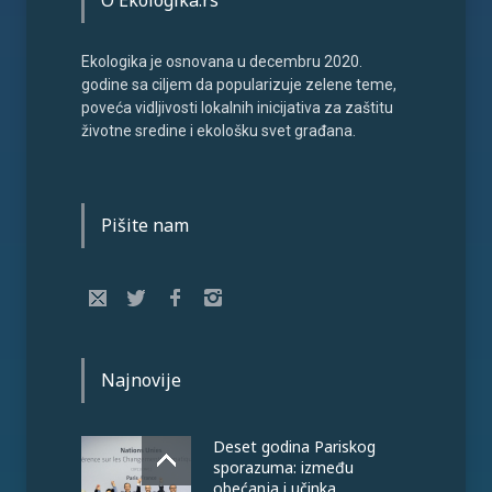
O Ekologika.rs
Ekologika je osnovana u decembru 2020.
godine sa ciljem da popularizuje zelene teme,
poveća vidljivosti lokalnih inicijativa za zaštitu
životne sredine i ekološku svet građana.
Pišite nam
Najnovije
Deset godina Pariskog
sporazuma: između
obećanja i učinka