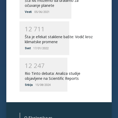
Šta MI možemo da uradimo za
očuvanje planete
Vesti
05/06/2021
1
2
7
1
1
Šta je efekat staklene bašte: Vodič kroz
klimatske promene
Svet
17/01/2022
1
2
2
4
7
Rio Tinto debata: Analiza studije
objavljene na Scientific Reports
Srbija
15/08/2024