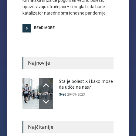
Klimatska kriza će pogoršati većinu bolesti,
upozoravaju stručnjaci – i mogla bi da bude
katalizator naredne smrtonosne pandemije.
READ MORE
Najnovije
Šta je bolest X i kako može
da utiče na nas?
Svet
29/09/2023
Najčitanije