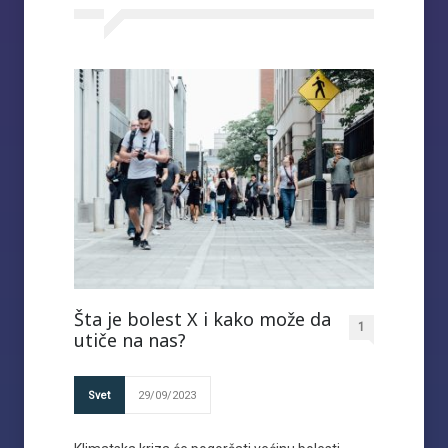
Šta je bolest X i kako može da
1
utiče na nas?
Svet
29/09/2023