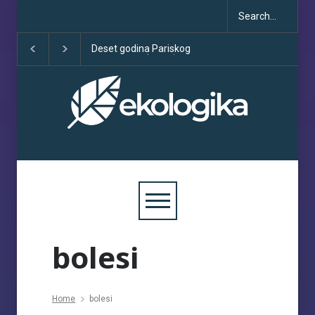
Deset godina Pariskog
Sve što treba da z
sporazuma: između
COP30
obećanja i učinka
bolesi
Home
bolesi