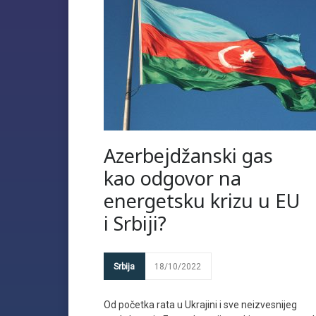
Azerbejdžanski gas
kao odgovor na
energetsku krizu u EU
i Srbiji?
Srbija
18/10/2022
Od početka rata u Ukrajini i sve neizvesnijeg