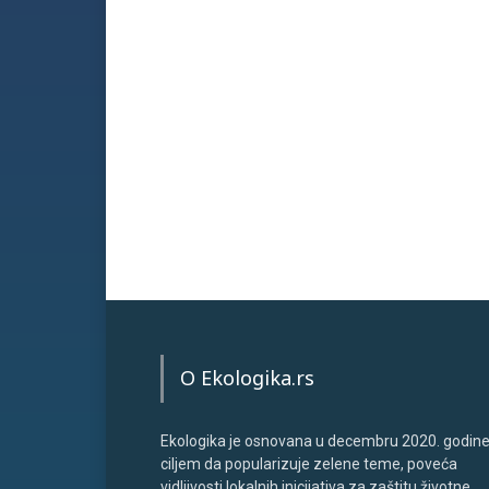
O Ekologika.rs
Ekologika je osnovana u decembru 2020. godine
ciljem da popularizuje zelene teme, poveća
vidljivosti lokalnih inicijativa za zaštitu životne