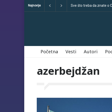
Sve što treba da znate o
Najnovije
Početna
Vesti
Autori
Po
azerbejdžan