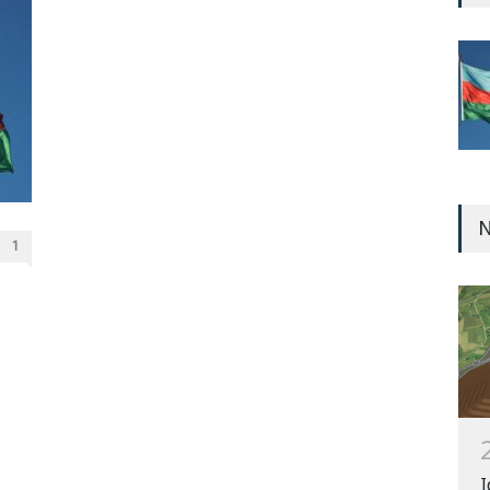
N
1
I