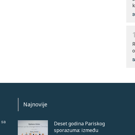
k
S
R
o
S
Najnovije
 sa
Deset godina Pariskog
sporazuma: između