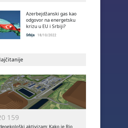
Azerbejdžanski gas kao
odgovor na energetsku
krizu u EU i Srbiji?
Srbija
18/10/2022
ajčitanije
2
0
1
5
9
deoekološki aktivizam: Kako je Rio