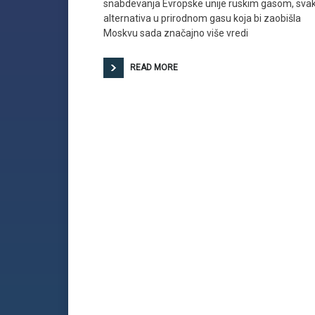
snabdevanja Evropske unije ruskim gasom, sva
alternativa u prirodnom gasu koja bi zaobišla
Moskvu sada značajno više vredi
READ MORE