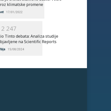
roz klimatske promene
vet
17/01/2022
1
2
2
4
7
io Tinto debata: Analiza studije
bjavljene na Scientific Reports
rbija
15/08/2024