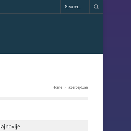
na Pariskog sporazuma: između obećanja i učinka
Home
azerbejdžan
ajnovije