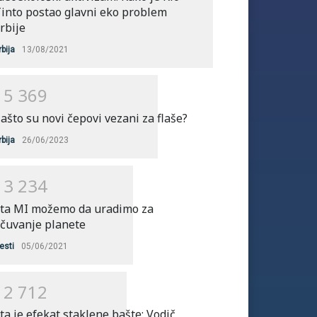
into postao glavni eko problem
rbije
rbija
13/08/2021
1
5
3
6
9
ašto su novi čepovi vezani za flaše?
rbija
26/06/2023
1
3
2
3
4
ta MI možemo da uradimo za
čuvanje planete
esti
05/06/2021
1
2
7
1
2
ta je efekat staklene bašte: Vodič