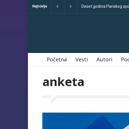
Deset godina Pariskog spor
Najnovije
Početna
Vesti
Autori
Po
anketa