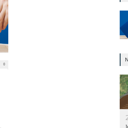
N
0
I