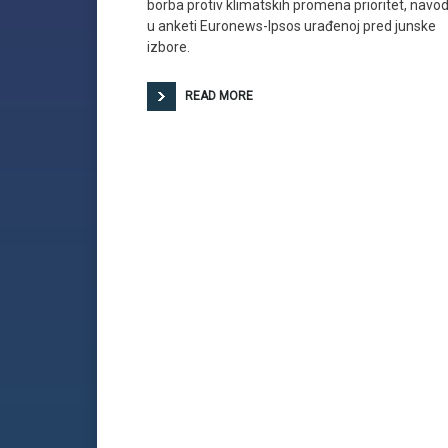
borba protiv klimatskih promena prioritet, navod
u anketi Euronews-Ipsos urađenoj pred junske
izbore.
READ MORE