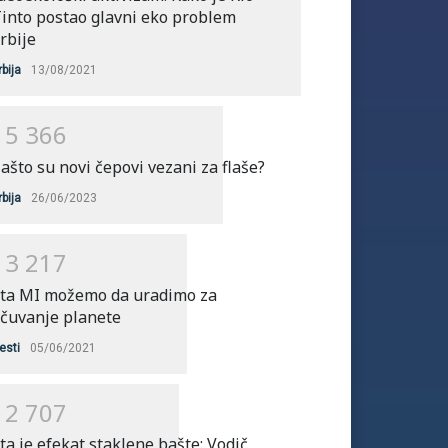
into postao glavni eko problem
rbije
rbija
13/08/2021
1
5
3
6
6
ašto su novi čepovi vezani za flaše?
rbija
26/06/2023
1
3
2
1
7
ta MI možemo da uradimo za
čuvanje planete
esti
05/06/2021
1
2
7
0
7
ta je efekat staklene bašte: Vodič