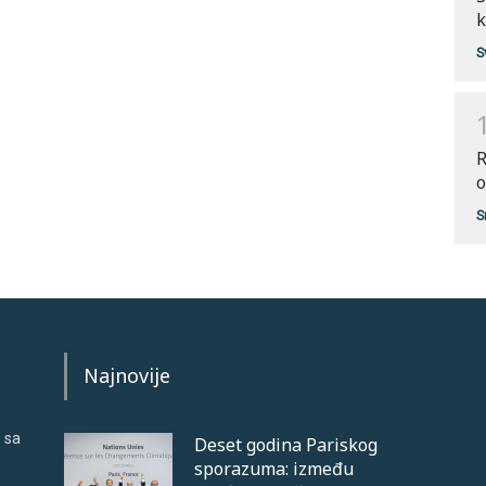
k
S
R
o
S
Najnovije
 sa
Deset godina Pariskog
sporazuma: između