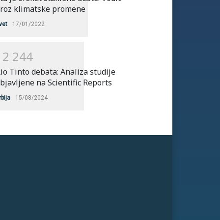
roz klimatske promene
vet
17/01/2022
1
2
2
4
4
io Tinto debata: Analiza studije
bjavljene na Scientific Reports
rbija
15/08/2024