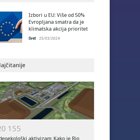
Izbori u EU: Više od 50%
Evropljana smatra da je
klimatska akcija prioritet
Svet
25/03/2024
ajčitanije
2
0
1
5
5
deoekološki aktivizam: Kako je Rio