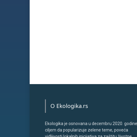
O Ekologika.rs
Ekologika je osnovana u decembru 2020. godine
ciljem da popularizuje zelene teme, poveća
vidljivosti lokalnih inicijativa za zaštitu životne