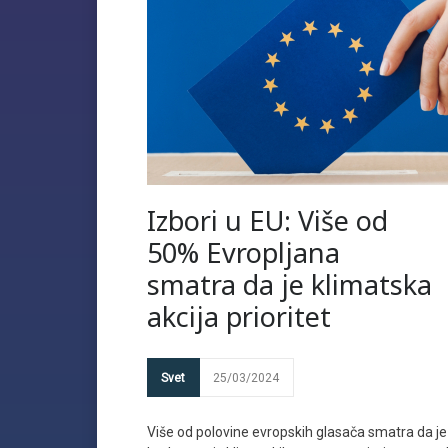
Izbori u EU: Više od
50% Evropljana
smatra da je klimatska
akcija prioritet
Svet
25/03/2024
Više od polovine evropskih glasača smatra da je