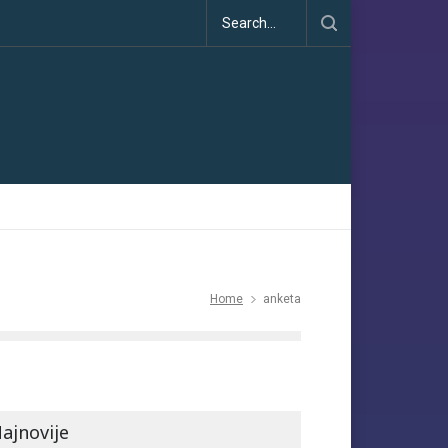
Klimatske dezinformacije u porastu uoči COP30
Home
anketa
ajnovije