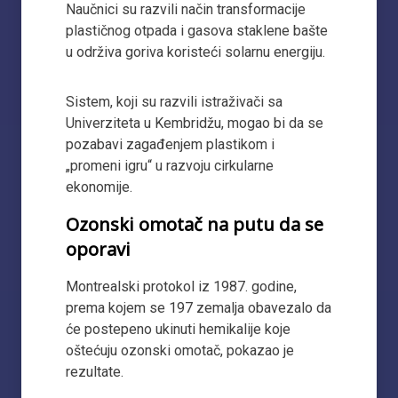
Naučnici su razvili način transformacije
plastičnog otpada i gasova staklene bašte
u održiva goriva koristeći solarnu energiju.
Sistem, koji su razvili istraživači sa
Univerziteta u Kembridžu, mogao bi da se
pozabavi zagađenjem plastikom i
„promeni igru“ u razvoju cirkularne
ekonomije.
Ozonski omotač na putu da se
oporavi
Montrealski protokol iz 1987. godine,
prema kojem se 197 zemalja obavezalo da
će postepeno ukinuti hemikalije koje
oštećuju ozonski omotač, pokazao je
rezultate.