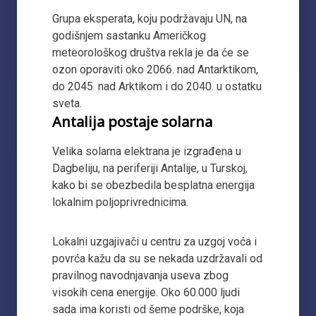
Grupa eksperata, koju podržavaju UN, na
godišnjem sastanku Američkog
meteorološkog društva rekla je da će se
ozon oporaviti oko 2066. nad Antarktikom,
do 2045. nad Arktikom i do 2040. u ostatku
sveta.
Antalija postaje solarna
Velika solarna elektrana je izgrađena u
Dagbeliju, na periferiji Antalije, u Turskoj,
kako bi se obezbedila besplatna energija
lokalnim poljoprivrednicima.
Lokalni uzgajivači u centru za uzgoj voća i
povrća kažu da su se nekada uzdržavali od
pravilnog navodnjavanja useva zbog
visokih cena energije. Oko 60.000 ljudi
sada ima koristi od šeme podrške, koja