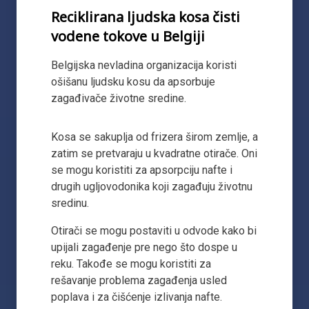
Reciklirana ljudska kosa čisti
vodene tokove u Belgiji
Belgijska nevladina organizacija koristi
ošišanu ljudsku kosu da apsorbuje
zagađivače životne sredine.
Kosa se sakuplja od frizera širom zemlje, a
zatim se pretvaraju u kvadratne otirače. Oni
se mogu koristiti za apsorpciju nafte i
drugih ugljovodonika koji zagađuju životnu
sredinu.
Otirači se mogu postaviti u odvode kako bi
upijali zagađenje pre nego što dospe u
reku. Takođe se mogu koristiti za
rešavanje problema zagađenja usled
poplava i za čišćenje izlivanja nafte.