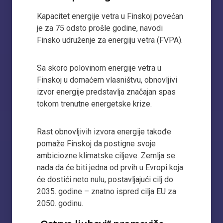
Kapacitet energije vetra u Finskoj povećan
je za 75 odsto prošle godine, navodi
Finsko udruženje za energiju vetra (FVPA).
Sa skoro polovinom energije vetra u
Finskoj u domaćem vlasništvu, obnovljivi
izvor energije predstavlja značajan spas
tokom trenutne energetske krize.
Rast obnovljivih izvora energije takođe
pomaže Finskoj da postigne svoje
ambiciozne klimatske ciljeve. Zemlja se
nada da će biti jedna od prvih u Evropi koja
će dostići neto nulu, postavljajući cilj do
2035. godine – znatno ispred cilja EU za
2050. godinu.