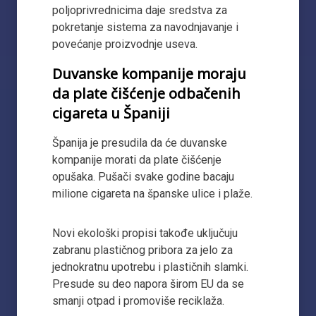
poljoprivrednicima daje sredstva za
pokretanje sistema za navodnjavanje i
povećanje proizvodnje useva.
Duvanske kompanije moraju
da plate čišćenje odbačenih
cigareta u Španiji
Španija je presudila da će duvanske
kompanije morati da plate čišćenje
opušaka. Pušači svake godine bacaju
milione cigareta na španske ulice i plaže.
Novi ekološki propisi takođe uključuju
zabranu plastičnog pribora za jelo za
jednokratnu upotrebu i plastičnih slamki.
Presude su deo napora širom EU da se
smanji otpad i promoviše reciklaža.