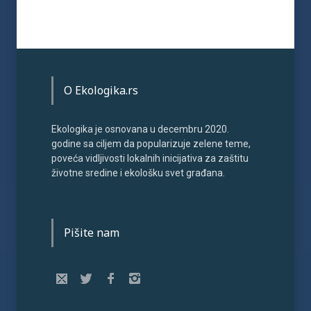
O Ekologika.rs
Ekologika je osnovana u decembru 2020.
godine sa ciljem da popularizuje zelene teme,
poveća vidljivosti lokalnih inicijativa za zaštitu
životne sredine i ekološku svet građana.
Pišite nam