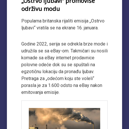
„Ostrvo ljubavi“ promoviše
održivu modu
Popularna britanska rijaliti emisija „Ostrvo
ljubavi“ vratila se na ekrane 16. januara.
Godine 2022, serija se odrekla brze mode i
udružila se sa eBay-om. Takmičari su nosili
komade sa eBay internet prodavnice
polovne odeće dok su se spuštali na
egzotičnu lokaciju da pronađu ljubav.
Pretraga za „odećom koju ste voleli“
porasla je za 1.600 odsto na eBay nakon
emitovanja emisije.