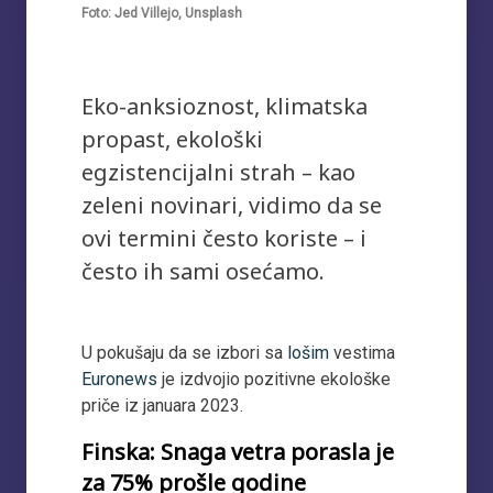
Foto: Jed Villejo, Unsplash
Eko-anksioznost, klimatska
propast, ekološki
egzistencijalni strah – kao
zeleni novinari, vidimo da se
ovi termini često koriste – i
često ih sami osećamo.
U pokušaju da se izbori sa
lošim
vestima
Euronews
je izdvojio pozitivne ekološke
priče iz januara 2023.
Finska: Snaga vetra porasla je
za 75% prošle godine