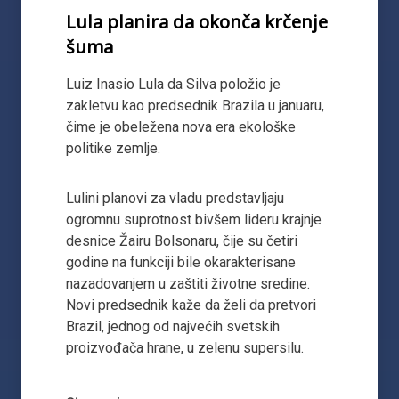
Lula planira da okonča krčenje
šuma
Luiz Inasio Lula da Silva položio je
zakletvu kao predsednik Brazila u januaru,
čime je obeležena nova era ekološke
politike zemlje.
Lulini planovi za vladu predstavljaju
ogromnu suprotnost bivšem lideru krajnje
desnice Žairu Bolsonaru, čije su četiri
godine na funkciji bile okarakterisane
nazadovanjem u zaštiti životne sredine.
Novi predsednik kaže da želi da pretvori
Brazil, jednog od najvećih svetskih
proizvođača hrane, u zelenu supersilu.