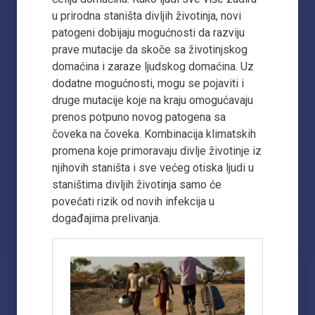
u prirodna staništa divljih životinja, novi
patogeni dobijaju mogućnosti da razviju
prave mutacije da skoče sa životinjskog
domaćina i zaraze ljudskog domaćina. Uz
dodatne mogućnosti, mogu se pojaviti i
druge mutacije koje na kraju omogućavaju
prenos potpuno novog patogena sa
čoveka na čoveka. Kombinacija klimatskih
promena koje primoravaju divlje životinje iz
njihovih staništa i sve većeg otiska ljudi u
staništima divljih životinja samo će
povećati rizik od novih infekcija u
događajima prelivanja.