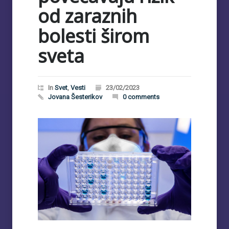
od zaraznih
bolesti širom
sveta
In
Svet
,
Vesti
23/02/2023
Jovana Šesterikov
0 comments