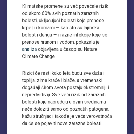
Klimatske promene su već povećale rizik
od skoro 60% svih poznatih zaraznih
bolesti, uključujući bolesti koje prenose
krpelji i komarci — kao što su lajmska
bolest i denga — i razne infekcije koje se
prenose hranom i vodom, pokazala je
analiza
objavljena u časopisu Nature
Climate Change.
Rizici će rasti kako leta budu sve duža i
toplija, zime kraće i blaže, a vremenski
događaji širom sveta postaju ekstremniji i
nepredvidiviji. Sve veći rizik od zaraznih
bolesti koje napreduju u ovim sredinama
neće dolaziti samo od poznatih patogena,
kažu stručnjaci; takođe je veća verovatnoća
da će se pojaviti nove zarazne bolesti.