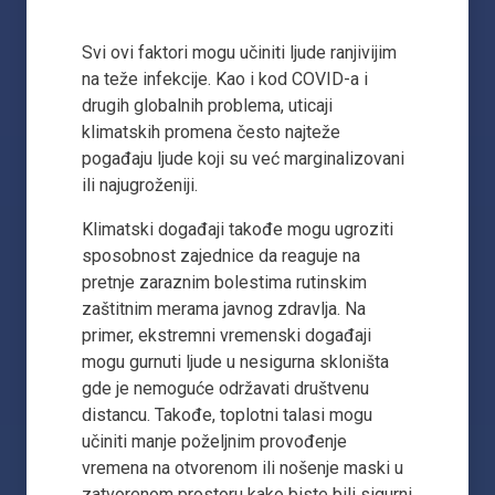
Svi ovi faktori mogu učiniti ljude ranjivijim
na teže infekcije. Kao i kod COVID-a i
drugih globalnih problema, uticaji
klimatskih promena često najteže
pogađaju ljude koji su već marginalizovani
ili najugroženiji.
Klimatski događaji takođe mogu ugroziti
sposobnost zajednice da reaguje na
pretnje zaraznim bolestima rutinskim
zaštitnim merama javnog zdravlja. Na
primer, ekstremni vremenski događaji
mogu gurnuti ljude u nesigurna skloništa
gde je nemoguće održavati društvenu
distancu. Takođe, toplotni talasi mogu
učiniti manje poželjnim provođenje
vremena na otvorenom ili nošenje maski u
zatvorenom prostoru kako biste bili sigurni