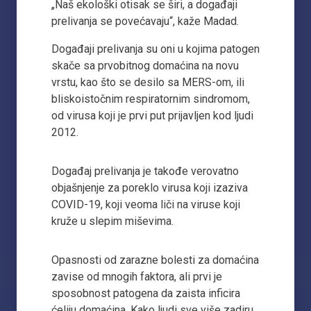
„Naš ekološki otisak se širi, a događaji
prelivanja se povećavaju“, kaže Madad.
Događaji prelivanja su oni u kojima patogen
skače sa prvobitnog domaćina na novu
vrstu, kao što se desilo sa MERS-om, ili
bliskoistočnim respiratornim sindromom,
od virusa koji je prvi put prijavljen kod ljudi
2012.
Događaj prelivanja je takođe verovatno
objašnjenje za poreklo virusa koji izaziva
COVID-19, koji veoma liči na viruse koji
kruže u slepim miševima.
Opasnosti od zarazne bolesti za domaćina
zavise od mnogih faktora, ali prvi je
sposobnost patogena da zaista inficira
ćeliju domaćina. Kako ljudi sve više zadiru