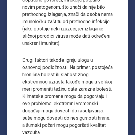
novim patogenom, što znači da nije bilo
prethodnog izlaganja, znači da osoba nema
imunološku zaštitu od prethodne infekcije
(iako postoje neki izuzeci, jer izlaganje
sličnoj porodici virusa može dati određeni
unakrsni imunitet).
Drugi faktori takođe igraju ulogu u
osnovnoj podložnosti. Na primer, postojeća
hronična bolest ili slabost zbog
ekstremnog uzrasta takođe mogu u velikoj
meri promeniti težinu date zarazne bolesti.
Klimatske promene mogu da pogoršaju i
ove probleme: ekstremni vremenski
događaji mogu dovesti do raseljavanja,
suše mogu dovesti do nesigurnosti hrane,
a šumski požari mogu pogoršati kvalitet
vazduha.