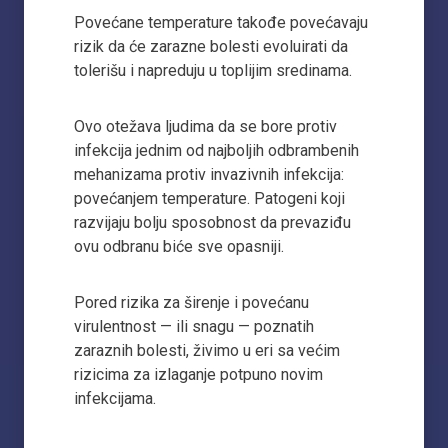
Povećane temperature takođe povećavaju
rizik da će zarazne bolesti evoluirati da
tolerišu i napreduju u toplijim sredinama.
Ovo otežava ljudima da se bore protiv
infekcija jednim od najboljih odbrambenih
mehanizama protiv invazivnih infekcija:
povećanjem temperature. Patogeni koji
razvijaju bolju sposobnost da prevaziđu
ovu odbranu biće sve opasniji.
Pored rizika za širenje i povećanu
virulentnost — ili snagu — poznatih
zaraznih bolesti, živimo u eri sa većim
rizicima za izlaganje potpuno novim
infekcijama.