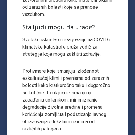
od zaraznih bolesti koje se prenose
vazduhom.
Šta ljudi mogu da urade?
Svetsko iskustvo u reagovanju na COVID i
klimatske katastrofe pruža vodič za
strategije koje mogu zaštititi zdravlje.
Protivmere koje smanjuju izloženost
eskalirajućoj klimi i pretnjama od zaraznih
bolesti kako kratkoročno tako i dugoročno
su kritične. To uključuje smanjenje
zagađenja ugljenikom, minimiziranje
degradacije životne sredine i promena
korišćenja zemljišta i podsticanje javnog
obrazovanja o lokalnim rizicima od
različitih patogena.