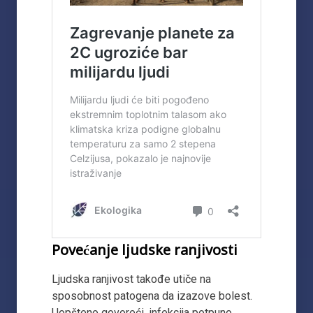
Povećanje ljudske ranjivosti
Ljudska ranjivost takođe utiče na
sposobnost patogena da izazove bolest.
Uopšteno govoreći, infekcija potpuno