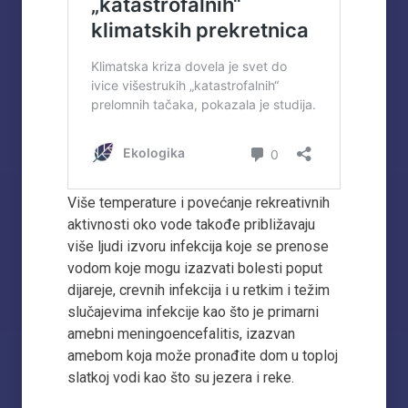
Više temperature i povećanje rekreativnih
aktivnosti oko vode takođe približavaju
više ljudi izvoru infekcija koje se prenose
vodom koje mogu izazvati bolesti poput
dijareje, crevnih infekcija i u retkim i težim
slučajevima infekcije kao što je primarni
amebni meningoencefalitis, izazvan
amebom koja može pronađite dom u toploj
slatkoj vodi kao što su jezera i reke.