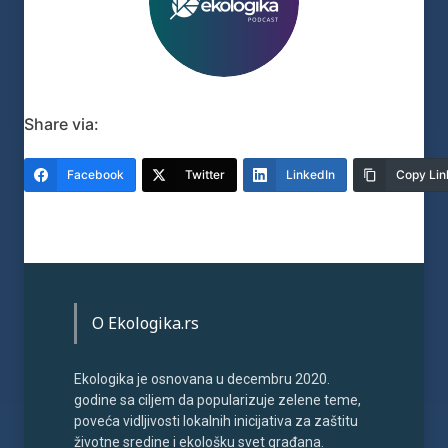
Share via:
Facebook
Twitter
LinkedIn
Copy Lin
O Ekologika.rs
Ekologika je osnovana u decembru 2020.
godine sa ciljem da popularizuje zelene teme,
poveća vidljivosti lokalnih inicijativa za zaštitu
životne sredine i ekološku svet građana.