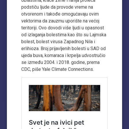
oblastima, kraće zime i ranija proleća
podstiču ljude da provode vreme na
otvorenom i takođe omogućavaju ovim
vektorima da zauzmu uporište na većoj
teritoriji. Ovo dovodi više ljudi u opasnost
od izlaganja bolestima kao što su Lajmska
bolest, bolest virusa Zapadnog Nila i
erlihioza. Broj prijavljenih bolesti u SAD od
ujeda buva, komaraca i krpelja udvostručio
se između 2004. i 2018. godine, prema
CDC, piše Yale Climate Connections.