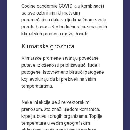
Godine pandemije COVID-a u kombinaciji
sa sve ozbiljnijim klimatskim
poremećajima dale su ljudima širom sveta
pregled onoga što budućnost nesmanjenih
klimatskih promena može doneti.
Klimatska groznica
Klimatske promene stvaraju povećane
puteve izloženosti približavajući ljude i
patogene, istovremeno birajući patogene
koji evoluiraju da bi preživeli na višim
temperaturama.
Neke infekcije se šire vektorskim
prenosom, što znači ujedom komaraca,
krpelja, buva i drugih organizama. Toplije
temperature u većim geografskim