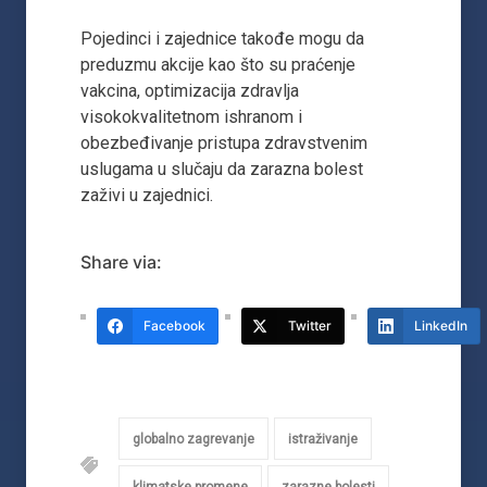
Pojedinci i zajednice takođe mogu da
preduzmu akcije kao što su praćenje
vakcina, optimizacija zdravlja
visokokvalitetnom ishranom i
obezbeđivanje pristupa zdravstvenim
uslugama u slučaju da zarazna bolest
zaživi u zajednici.
Share via:
Facebook
Twitter
LinkedIn
globalno zagrevanje
istraživanje
klimatske promene
zarazne bolesti