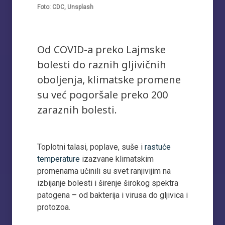
Foto: CDC, Unsplash
Od COVID-a preko Lajmske
bolesti do raznih gljivičnih
oboljenja, klimatske promene
su već pogoršale preko 200
zaraznih bolesti.
Toplotni talasi, poplave, suše i
rastuće
temperature
izazvane klimatskim
promenama učinili su svet ranjivijim na
izbijanje bolesti i širenje širokog spektra
patogena – od bakterija i virusa do gljivica i
protozoa.