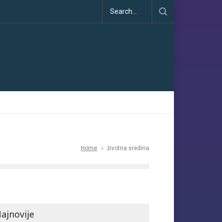
atske dezinformacije u porastu uoči COP30
Home
životna sredina
ajnovije