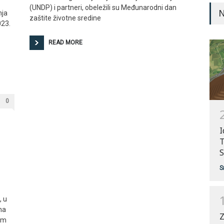
(UNDP) i partneri, obeležili su Međunarodni dan
N
nja
zaštite životne sredine
023.
READ MORE
0
I
T
S
S
, u
na
Z
kom