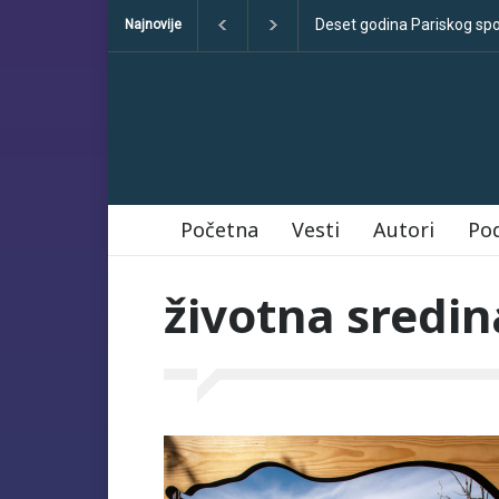
Deset godina Pariskog sporazuma
Najnovije
Početna
Vesti
Autori
Po
životna sredin