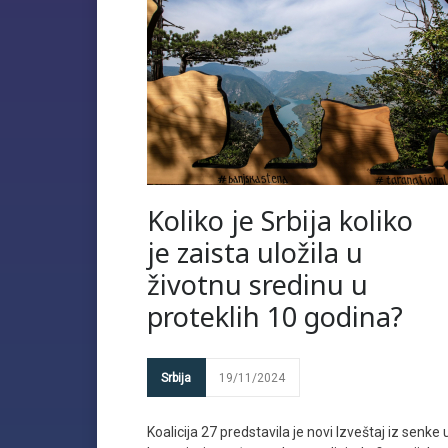
Koliko je Srbija koliko
je zaista uložila u
životnu sredinu u
proteklih 10 godina?
Srbija
19/11/2024
Koalicija 27 predstavila je novi Izveštaj iz senke 