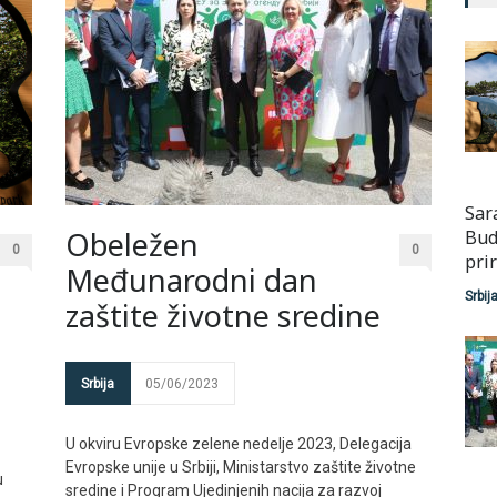
Sar
Obeležen
Bud
0
0
pri
Međunarodni dan
Srbij
zaštite životne sredine
Srbija
05/06/2023
U okviru Evropske zelene nedelje 2023, Delegacija
Evropske unije u Srbiji, Ministarstvo zaštite životne
u
sredine i Program Ujedinjenih nacija za razvoj