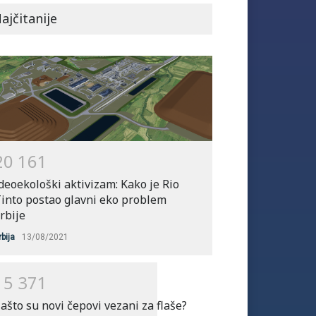
ajčitanije
2
0
1
6
1
deoekološki aktivizam: Kako je Rio
into postao glavni eko problem
rbije
rbija
13/08/2021
1
5
3
7
1
ašto su novi čepovi vezani za flaše?