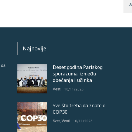
S
Najnovije
 sa
Deset godina Pariskog
sporazuma: između
obećanja i učinka
Vesti
10/11/2025
Sve što treba da znate o
COP30
Svet
,
Vesti
10/11/2025