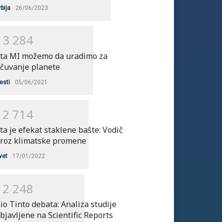
rbija
26/06/2023
1
3
2
8
4
ta MI možemo da uradimo za
čuvanje planete
esti
05/06/2021
1
2
7
1
4
ta je efekat staklene bašte: Vodič
roz klimatske promene
vet
17/01/2022
1
2
2
4
8
io Tinto debata: Analiza studije
bjavljene na Scientific Reports