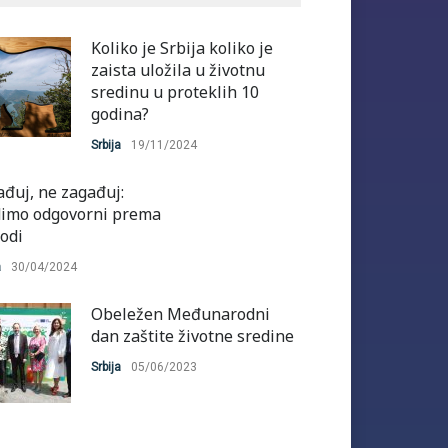
Koliko je Srbija koliko je
zaista uložila u životnu
sredinu u proteklih 10
godina?
Srbija
19/11/2024
ađuj, ne zagađuj:
imo odgovorni prema
rodi
a
30/04/2024
Obeležen Međunarodni
dan zaštite životne sredine
Srbija
05/06/2023