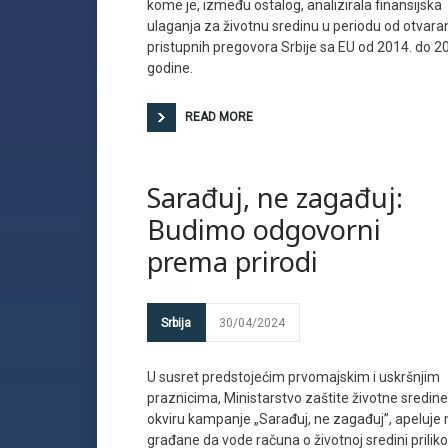
kome je, između ostalog, analizirala finansijska
ulaganja za životnu sredinu u periodu od otvara
pristupnih pregovora Srbije sa EU od 2014. do 2
godine.
READ MORE
Sarađuj, ne zagađuj:
Budimo odgovorni
prema prirodi
Srbija
30/04/2024
U susret predstojećim prvomajskim i uskršnjim
praznicima, Ministarstvo zaštite životne sredine
okviru kampanje „Sarađuj, ne zagađuj”, apeluje 
građane da vode računa o životnoj sredini prili