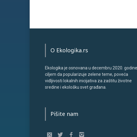
O Ekologika.rs
Ekologika je osnovana u decembru 2020. godine
ciljem da popularizuje zelene teme, poveća
vidljivosti lokalnih inicijativa za zaštitu životne
sredine i ekološku svet građana.
Pišite nam