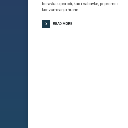
boravka u prirodi, kao i nabavke, pripreme i
konzumiranja hrane.
READ MORE