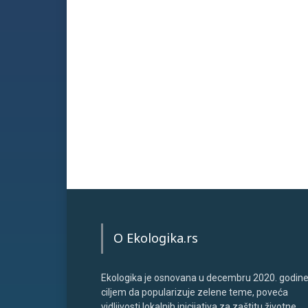
O Ekologika.rs
Ekologika je osnovana u decembru 2020. godine
ciljem da popularizuje zelene teme, poveća
vidljivosti lokalnih inicijativa za zaštitu životne