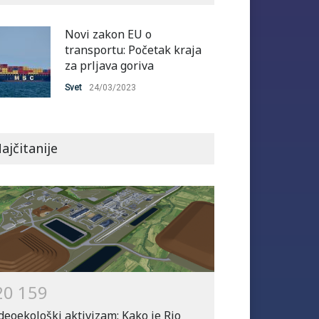
Novi zakon EU o
transportu: Početak kraja
za prljava goriva
Svet
24/03/2023
ajčitanije
2
0
1
5
9
deoekološki aktivizam: Kako je Rio