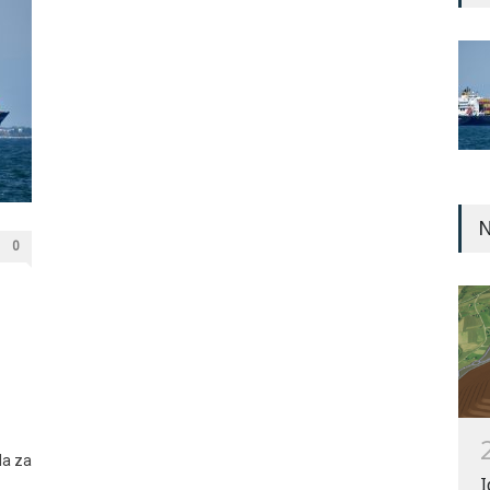
N
0
la za
I