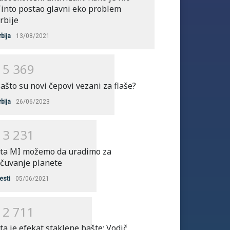
into postao glavni eko problem
rbije
rbija
13/08/2021
1
5
3
6
9
ašto su novi čepovi vezani za flaše?
rbija
26/06/2023
1
3
2
3
1
ta MI možemo da uradimo za
čuvanje planete
esti
05/06/2021
1
2
7
1
1
ta je efekat staklene bašte: Vodič