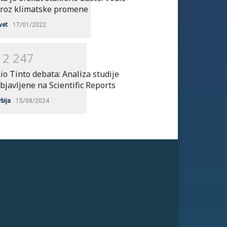
roz klimatske promene
vet
17/01/2022
1
2
2
4
7
io Tinto debata: Analiza studije
bjavljene na Scientific Reports
rbija
15/08/2024