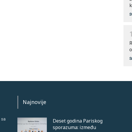
k
S
R
o
S
Najnovije
 sa
Deset godina Pariskog
sporazuma: između