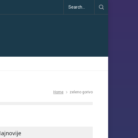
Klimatske dezinformacije u porastu uoči COP30
Home
zeleno gorivo
ajnovije