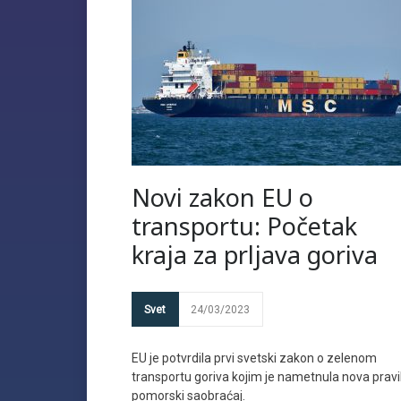
Novi zakon EU o
transportu: Početak
kraja za prljava goriva
Svet
24/03/2023
EU je potvrdila prvi svetski zakon o zelenom
transportu goriva kojim je nametnula nova pravi
pomorski saobraćaj.