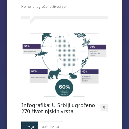
Home
ugrožene životinje
Infografika: U Srbiji ugroženo
0
270 životinjskih vrsta
Srbija
30/10/2023