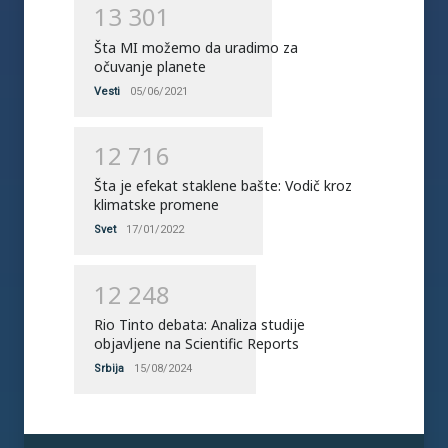
1
3
3
0
1
Šta MI možemo da uradimo za
očuvanje planete
Vesti
05/06/2021
1
2
7
1
6
Šta je efekat staklene bašte: Vodič kroz
klimatske promene
Svet
17/01/2022
1
2
2
4
8
Rio Tinto debata: Analiza studije
objavljene na Scientific Reports
Srbija
15/08/2024