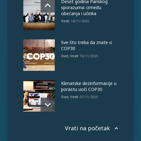
Deset godina Pariskog
sporazuma: između
obećanja i učinka
Vesti
10/11/2025
Sve što treba da znate o
COP30
Svet
,
Vesti
10/11/2025
Klimatske dezinformacije u
porastu uoči COP30
Svet
,
Vesti
07/11/2025
Vrati na početak