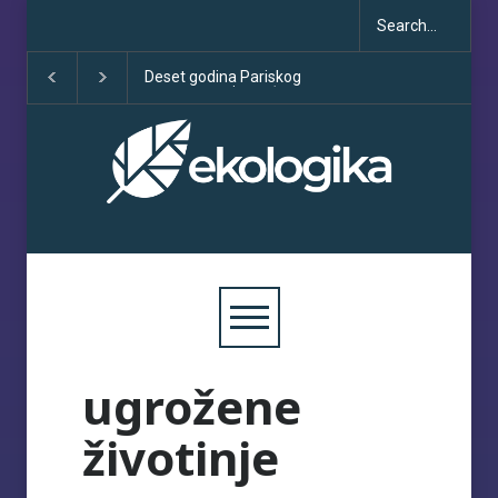
Deset godina Pariskog
Sve što treba da z
sporazuma: između
COP30
obećanja i učinka
ugrožene
životinje