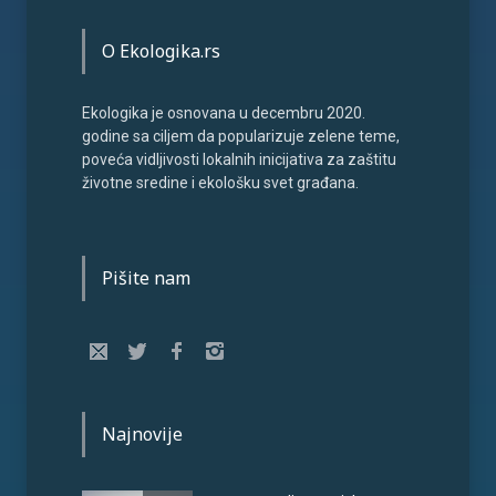
O Ekologika.rs
Ekologika je osnovana u decembru 2020.
godine sa ciljem da popularizuje zelene teme,
poveća vidljivosti lokalnih inicijativa za zaštitu
životne sredine i ekološku svet građana.
Pišite nam
Najnovije