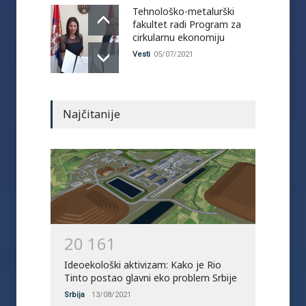
Tehnološko-metalurški
fakultet radi Program za
cirkularnu ekonomiju
Vesti
05/07/2021
Najčitanije
2
0
1
6
1
Ideoekološki aktivizam: Kako je Rio
Tinto postao glavni eko problem Srbije
Srbija
13/08/2021