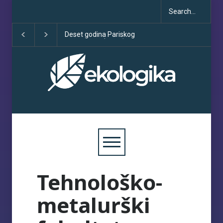
Deset godina Pariskog
Sve što treba da z
sporazuma: između
COP30
obećanja i učinka
Tehnološko-
metalurški