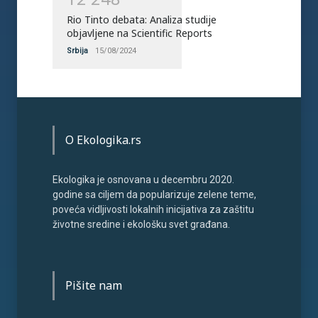
Rio Tinto debata: Analiza studije
objavljene na Scientific Reports
Srbija
15/08/2024
O Ekologika.rs
Ekologika je osnovana u decembru 2020.
godine sa ciljem da popularizuje zelene teme,
poveća vidljivosti lokalnih inicijativa za zaštitu
životne sredine i ekološku svet građana.
Pišite nam