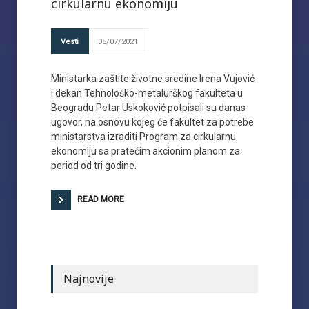
cirkularnu ekonomiju
Vesti
05/07/2021
Ministarka zaštite životne sredine Irena Vujović
i dekan Tehnološko-metalurškog fakulteta u
Beogradu Petar Uskoković potpisali su danas
ugovor, na osnovu kojeg će fakultet za potrebe
ministarstva izraditi Program za cirkularnu
ekonomiju sa pratećim akcionim planom za
period od tri godine.
READ MORE
Najnovije