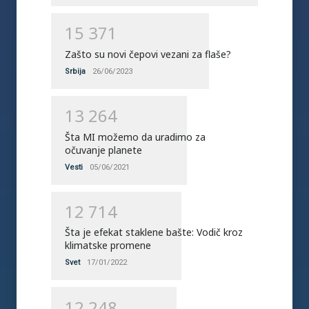
1
5
3
7
1
Zašto su novi čepovi vezani za flaše?
Srbija
26/06/2023
1
3
2
6
4
Šta MI možemo da uradimo za
očuvanje planete
Vesti
05/06/2021
1
2
7
1
4
Šta je efekat staklene bašte: Vodič kroz
klimatske promene
Svet
17/01/2022
1
2
2
4
8