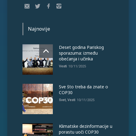
Najnovije
Deset godina Pariskog
sporazuma: između
obećanja i učinka
Vesti
10/11/2025
Sve što treba da znate o
COP30
Svet
,
Vesti
10/11/2025
Klimatske dezinformacije u
porastu uoči COP30