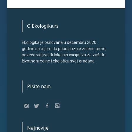
O Ekologika.rs
Ekologika je osnovana u decembru 2020.
godine sa ciljem da popularizuje zelene teme,
poveća vidljivosti lokalnih inicijativa za zaštitu
životne sredine i ekološku svet građana.
Pišite nam
Najnovije