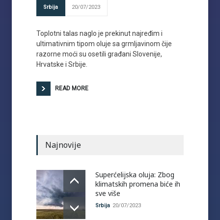
Srbija
20/07/2023
Toplotni talas naglo je prekinut najređim i
ultimativnim tipom oluje sa grmljavinom čije
razorne moći su osetili građani Slovenije,
Hrvatske i Srbije.
READ MORE
Najnovije
Superćelijska oluja: Zbog
klimatskih promena biće ih
sve više
Srbija
20/07/2023