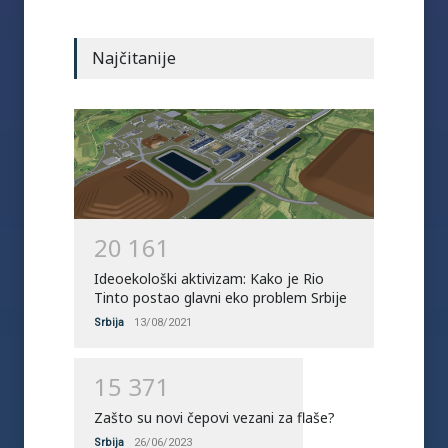
Najčitanije
2
0
1
6
1
Ideoekološki aktivizam: Kako je Rio
Tinto postao glavni eko problem Srbije
Srbija
13/08/2021
1
5
3
7
1
Zašto su novi čepovi vezani za flaše?
Srbija
26/06/2023