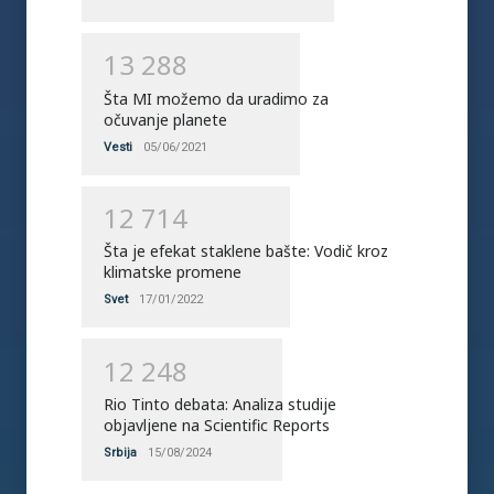
1
3
2
8
8
Šta MI možemo da uradimo za
očuvanje planete
Vesti
05/06/2021
1
2
7
1
4
Šta je efekat staklene bašte: Vodič kroz
klimatske promene
Svet
17/01/2022
1
2
2
4
8
Rio Tinto debata: Analiza studije
objavljene na Scientific Reports
Srbija
15/08/2024