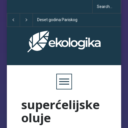
Deset godina Pariskog
Sve što treba da z
sporazuma: između
COP30
obećanja i učinka
superćelijske
oluje