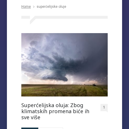
Home
superćelijske oluje
Superćelijska oluja: Zbog
1
klimatskih promena biće ih
sve više