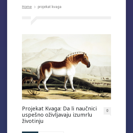
Home
projekat kvaga
Projekat Kvaga: Da li naučnici
0
uspešno oživljavaju izumrlu
životinju