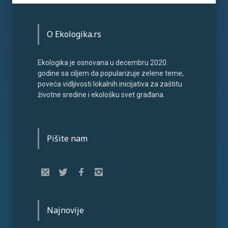
O Ekologika.rs
Ekologika je osnovana u decembru 2020.
godine sa ciljem da popularizuje zelene teme,
poveća vidljivosti lokalnih inicijativa za zaštitu
životne sredine i ekološku svet građana.
Pišite nam
Najnovije