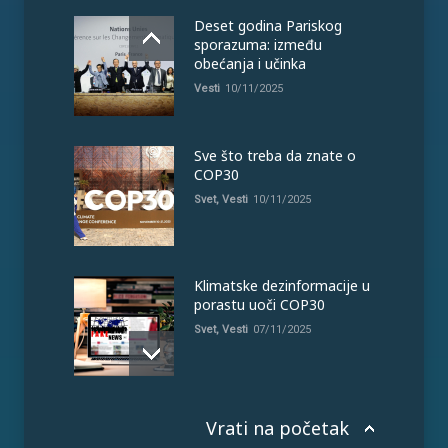
Deset godina Pariskog
sporazuma: između
obećanja i učinka
Vesti
10/11/2025
Sve što treba da znate o
COP30
Svet
,
Vesti
10/11/2025
Klimatske dezinformacije u
porastu uoči COP30
Svet
,
Vesti
07/11/2025
Vrati na početak