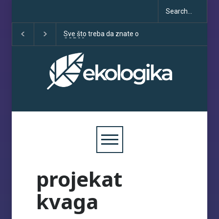
Sve što treba da znate o
Klimatske dezinfo
COP30
porastu uoči COP
projekat
kvaga