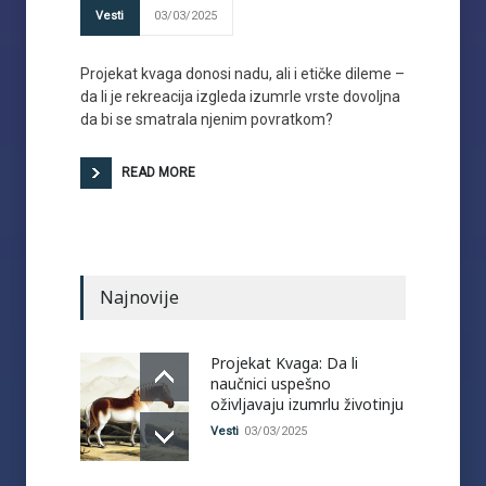
Vesti
03/03/2025
Projekat kvaga donosi nadu, ali i etičke dileme –
da li je rekreacija izgleda izumrle vrste dovoljna
da bi se smatrala njenim povratkom?
READ MORE
Najnovije
Projekat Kvaga: Da li
naučnici uspešno
oživljavaju izumrlu životinju
Vesti
03/03/2025