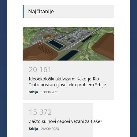
Najčitanije
2
0
1
6
1
Ideoekološki aktivizam: Kako je Rio
Tinto postao glavni eko problem Srbije
Srbija
13/08/2021
1
5
3
7
2
Zašto su novi čepovi vezani za flaše?
Srbija
26/06/2023