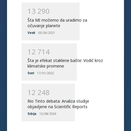
1
3
2
9
0
Šta MI možemo da uradimo za
očuvanje planete
Vesti
05/06/2021
1
2
7
1
4
Šta je efekat staklene bašte: Vodič kroz
klimatske promene
Svet
17/01/2022
1
2
2
4
8
Rio Tinto debata: Analiza studije
objavljene na Scientific Reports
Srbija
15/08/2024