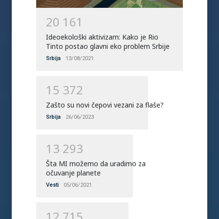
2
0
1
6
1
Ideoekološki aktivizam: Kako je Rio
Tinto postao glavni eko problem Srbije
Srbija
13/08/2021
1
5
3
7
2
Zašto su novi čepovi vezani za flaše?
Srbija
26/06/2023
1
3
2
9
3
Šta MI možemo da uradimo za
očuvanje planete
Vesti
05/06/2021
1
2
7
1
5