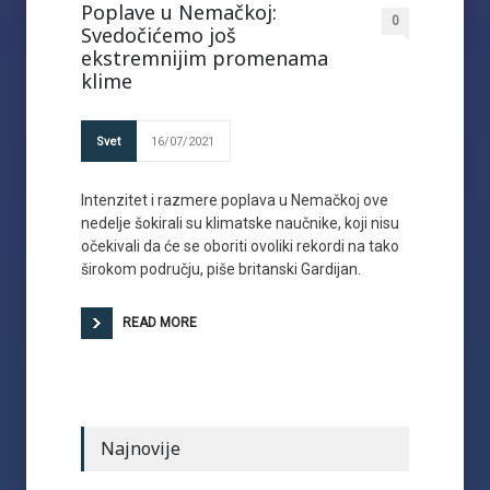
Poplave u Nemačkoj:
0
Svedočićemo još
ekstremnijim promenama
klime
Svet
16/07/2021
Intenzitet i razmere poplava u Nemačkoj ove
nedelje šokirali su klimatske naučnike, koji nisu
očekivali da će se oboriti ovoliki rekordi na tako
širokom području, piše britanski Gardijan.
READ MORE
Najnovije