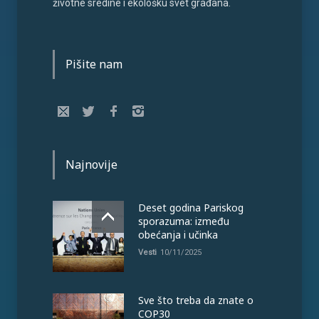
životne sredine i ekološku svet građana.
Pišite nam
Najnovije
Deset godina Pariskog
sporazuma: između
obećanja i učinka
Vesti
10/11/2025
Sve što treba da znate o
COP30