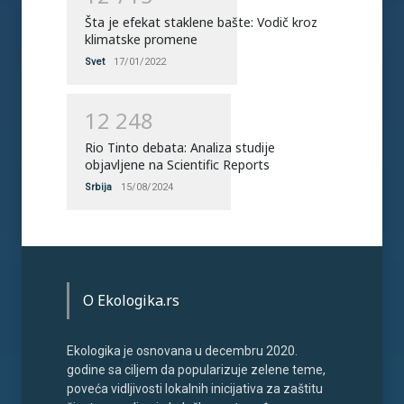
Šta je efekat staklene bašte: Vodič kroz
klimatske promene
Svet
17/01/2022
1
2
2
4
8
Rio Tinto debata: Analiza studije
objavljene na Scientific Reports
Srbija
15/08/2024
O Ekologika.rs
Ekologika je osnovana u decembru 2020.
godine sa ciljem da popularizuje zelene teme,
poveća vidljivosti lokalnih inicijativa za zaštitu