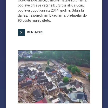
Očekivano je da će, usled klimatskih promena,
poplave biti sve veći rizik u Srbiji, ali u slučaju
poplava poput onih iz 2014. godine, Srbija bi
danas, na pojedinim lokacijama, pretrpela i do
90 odsto manju štetu.
READ MORE