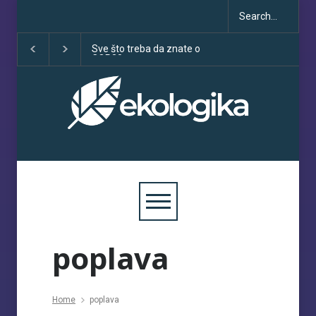
Sve što treba da znate o
Klimatske dezinfo
COP30
porastu uoči COP
poplava
Home
poplava