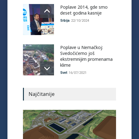
Poplave 2014, gde smo
deset godina kasnije
Srbija
22/10/2024
Poplave u Nemačkoj:
Svedočićemo još
ekstremnijim promenama
klime
Svet
16/07/2021
Najčitanije