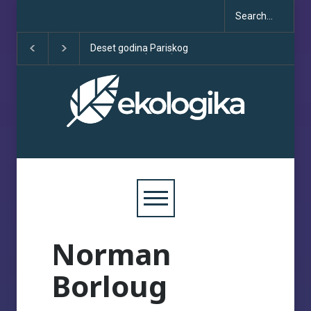
Deset godina Pariskog
Sve što treba da z
sporazuma: između
COP30
obećanja i učinka
Norman
Borloug