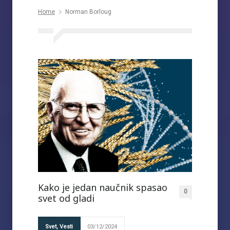
Home
Norman Borloug
Kako je jedan naučnik spasao
0
svet od gladi
Svet
,
Vesti
03/12/2024