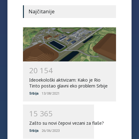
Najčitanije
2
0
1
5
4
Ideoekološki aktivizam: Kako je Rio
Tinto postao glavni eko problem Srbije
Srbija
13/08/2021
1
5
3
6
5
Zašto su novi čepovi vezani za flaše?
Srbija
26/06/2023