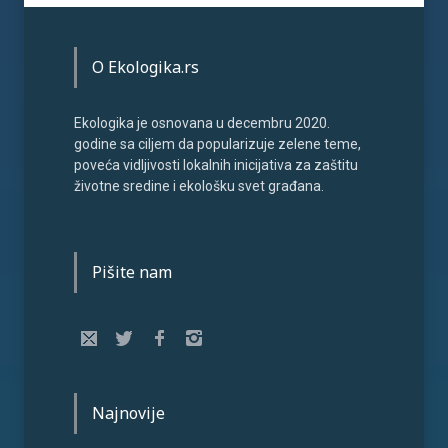
O Ekologika.rs
Ekologika je osnovana u decembru 2020.
godine sa ciljem da popularizuje zelene teme,
poveća vidljivosti lokalnih inicijativa za zaštitu
životne sredine i ekološku svet građana.
Pišite nam
Najnovije