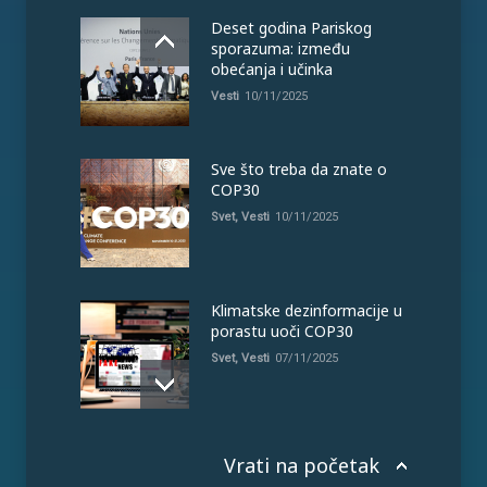
Deset godina Pariskog
sporazuma: između
obećanja i učinka
Vesti
10/11/2025
Sve što treba da znate o
COP30
Svet
,
Vesti
10/11/2025
Klimatske dezinformacije u
porastu uoči COP30
Svet
,
Vesti
07/11/2025
Vrati na početak