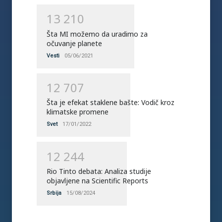
1
3
2
1
0
Šta MI možemo da uradimo za
očuvanje planete
Vesti
05/06/2021
1
2
7
0
7
Šta je efekat staklene bašte: Vodič kroz
klimatske promene
Svet
17/01/2022
1
2
2
4
4
Rio Tinto debata: Analiza studije
objavljene na Scientific Reports
Srbija
15/08/2024