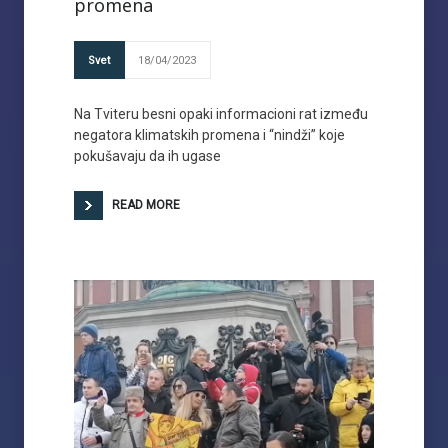
promena
Svet
18/04/2023
Na Tviteru besni opaki informacioni rat između
negatora klimatskih promena i “nindži” koje
pokušavaju da ih ugase
READ MORE