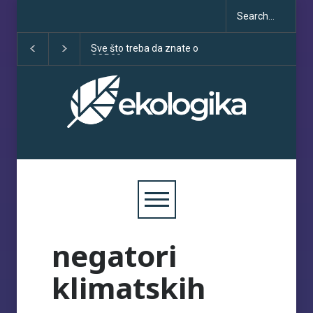
Sve što treba da znate o
Klimatske dezinfo
COP30
porastu uoči COP
negatori
klimatskih