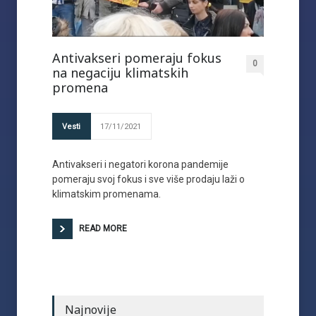
Antivakseri pomeraju fokus
0
na negaciju klimatskih
promena
Vesti
17/11/2021
Antivakseri i negatori korona pandemije
pomeraju svoj fokus i sve više prodaju laži o
klimatskim promenama.
READ MORE
Najnovije