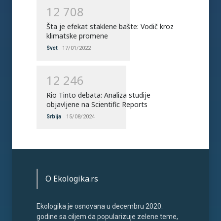
1
2
7
0
8
Šta je efekat staklene bašte: Vodič kroz
klimatske promene
Svet
17/01/2022
1
2
2
4
6
Rio Tinto debata: Analiza studije
objavljene na Scientific Reports
Srbija
15/08/2024
O Ekologika.rs
Ekologika je osnovana u decembru 2020.
godine sa ciljem da popularizuje zelene teme,