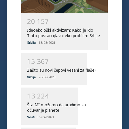
2
0
1
5
7
Ideoekološki aktivizam: Kako je Rio
Tinto postao glavni eko problem Srbije
Srbija
13/08/2021
1
5
3
6
7
Zašto su novi čepovi vezani za flaše?
Srbija
26/06/2023
1
3
2
2
4
Šta MI možemo da uradimo za
očuvanje planete
Vesti
05/06/2021