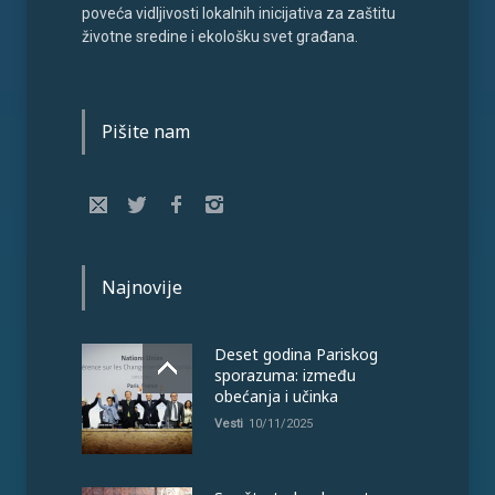
poveća vidljivosti lokalnih inicijativa za zaštitu
životne sredine i ekološku svet građana.
Pišite nam
Najnovije
Deset godina Pariskog
sporazuma: između
obećanja i učinka
Vesti
10/11/2025