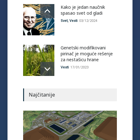
Kako je jedan naučnik
spasao svet od gladi
Svet
,
Vesti
03/12/2024
Genetski modifikovani
pirinač je moguće rešenje
za nestašicu hrane
Vesti
17/01/2023
Najčitanije