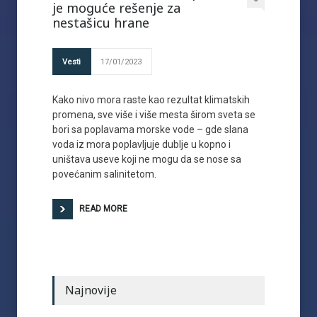
je moguće rešenje za
nestašicu hrane
Vesti
17/01/2023
Kako nivo mora raste kao rezultat klimatskih
promena, sve više i više mesta širom sveta se
bori sa poplavama morske vode – gde slana
voda iz mora poplavljuje dublje u kopno i
uništava useve koji ne mogu da se nose sa
povećanim salinitetom.
READ MORE
Najnovije