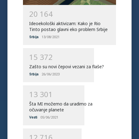
2
0
1
6
4
Ideoekološki aktivizam: Kako je Rio
Tinto postao glavni eko problem Srbije
Srbija
13/08/2021
1
5
3
7
2
Zašto su novi čepovi vezani za flaše?
Srbija
26/06/2023
1
3
3
0
1
Šta MI možemo da uradimo za
očuvanje planete
Vesti
05/06/2021
1
2
7
1
6