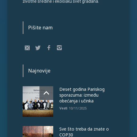
životne sredine i ekološku svet građana.
Pišite nam
Najnovije
Deset godina Pariskog
sporazuma: između
obećanja i učinka
Vesti
10/11/2025
Sve što treba da znate o
COP30