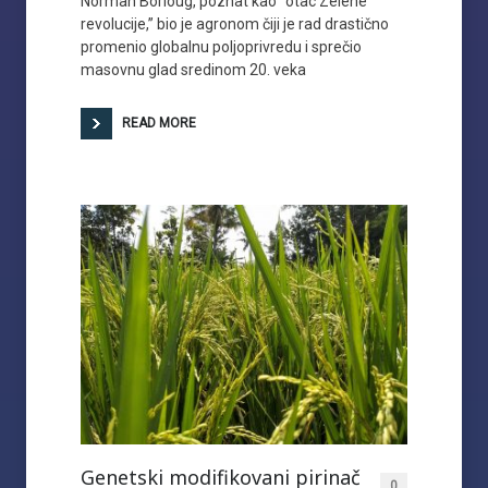
Norman Borloug, poznat kao “otac Zelene
revolucije,” bio je agronom čiji je rad drastično
promenio globalnu poljoprivredu i sprečio
masovnu glad sredinom 20. veka
READ MORE
Genetski modifikovani pirinač
0