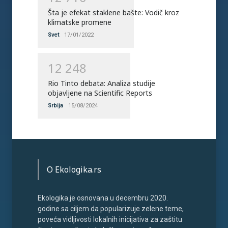
Šta je efekat staklene bašte: Vodič kroz
klimatske promene
Svet
17/01/2022
1
2
2
4
8
Rio Tinto debata: Analiza studije
objavljene na Scientific Reports
Srbija
15/08/2024
O Ekologika.rs
Ekologika je osnovana u decembru 2020.
godine sa ciljem da popularizuje zelene teme,
poveća vidljivosti lokalnih inicijativa za zaštitu