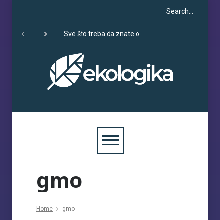
Sve što treba da znate o
Klimatske dezinfo
COP30
porastu uoči COP
gmo
Home
gmo