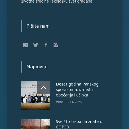
životne sredine i ekološku svet građana.
Pišite nam
Najnovije
Deset godina Pariskog
sporazuma: između
obećanja i učinka
Vesti
10/11/2025
Sve što treba da znate o
COP30