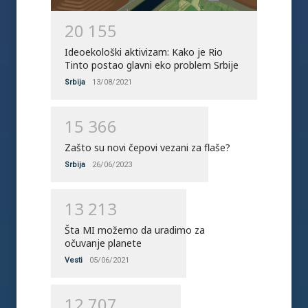
2
0
1
5
5
Ideoekološki aktivizam: Kako je Rio
Tinto postao glavni eko problem Srbije
Srbija
13/08/2021
1
5
3
6
6
Zašto su novi čepovi vezani za flaše?
Srbija
26/06/2023
1
3
2
1
3
Šta MI možemo da uradimo za
očuvanje planete
Vesti
05/06/2021
1
2
7
0
7