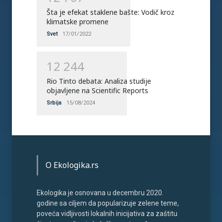
Šta je efekat staklene bašte: Vodič kroz
klimatske promene
Svet
17/01/2022
1
2
2
4
4
Rio Tinto debata: Analiza studije
objavljene na Scientific Reports
Srbija
15/08/2024
O Ekologika.rs
Ekologika je osnovana u decembru 2020.
godine sa ciljem da popularizuje zelene teme,
poveća vidljivosti lokalnih inicijativa za zaštitu