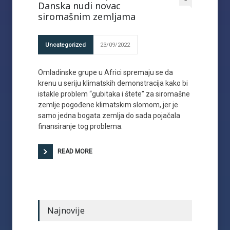
Danska nudi novac
siromašnim zemljama
Uncategorized
23/09/2022
Omladinske grupe u Africi spremaju se da
krenu u seriju klimatskih demonstracija kako bi
istakle problem “gubitaka i štete” za siromašne
zemlje pogođene klimatskim slomom, jer je
samo jedna bogata zemlja do sada pojačala
finansiranje tog problema.
READ MORE
Najnovije