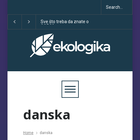
Sve što treba da znate o
Klimatske dezinfo
COP30
porastu uoči COP
danska
Home
danska