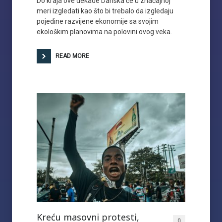
Do kraja ove dekade Danska će u značajnoj
meri izgledati kao što bi trebalo da izgledaju
pojedine razvijene ekonomije sa svojim
ekološkim planovima na polovini ovog veka.
READ MORE
Kreću masovni protesti,
0