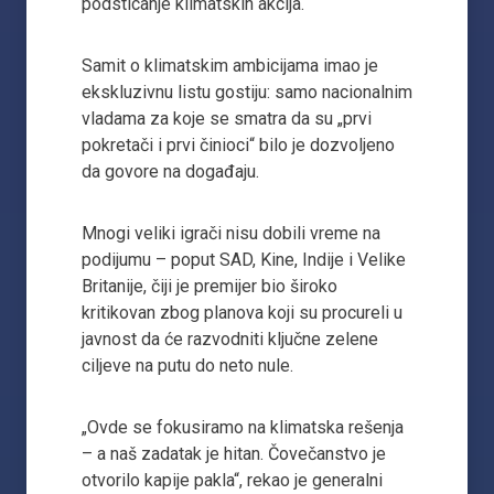
podsticanje klimatskih akcija.
Samit o klimatskim ambicijama imao je
ekskluzivnu listu gostiju: samo nacionalnim
vladama za koje se smatra da su „prvi
pokretači i prvi činioci“ bilo je dozvoljeno
da govore na događaju.
Mnogi veliki igrači nisu dobili vreme na
podijumu – poput SAD, Kine, Indije i Velike
Britanije, čiji je premijer bio široko
kritikovan zbog planova koji su procureli u
javnost da će razvodniti ključne zelene
ciljeve na putu do neto nule.
„Ovde se fokusiramo na klimatska rešenja
– a naš zadatak je hitan. Čovečanstvo je
otvorilo kapije pakla“, rekao je generalni