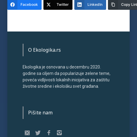
Facebook
Twitter
LinkedIn
Copy Lin
O Ekologika.rs
Ekologika je osnovana u decembru 2020.
godine sa ciljem da popularizuje zelene teme,
poveća vidljivosti lokalnih inicijativa za zaštitu
životne sredine i ekološku svet građana.
Pišite nam