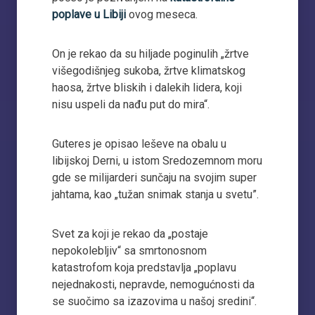
poplave u Libiji
ovog meseca.
On je rekao da su hiljade poginulih „žrtve
višegodišnjeg sukoba, žrtve klimatskog
haosa, žrtve bliskih i dalekih lidera, koji
nisu uspeli da nađu put do mira“.
Guteres je opisao leševe na obalu u
libijskoj Derni, u istom Sredozemnom moru
gde se milijarderi sunčaju na svojim super
jahtama, kao „tužan snimak stanja u svetu”.
Svet za koji je rekao da „postaje
nepokolebljiv“ sa smrtonosnom
katastrofom koja predstavlja „poplavu
nejednakosti, nepravde, nemogućnosti da
se suočimo sa izazovima u našoj sredini“.