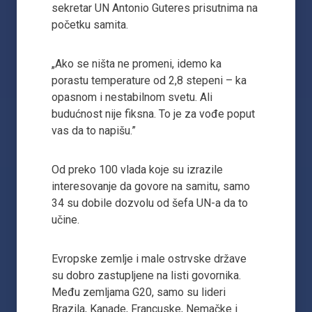
sekretar UN Antonio Guteres prisutnima na
početku samita.
„Ako se ništa ne promeni, idemo ka
porastu temperature od 2,8 stepeni – ka
opasnom i nestabilnom svetu. Ali
budućnost nije fiksna. To je za vođe poput
vas da to napišu.”
Od preko 100 vlada koje su izrazile
interesovanje da govore na samitu, samo
34 su dobile dozvolu od šefa UN-a da to
učine.
Evropske zemlje i male ostrvske države
su dobro zastupljene na listi govornika.
Među zemljama G20, samo su lideri
Brazila, Kanade, Francuske, Nemačke i