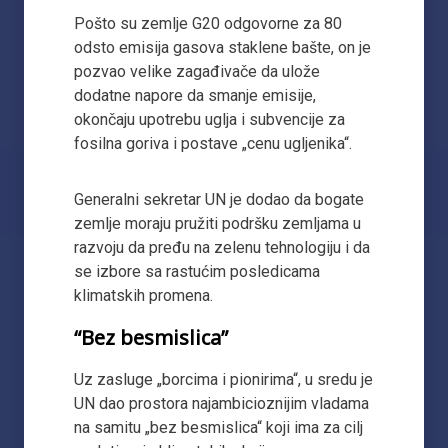
Pošto su zemlje G20 odgovorne za 80
odsto emisija gasova staklene bašte, on je
pozvao velike zagađivače da ulože
dodatne napore da smanje emisije,
okončaju upotrebu uglja i subvencije za
fosilna goriva i postave „cenu ugljenika“.
Generalni sekretar UN je dodao da bogate
zemlje moraju pružiti podršku zemljama u
razvoju da pređu na zelenu tehnologiju i da
se izbore sa rastućim posledicama
klimatskih promena.
“Bez besmislica”
Uz zasluge „borcima i pionirima“, u sredu je
UN dao prostora najambicioznijim vladama
na samitu „bez besmislica“ koji ima za cilj