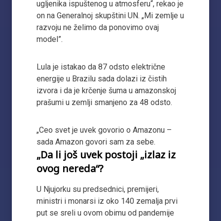
ugljenika ispuštenog u atmosferu“, rekao je
on na Generalnoj skupštini UN. „Mi zemlje u
razvoju ne želimo da ponovimo ovaj
model”.
Lula je istakao da 87 odsto električne
energije u Brazilu sada dolazi iz čistih
izvora i da je krčenje šuma u ​​amazonskoj
prašumi u zemlji smanjeno za 48 odsto.
„Ceo svet je uvek govorio o Amazonu –
sada Amazon govori sam za sebe.
„Da li još uvek postoji „izlaz iz
ovog nereda“?
U Njujorku su predsednici, premijeri,
ministri i monarsi iz oko 140 zemalja prvi
put se sreli u ovom obimu od pandemije