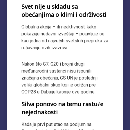
Svet nije u skladu sa
obećanjima o klimi i održivosti
Globalna akcija – ili neaktivnost, kako
pokazuju nedavni izveštaji – pojavljuje se
kao jedna od najvećih svetskih prepreka za
rešavanje ovih izazova.
Nakon što G7, G20 i brojni drugi
međunarodni sastanci nisu ispunili
značajna obećanja, GS UN je poslednji
veliki globalni skup koji je održan pre
COP28 u Dubaiju kasnije ove godine.
Silva ponovo na temu rastuće
nejednakosti
Kada je prvi put stao na podijum na