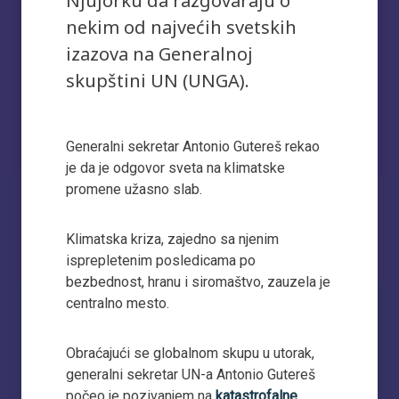
Njujorku da razgovaraju o
nekim od najvećih svetskih
izazova na Generalnoj
skupštini UN (UNGA).
Generalni sekretar Antonio Gutereš rekao
je da je odgovor sveta na klimatske
promene užasno slab.
Klimatska kriza, zajedno sa njenim
isprepletenim posledicama po
bezbednost, hranu i siromaštvo, zauzela je
centralno mesto.
Obraćajući se globalnom skupu u utorak,
generalni sekretar UN-a Antonio Gutereš
počeo je pozivanjem na
katastrofalne