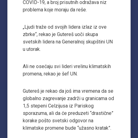
COVID-19, a broj prisutnih odražava niz
problema koje moraju da reše.
„Ljudi traže od svojih lidera izlaz iz ove
zbrke“, rekao je Gutereš uoči skupa
svetskih lidera na Generalnoj skupštini UN
u utorak.
Ali ne osećaju svi lideri vrelinu klimatskih
promena, rekao je šef UN.
Gutereš je rekao da još ima vremena da se
globalno zagrevanje zadrži u granicama od
1,5 stepeni Celzijusa iz Pariskog
sporazuma, ali da će preduzeti “drastične”
korake pošto svetski odgovor na
klimatske promene bude “užasno kratak”.