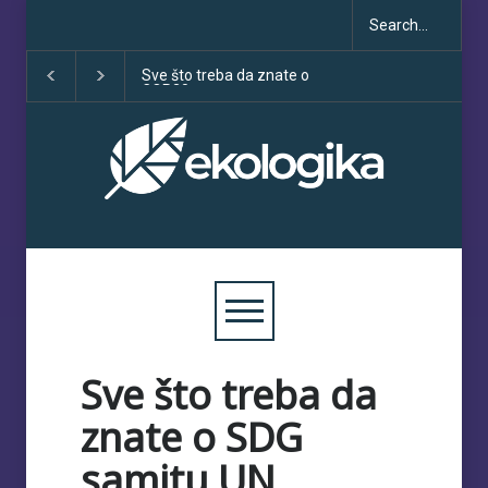
eba da znate o
Klimatske dezinformacije u
Deset godina Pari
porastu uoči COP30
sporazuma: izme
obećanja i učinka
Sve što treba da
znate o SDG
samitu UN