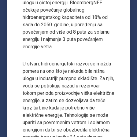
ulogu u čistoj energiji. BloombergNEF
očekuje povećanje globalnog
hidroenergetskog kapaciteta od 18% od
sada do 2050. godine, u poređenju sa
povećanjem od više od 8 puta za solarnu
energiju i najmanje 3 puta povećanjem
energije vetra.
U stvari, hidroenergetski razvoj se možda
pomera na ono što je nekada bila nišna
uloga u industriji: pumpno skladište. Za njih,
voda se potiskuje nazad u rezervoar
tokom perioda proizvodnje viška električne
energije, a zatim se dozvoljava da teče
kroz turbine kada je potrebno više
električne energije. Tehnologija se može
upariti sa povremenim vetrom i solarnom
energijom da bi se obezbedila električna