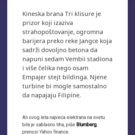
Kineska brana Tri klisure je
prizor koji izaziva
strahopoštovanje, ogromna
barijera preko reke Jangce koja
sadrži dovoljno betona da
napuni sedam Vembii stadiona
i više čelika nego osam
Empajer stejt bildinga. Njene
turbine bi mogle samostalno
da napajaju Filipine.
Ali ovog leta najveća elektrana na svetu
bila je sablasno tiha, piše
Blumberg
,
prenosi Yahoo finance.