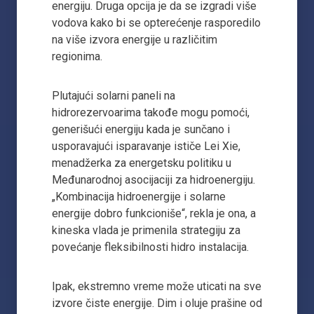
energiju. Druga opcija je da se izgradi više
vodova kako bi se opterećenje rasporedilo
na više izvora energije u različitim
regionima.
Plutajući solarni paneli na
hidrorezervoarima takođe mogu pomoći,
generišući energiju kada je sunčano i
usporavajući isparavanje ističe Lei Xie,
menadžerka za energetsku politiku u
Međunarodnoj asocijaciji za hidroenergiju.
„Kombinacija hidroenergije i solarne
energije dobro funkcioniše“, rekla je ona, a
kineska vlada je primenila strategiju za
povećanje fleksibilnosti hidro instalacija.
Ipak, ekstremno vreme može uticati na sve
izvore čiste energije. Dim i oluje prašine od