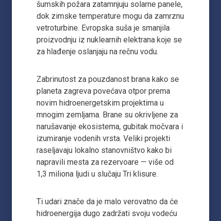
šumskih požara zatamnjuju solarne panele,
dok zimske temperature mogu da zamrznu
vetroturbine. Evropska suša je smanjila
proizvodnju iz nuklearnih elektrana koje se
za hlađenje oslanjaju na rečnu vodu.
Zabrinutost za pouzdanost brana kako se
planeta zagreva povećava otpor prema
novim hidroenergetskim projektima u
mnogim zemljama. Brane su okrivljene za
narušavanje ekosistema, gubitak močvara i
izumiranje vodenih vrsta. Veliki projekti
raseljavaju lokalno stanovništvo kako bi
napravili mesta za rezervoare — više od
1,3 miliona ljudi u slučaju Tri klisure.
Ti udari znače da je malo verovatno da će
hidroenergija dugo zadržati svoju vodeću