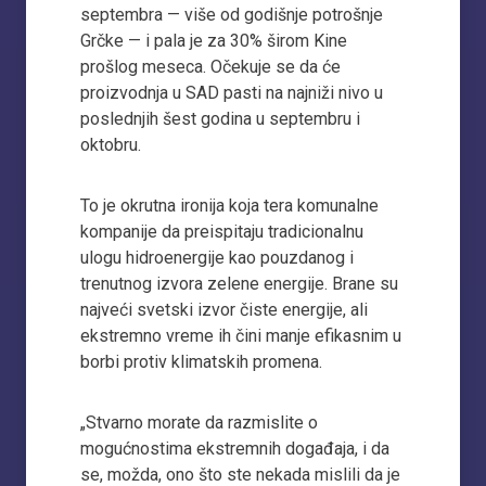
septembra — više od godišnje potrošnje
Grčke — i pala je za 30% širom Kine
prošlog meseca. Očekuje se da će
proizvodnja u SAD pasti na najniži nivo u
poslednjih šest godina u septembru i
oktobru.
To je okrutna ironija koja tera komunalne
kompanije da preispitaju tradicionalnu
ulogu hidroenergije kao pouzdanog i
trenutnog izvora zelene energije. Brane su
najveći svetski izvor čiste energije, ali
ekstremno vreme ih čini manje efikasnim u
borbi protiv klimatskih promena.
„Stvarno morate da razmislite o
mogućnostima ekstremnih događaja, i da
se, možda, ono što ste nekada mislili da je