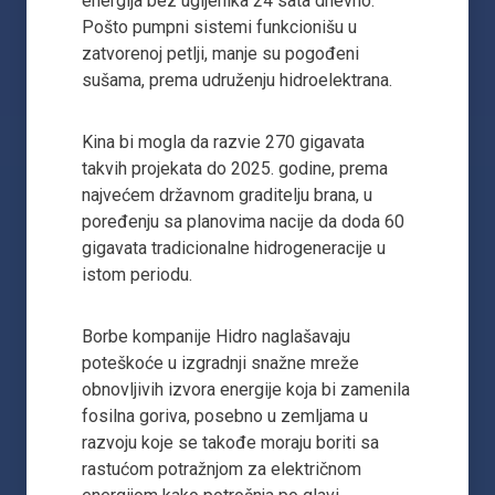
energija bez ugljenika 24 sata dnevno.
Pošto pumpni sistemi funkcionišu u
zatvorenoj petlji, manje su pogođeni
sušama, prema udruženju hidroelektrana.
Kina bi mogla da razvie 270 gigavata
takvih projekata do 2025. godine, prema
najvećem državnom graditelju brana, u
poređenju sa planovima nacije da doda 60
gigavata tradicionalne hidrogeneracije u
istom periodu.
Borbe kompanije Hidro naglašavaju
poteškoće u izgradnji snažne mreže
obnovljivih izvora energije koja bi zamenila
fosilna goriva, posebno u zemljama u
razvoju koje se takođe moraju boriti sa
rastućom potražnjom za električnom