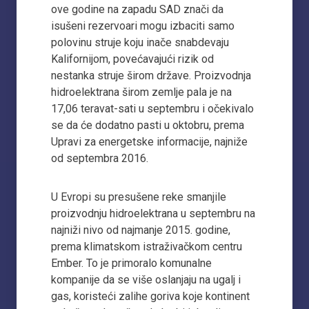
ove godine na zapadu SAD znači da
isušeni rezervoari mogu izbaciti samo
polovinu struje koju inače snabdevaju
Kalifornijom, povećavajući rizik od
nestanka struje širom države. Proizvodnja
hidroelektrana širom zemlje pala je na
17,06 teravat-sati u septembru i očekivalo
se da će dodatno pasti u oktobru, prema
Upravi za energetske informacije, najniže
od septembra 2016.
U Evropi su presušene reke smanjile
proizvodnju hidroelektrana u septembru na
najniži nivo od najmanje 2015. godine,
prema klimatskom istraživačkom centru
Ember. To je primoralo komunalne
kompanije da se više oslanjaju na ugalj i
gas, koristeći zalihe goriva koje kontinent