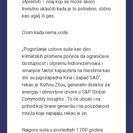
otpremiti – onaj koji se može skoro
trenutno uključiti kada je to potrebno, slično
kao ugalj ili gas.
Osim kada nema vode.
„Pogoršanje uslova suše kao deo
klimatskih promena počeće da ograničava
dostupnost i otpremu hidrorezervoara i
smanjiće faktor kapaciteta na mestima kao
što su jugozapadna Kina i zapad SAD“,
rekao je Xizhou Zhou, generalni direktor za
energiju i obnovljive izvore u S&P Global
Commodity Insights . To će uticati i na
prihod koji brane generišu i na pouzdanost
mreža koje napajaju, rekao je on.
Najgora suša u poslednjih 1.200 godina