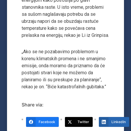
energijom kako potrošnja po glavi
stanovnika raste. U isto vreme, problemi
sa sušom naglašavaju potrebu da se
ubrzaju napori da se obuzdaju rastuće
temperature kako se povećava cena
prelaska na energiju, rekao je Li iz Grinpisa.
„Ako se ne pozabavimo problemom u
korenu klimatskih promena i ne smanjimo
emisije, onda moramo da priznamo da će
postojati stvari koje ne možemo da
planiramo ili su preskupe za planiranje“,
rekao je on. “Biće katastrofalnih gubitaka.”
Share via:
Facebook
Twitter
LinkedIn