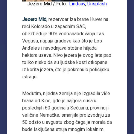
Jezero Mid / Foto:
Lindsay
,
Unsplash
Jezero Mid
, rezervoar iza brane Huver na
reci Kolorado u zapadnim SAD,
obezbeđuje 90% vodosnabdevanja Las
Vegasa, napaja gradove kao što je Los
Anđeles i navodnjava stotine hiljada
hektara useva. Nivo jezera je ovog leta pao
toliko nisko da su ljudske kosti otkopane
iz korita jezera, što je pokrenulo policijsku
istragu.
Međutim, nijedna zemlja nije izgradila više
brana od Kine, gde je najgora suša u
poslednjih 60 godina u Sečuanu, provinciji
veličine Nemačke, smanjila proizvodnju za
50 odsto u avgustu zbog čega je morala da
bude isključena struja mnogim lokalnim