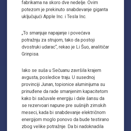
fabrikama na skoro dve nedelje. Ovim
potezom je prekinuto snabdevanje giganta
uključujući Apple Inc. i Tesla Inc.
„To smanjuje napajanje i povećava
potražnju za strujom, tako da postoji
dvostruki udarac“, rekao je Li Šuo, analitičar
Grinpisa.
Iako se suša u Sečuanu završila krajem
avgusta, posledice traju. U susednoj
provinciji Junan, topionice aluminijuma su
prinuđene da rade smanjenim kapacitetom
kako bi sačuvale energiju i dale šansu da
se rezervoari napune pre sušnijih zimskih
meseci, kada bi snabdevanje električnom
energijom moglo ponovo da bude testirano
zbog velike potražnje. Da bi nadoknadila