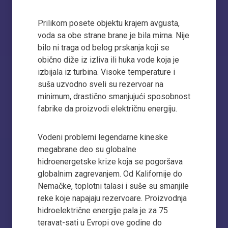
Prilikom posete objektu krajem avgusta,
voda sa obe strane brane je bila mirna. Nije
bilo ni traga od belog prskanja koji se
obično diže iz izliva ili huka vode koja je
izbijala iz turbina. Visoke temperature i
suša uzvodno sveli su rezervoar na
minimum, drastično smanjujući sposobnost
fabrike da proizvodi električnu energiju.
Vodeni problemi legendarne kineske
megabrane deo su globalne
hidroenergetske krize koja se pogoršava
globalnim zagrevanjem. Od Kalifornije do
Nemačke, toplotni talasi i suše su smanjile
reke koje napajaju rezervoare. Proizvodnja
hidroelektrične energije pala je za 75
teravat-sati u Evropi ove godine do