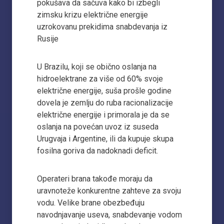
pokušava da sačuva kako bi izbegli
zimsku krizu električne energije
uzrokovanu prekidima snabdevanja iz
Rusije
U Brazilu, koji se obično oslanja na
hidroelektrane za više od 60% svoje
električne energije, suša prošle godine
dovela je zemlju do ruba racionalizacije
električne energije i primorala je da se
oslanja na povećan uvoz iz suseda
Urugvaja i Argentine, ili da kupuje skupa
fosilna goriva da nadoknadi deficit.
Operateri brana takođe moraju da
uravnoteže konkurentne zahteve za svoju
vodu. Velike brane obezbeđuju
navodnjavanje useva, snabdevanje vodom