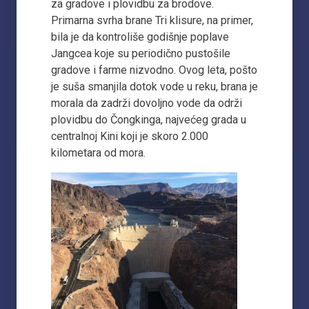
za gradove i plovidbu za brodove.
Primarna svrha brane Tri klisure, na primer,
bila je da kontroliše godišnje poplave
Jangcea koje su periodično pustošile
gradove i farme nizvodno. Ovog leta, pošto
je suša smanjila dotok vode u reku, brana je
morala da zadrži dovoljno vode da održi
plovidbu do Čongkinga, najvećeg grada u
centralnoj Kini koji je skoro 2.000
kilometara od mora.