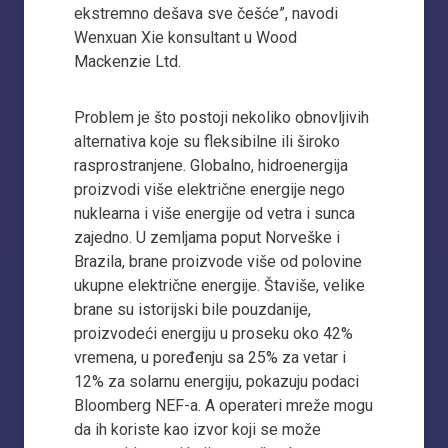
ekstremno dešava sve češće”, navodi
Wenxuan Xie konsultant u Wood
Mackenzie Ltd.
Problem je što postoji nekoliko obnovljivih
alternativa koje su fleksibilne ili široko
rasprostranjene. Globalno, hidroenergija
proizvodi više električne energije nego
nuklearna i više energije od vetra i sunca
zajedno. U zemljama poput Norveške i
Brazila, brane proizvode više od polovine
ukupne električne energije. Štaviše, velike
brane su istorijski bile pouzdanije,
proizvodeći energiju u proseku oko 42%
vremena, u poređenju sa 25% za vetar i
12% za solarnu energiju, pokazuju podaci
Bloomberg NEF-a. A operateri mreže mogu
da ih koriste kao izvor koji se može