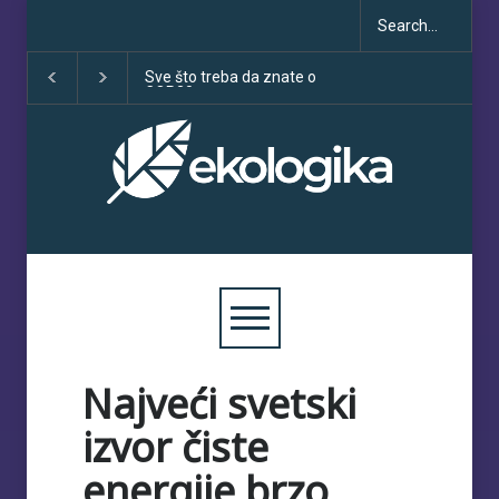
Klimatske dezinformacije u
Deset godina Pari
porastu uoči COP30
sporazuma: izme
obećanja i učinka
Najveći svetski
izvor čiste
energije brzo