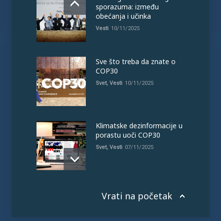
sporazuma: između
obećanja i učinka
Vesti
10/11/2025
Sve što treba da znate o
COP30
Svet
,
Vesti
10/11/2025
Klimatske dezinformacije u
porastu uoči COP30
Svet
,
Vesti
07/11/2025
Vrati na početak