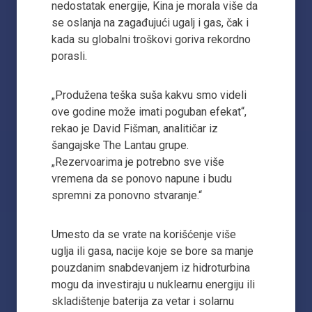
nedostatak energije, Kina je morala više da
se oslanja na zagađujući ugalj i gas, čak i
kada su globalni troškovi goriva rekordno
porasli.
„Produžena teška suša kakvu smo videli
ove godine može imati poguban efekat“,
rekao je David Fišman, analitičar iz
šangajske The Lantau grupe.
„Rezervoarima je potrebno sve više
vremena da se ponovo napune i budu
spremni za ponovno stvaranje.“
Umesto da se vrate na korišćenje više
uglja ili gasa, nacije koje se bore sa manje
pouzdanim snabdevanjem iz hidroturbina
mogu da investiraju u nuklearnu energiju ili
skladištenje baterija za vetar i solarnu