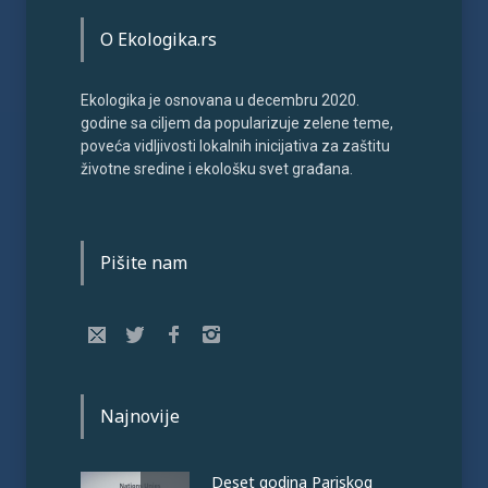
O Ekologika.rs
Ekologika je osnovana u decembru 2020.
godine sa ciljem da popularizuje zelene teme,
poveća vidljivosti lokalnih inicijativa za zaštitu
životne sredine i ekološku svet građana.
Pišite nam
Najnovije
Deset godina Pariskog