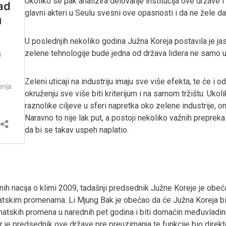
Ukoliko se pak analizira delovanje institucija ove države i 
glavni akteri u Seulu svesni ove opasnosti i da ne žele da
U poslednjih nekoliko godina Južna Koreja postavila je jasn
zelene tehnologije bude jedna od država lidera ne samo u 
Zeleni uticaji na industriju imaju sve više efekta, te će 
okruženju sve više biti kriterijum i na samom tržištu. Uko
raznolike ciljeve u sferi napretka oko zelene industrije, on
Naravno to nije lak put, a postoji nekoliko važnih prepre
da bi se takav uspeh naplatio.
ih nacija o klimi 2009, tadašnji predsednik Južne Koreje je obeć
atskim promenama. Li Mjung Bak je obećao da će Južna Koreja biti 
tskih promena u narednih pet godina i biti domaćin međuvladine i
jer je predsednik ove države pre preuzimanja te funkcije bio dire