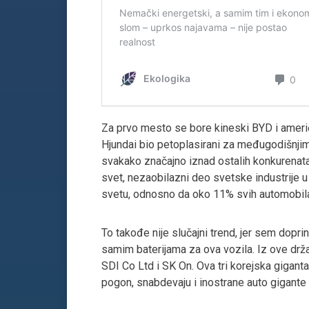
Za prvo mesto se bore kineski BYD i američ
Hjundai bio petoplasirani za međugodišnjim 
svakako značajno iznad ostalih konkurenata
svet, nezaobilazni deo svetske industrije u 
svetu, odnosno da oko 11% svih automobila 
To takođe nije slučajni trend, jer sem dopri
samim baterijama za ova vozila. Iz ove drža
SDI Co Ltd i SK On. Ova tri korejska giganta
pogon, snabdevaju i inostrane auto gigante 