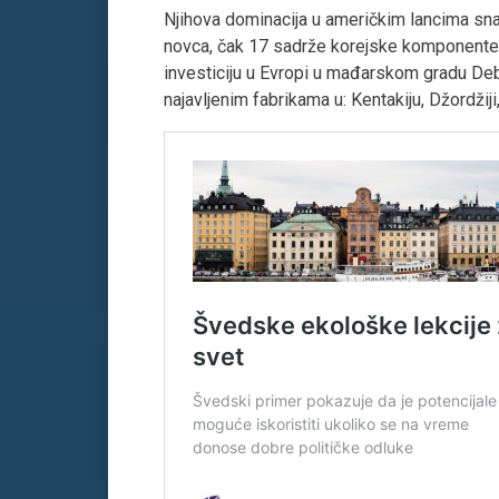
Njihova dominacija u američkim lancima snab
novca, čak 17 sadrže korejske komponente ne
investiciju u Evropi u mađarskom gradu Debr
najavljenim fabrikama u: Kentakiju, Džordžiji,