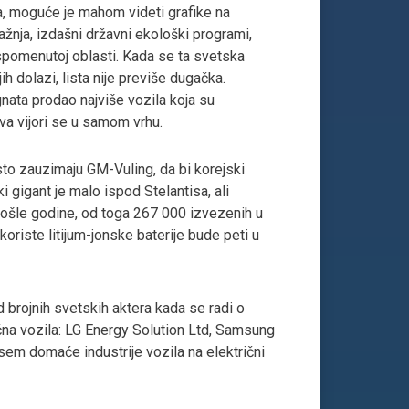
a, moguće je mahom videti grafike na
ažnja, izdašni državni ekološki programi,
 spomenutoj oblasti. Kada se ta svetska
ih dolazi, lista nije previše dugačka.
gnata prodao najviše vozila koja su
ava vijori se u samom vrhu.
to zauzimaju GM-Vuling, da bi korejski
 gigant je malo ispod Stelantisa, ali
prošle godine, od toga 267 000 izvezenih u
koriste litijum-jonske baterije bude peti u
d brojnih svetskih aktera kada se radi o
ična vozila: LG Energy Solution Ltd, Samsung
 sem domaće industrije vozila na električni