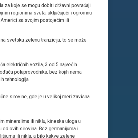
a za koje se mogu dobiti državni povraćaji
jnim regionima sveta, uključujući i ogromnu
 Americi sa svojim postojećim ili
 na svetsku zelenu tranziciju, to se može
a električnih vozila, 3 od 5 najvećih
zvođača poluprovodnika, bez kojih nema
vih tehnologija.
ne sirovine, gde je u velikoj meri zavisna
nim mineralima ili niklu, kineska uloga u
u od ovih sirovina. Bez germanijuma i
tijuma ili nikla, a bilo kakve zelene