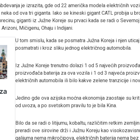
devanja je izrazita, gde od 22 američka modela električnih vozil
ka od ova tri giganta. Iako se kineski gigant CATL probija u bro
ecinu, giganti iz Južne Koreje su prvaci kada se radi o Severnoj
 Arizoni, Mičigenu, Ohaju i Indijani.
U tom smislu, kada se posmatra Južna Koreja i njen uticaj
posmatrati i kroz sliku jednog električnog automobila.
Iz Južne Koreje trenutno dolazi 1 od 5 najvećih proizvođač
proizvođača baterija za ova vozila i 1 od 3 najveća proi
električnih automobila ili bilo kakve zelene tranzicije i no
Jedino gde ova azijska moćna ekonomija zaostaje su kritič
od uvoza, a po svetskom pravilu to je bila Kina.
Bilo da se radi o litijumu, kobaltu, različitim retkim zemlji
preradi ove sirovine drži i Južnu Koreju kao visokozavisn
galijuma nema mikročipova, električnih baterija nema bez li