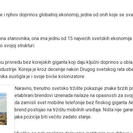
e i njihov doprinos globalnoj ekonomiji, jedna od onih koje se sva
iona stanovnika, ona ima jednu od 15 najvećih svetskih ekonomi
 svojoj strukturi.
sku privredu bez korejskih giganta koji daju ključni doprinos u ob
 industrije. Koreja je kroz decenije nakon Drugog svetskog rata o
ka sustigla je i svoje bivše kolonizatore.
Naravno, trenutno svetsko tržište pokazuje znake brzih pr
etablirani brendovi iznenada nailaze na opasnosti za svo
da zamisli svet mobilne telefonije bez finskog giganta
N
brend postojao na tržištu mobilnih uređaja. Ništa nije garan
jaka pozicija biti večito zadato stanje.