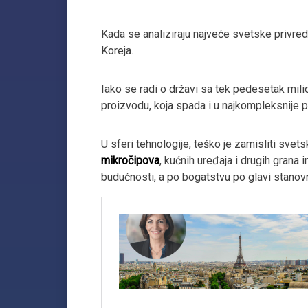
Kada se analiziraju najveće svetske privred
Koreja.
Iako se radi o državi sa tek pedesetak mil
proizvodu, koja spada i u najkompleksnije po
U sferi tehnologije, teško je zamisliti svet
mikročipova
, kućnih uređaja i drugih grana
budućnosti, a po bogatstvu po glavi stanovni