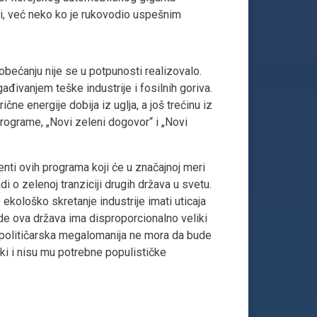
ti, već neko ko je rukovodio uspešnim
ećanju nije se u potpunosti realizovalo.
ivanjem teške industrije i fosilnih goriva.
ne energije dobija iz uglja, a još trećinu iz
rograme, „Novi zeleni dogovor“ i „Novi
nti ovih programa koji će u značajnoj meri
i o zelenoj tranziciji drugih država u svetu.
o ekološko skretanje industrije imati uticaja
gde ova država ima disproporcionalno veliki
 političarska megalomanija ne mora da bude
rski i nisu mu potrebne populističke