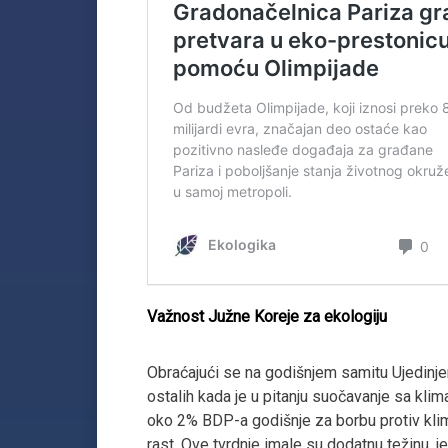
Važnost Južne Koreje za ekologiju
Obraćajući se na godišnjem samitu Ujedinjen
ostalih kada je u pitanju suočavanje sa klim
oko 2% BDP-a godišnje za borbu protiv klima
rast. Ove tvrdnje imale su dodatnu težinu, 