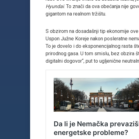
Hyundai
. To znači da ova obećanja nije go
gigantom na realnom tržištu.
S obzirom na dosadašnji tip ekonomije ove 
Uspon Južne Koreje nakon posleratne nemašt
To je dovelo i do eksponencijalnog rasta šte
prirodnog gasa. U tom smislu, bez obzira š
digitalni dogovor“, put to ugljenične neutral