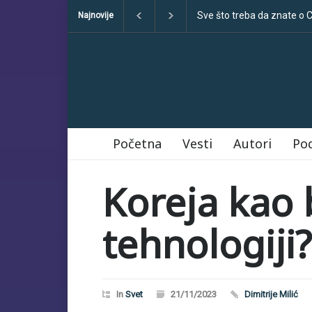
Klimatske dezinformacije
Najnovije
Početna
Vesti
Autori
Po
Koreja kao 
tehnologiji?
In
Svet
21/11/2023
Dimitrije Milić