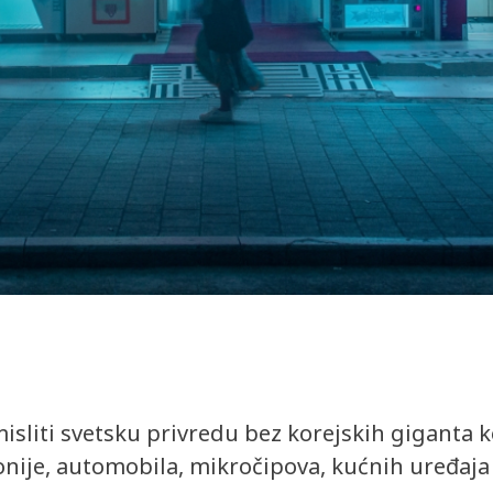
misliti svetsku privredu bez korejskih giganta k
nije, automobila, mikročipova, kućnih uređaja 