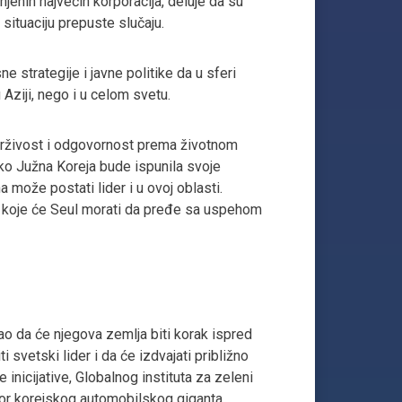
njenih najvećih korporacija, deluje da su
 situaciju prepuste slučaju.
e strategije i javne politike da u sferi
Aziji, nego i u celom svetu.
i održivost i odgovornost prema životnom
liko Južna Koreja bude ispunila svoje
a može postati lider i u ovoj oblasti.
ka koje će Seul morati da pređe sa uspehom
ao da će njegova zemlja biti korak ispred
svetski lider i da će izdvajati približno
nicijative, Globalnog instituta za zeleni
ktor korejskog automobilskog giganta