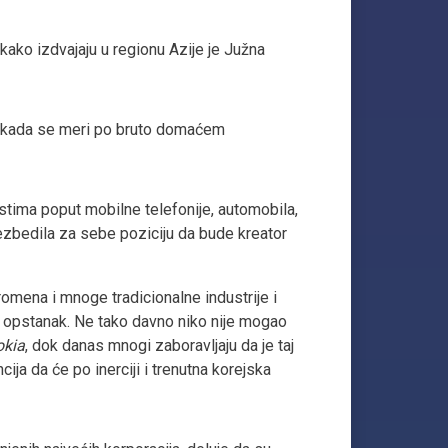
kako izdvajaju u regionu Azije je Južna
ja kada se meri po bruto domaćem
lastima poput mobilne telefonije, automobila,
bezbedila za sebe poziciju da bude kreator
omena i mnoge tradicionalne industrije i
j opstanak. Ne tako davno niko nije mogao
okia
, dok danas mnogi zaboravljaju da je taj
cija da će po inerciji i trenutna korejska