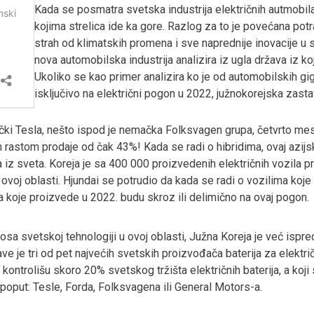
Kada se posmatra svetska industrija električnih autmobil
kojima strelica ide ka gore. Razlog za to je povećana potr
strah od klimatskih promena i sve naprednije inovacije u
nova automobilska industrija analizira iz ugla država iz koj
Ukoliko se kao primer analizira ko je od automobilskih gi
isključivo na električni pogon u 2022, južnokorejska zast
ki Tesla, nešto ispod je nemačka Folksvagen grupa, četvrto mes
rastom prodaje od čak 43%! Kada se radi o hibridima, ovaj azijski
 iz sveta. Koreja je sa 400 000 proizvedenih električnih vozila 
ovoj oblasti. Hjundai se potrudio da kada se radi o vozilima koje 
koje proizvede u 2022. budu skroz ili delimično na ovaj pogon.
nosa svetskoj tehnologiji u ovoj oblasti, Južna Koreja je već ispre
ve je tri od pet najvećih svetskih proizvođača baterija za elektr
 kontrolišu skoro 20% svetskog tržišta električnih baterija, a koji
poput: Tesle, Forda, Folksvagena ili General Motors-a.