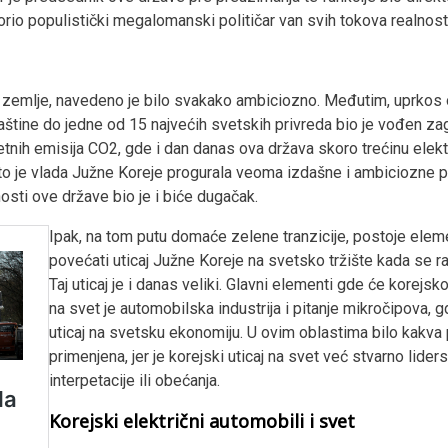
vorio populistički megalomanski političar van svih tokova realnos
zemlje, navedeno je bilo svakako ambiciozno. Međutim, uprkos ob
ine do jedne od 15 najvećih svetskih privreda bio je vođen zagađ
tnih emisija CO2, gde i dan danas ova država skoro trećinu električ
to je vlada Južne Koreje progurala veoma izdašne i ambiciozne p
nosti ove države bio je i biće dugačak.
Ipak, na tom putu domaće zelene tranzicije, postoje eleme
povećati uticaj Južne Koreje na svetsko tržište kada se rad
Taj uticaj je i danas veliki. Glavni elementi gde će korejsk
na svet je automobilska industrija i pitanje mikročipova, 
uticaj na svetsku ekonomiju. U ovim oblastima bilo kakva
primenjena, jer je korejski uticaj na svet već stvarno lide
interpetacije ili obećanja.
Korejski električni automobili i svet