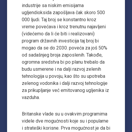
industrije sa niskim emisijama
ugljendioksida zapošljava čak skoro 500
000 ljudi. Taj broj se konstantno kroz
vreme povećava i kroz trenutnu najavljeni
(videćemo da li će biti i realizovani)
program državnih investicija taj broj bi
mogao da se do 2030. poveća za još 50%
od sadašnjeg broja zaposlenih. Takođe,
ogromna sredstva bi po planu trebalo da
budu usmerene i na dalji razvoj zelenih
tehnologija u povoju, kao što su upotreba
zelenog vodonika i dalji razvoj tehnologije
za prikupljanje već emitovanog ugljenika iz
vazduha.
Britanske vlade su u ovakvim programima
videle dve mogućnosti koje su i popularne
i strateški korisne. Prva mogućnost je da bi