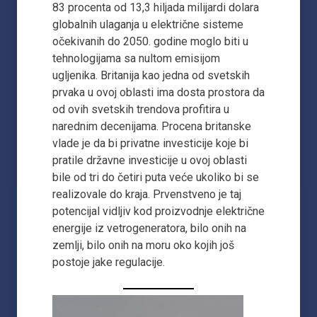
83 procenta od 13,3 hiljada milijardi dolara
globalnih ulaganja u električne sisteme
očekivanih do 2050. godine moglo biti u
tehnologijama sa nultom emisijom
ugljenika. Britanija kao jedna od svetskih
prvaka u ovoj oblasti ima dosta prostora da
od ovih svetskih trendova profitira u
narednim decenijama. Procena britanske
vlade je da bi privatne investicije koje bi
pratile državne investicije u ovoj oblasti
bile od tri do četiri puta veće ukoliko bi se
realizovale do kraja. Prvenstveno je taj
potencijal vidljiv kod proizvodnje električne
energije iz vetrogeneratora, bilo onih na
zemlji, bilo onih na moru oko kojih još
postoje jake regulacije.