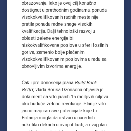
obrazovanje. Iako je ovaj cilj konačno
dostignut u prethodnim godinama, ponuda
visokokvalifikovanih radnih mesta nije
pratila ponudu radne snage visokih
kvalifikacija. Dalji tehnološki razvoj u
oblasti zelene energije bi
niskokvalifikovane poslove u sferi fosilnih
goriva, zamenio bolje plaćenim
visokokvalifikovanim poslovima u radu sa
obnovljivim izvorima energije.
Čak i pre donošenja plana
Build Back
Bette
r, vlada Borisa Džonsona objavila je
dokument sa vrlo jasnih 15 merljivih ciljeva
oko buduće zelene revolucije. Plan je vrlo
jasno mapirao sve potencijale koje bi
Britanija mogla da ostvari u narednih
nekoliko dekada u ovoj oblasti, a ovaj plan