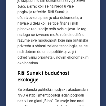
je uključen i u širi dokument razvoja
Build
Back Better,
koji se na njega u više
poglavlja referiše. Riši Sunak je
učestvovao u pisanju oba dokumenta, a
najviše u delu koji se tiče finansijskih
planova realizacije svih ovih ciljeva. Iz tog
razloga se izvesno može reći da odlično
razume sve mogućnosti koje ima britanska
privreda u oblasti zelene tehnologije, te se
radi dobrim delom o političkoj volji i
određivanju prioriteta u novim ekonomskim
okolnostima.
Riši Sunak i budućnost
ekologije
Za britanski politički, medijski, akademski i
NVO establišment postoji jedan pogrdan
naziv i on glasi „Blob“. On svoje ime nosi