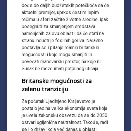
dođe do daljih budžetskih poteškoća da će
aktuelni premijer, uprkos čestim lepim
rečima u sferi zaštite životne sredine, ipak
posegnuti za smanjenjem sredstava
namenjenih za ovu oblast i da će stati na
stranu industrije fosilnih goriva. Naravno
postavlja se i pitanje realnih britanskih
mogućnosti i koje mogu smanjiti ili
povećati manevarski prostor, na koje ni
Sunak ne može imati potpunog uticaja.
Britanske mogućnosti za
zelenu tranziciju
Za početak Ujedinjeno Kraljevstvo je
postalo jedina velika ekonomija sveta koja
je uvela zakonsku obavezu da se do 2050.
ostvari ugljenična neutralnost. Takođe, radi
se i o državi koja već danas u oblasti