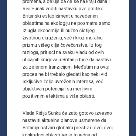
promena, a deluje da će se na kraju dana i
Riši Sunak voditi nastavku ove politike.
Britanski establišment u navedenim
oblastima na ekologiju ne posmatra samo
iz ugla ekonomije ili nužno čistijeg
životnog okruženja, već i kroz moralnu
prizmu višeg cilja čovečanstva. Iz tog
razloga, pritisci na svaku vladu od ovih
uticajnih krugova u Britaniji biće da nastavi
za zelenom tranzicijom. Međutim na ovaj
proces ne bi trebalo gledati kao neki vid
isključive želje uvreženih interesa, već
objektivan potencijal sa merljivim
pozitivnim efektima u više oblasti.
Vlada Rišija Sunka će zato gotovo izvesno
nastaviti aktuelne planove usmerene da
Britanija ostvari globalni prestiž u ovoj ovoj
konkretnoj oblasti, jer je to jedna od