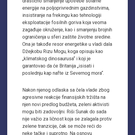
drastično smanjenje upotrebe solarne
energije na poljoprivrednim gazdinstvima,
insistiranje na frekingu kao tehnologiji
eksploatacije fosilnih goriva koja veoma
zagađuje okruženje, kao i smanjenju brojnih
ograničenja u sferi zaštite životne sredine.
Ona je takođe resor energetike u vladi dala
Džejkobu Rizu Mogu, koga opisuju kao
„klimatskog dinosaurusa“ i koji je
garantovao da će Britanija „isisati i
poslednju kap nafte iz Severnog mora“.
Nakon njenog odlaska sa čela vlade zbog
agresivne reakcije finansijskih tržišta na
njen novi predlog budžeta, zeleni aktivisti
mogu biti zadovoljni. Riši Sunak do sada
nije važio za ličnost koja se zalagala protiv
zelene tranzicije, čak se može reći do
neke tačke i suprotno. Na osnovu