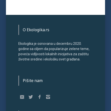
O Ekologika.rs
Ekologika je osnovana u decembru 2020.
godine sa ciljem da popularizuje zelene teme,
poveća vidljivosti lokalnih inicijativa za zaštitu
životne sredine i ekološku svet građana.
Pišite nam