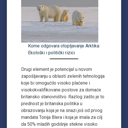
Kome odgovara otopljavanje Arktika:
Ekološki i politički rizici
Drugi element je potencijal u novom
zapošljavanju u oblasti zelenih tehnologija
koje bi omogućilo visoko plaćene i
visokokvalifikovane poslove za domaće
britansko stanovništvo. Razlog zašto je to
prednost je britanska politika u
obrazovanju koja je na snazi još od prvog
mandata Tonija Blera i koja je imala za cilj
da 50% mladih godišnje stekne visoko