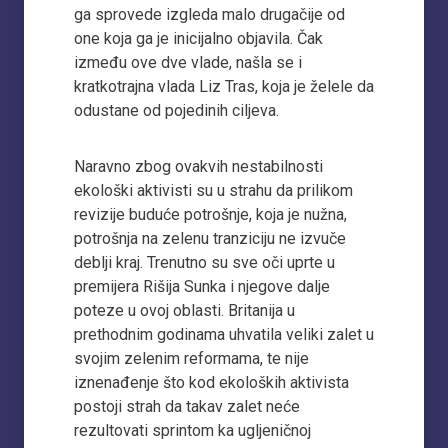
ga sprovede izgleda malo drugačije od
one koja ga je inicijalno objavila. Čak
između ove dve vlade, našla se i
kratkotrajna vlada Liz Tras, koja je želele da
odustane od pojedinih ciljeva.
Naravno zbog ovakvih nestabilnosti
ekološki aktivisti su u strahu da prilikom
revizije buduće potrošnje, koja je nužna,
potrošnja na zelenu tranziciju ne izvuče
deblji kraj. Trenutno su sve oči uprte u
premijera Rišija Sunka i njegove dalje
poteze u ovoj oblasti. Britanija u
prethodnim godinama uhvatila veliki zalet u
svojim zelenim reformama, te nije
iznenađenje što kod ekoloških aktivista
postoji strah da takav zalet neće
rezultovati sprintom ka ugljeničnoj