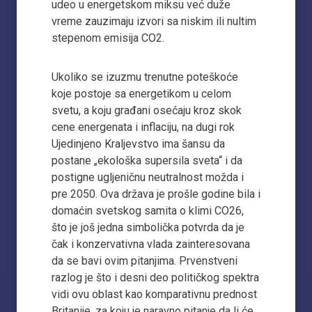
udeo u energetskom miksu već duže
vreme zauzimaju izvori sa niskim ili nultim
stepenom emisija CO2.
Ukoliko se izuzmu trenutne poteškoće
koje postoje sa energetikom u celom
svetu, a koju građani osećaju kroz skok
cene energenata i inflaciju, na dugi rok
Ujedinjeno Kraljevstvo ima šansu da
postane „ekološka supersila sveta“ i da
postigne ugljeničnu neutralnost možda i
pre 2050. Ova država je prošle godine bila i
domaćin svetskog samita o klimi CO26,
što je još jedna simbolička potvrda da je
čak i konzervativna vlada zainteresovana
da se bavi ovim pitanjima. Prvenstveni
razlog je što i desni deo političkog spektra
vidi ovu oblast kao komparativnu prednost
Britanije, za koju je naravno pitanje da li će