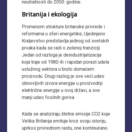
neutralnosti do 2050. godine.
Britanija i ekologija
Promenom strukture britanske privrede i
reformama u sferi energetike, Ujedinjeno
Kraljevstvo predstavlja jednog od svetskih
prvaka kada se radi o zelenoj tranziciji.
Jedan od razloga je deindustrijalizacija
koja traje od 1980-ih i rapidan porast udela
uslužnog sektora u bruto domaćem
proizvodu. Drugi razlog je sve veći udeo
obnovljivih izvora energije u proizvodnji
električne energije u ovoj državi, a sve
manji udeo fosilnih goriva.
Kada se analiziraju štetne emisije CO2 koje
Velika Britanija emituje kroz svoju istoriju,
uprkos privrednom rastu, one kontinuirano