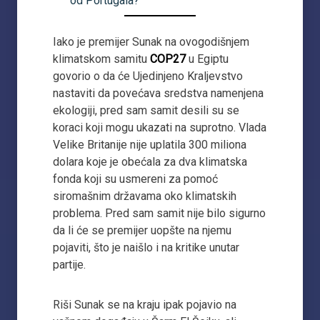
od Portugala?
Iako je premijer Sunak na ovogodišnjem
klimatskom samitu
COP27
u Egiptu
govorio o da će Ujedinjeno Kraljevstvo
nastaviti da povećava sredstva namenjena
ekologiji, pred sam samit desili su se
koraci koji mogu ukazati na suprotno. Vlada
Velike Britanije nije uplatila 300 miliona
dolara koje je obećala za dva klimatska
fonda koji su usmereni za pomoć
siromašnim državama oko klimatskih
problema. Pred sam samit nije bilo sigurno
da li će se premijer uopšte na njemu
pojaviti, što je naišlo i na kritike unutar
partije.
Riši Sunak se na kraju ipak pojavio na