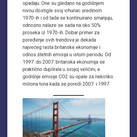
opadaju. One su gledano na godišnjem
nivou dostigle svoj vrhunac sredinom
1970-ih i od tada se kontinuirano smanjuju,
odnosno nalaze se sada na oko 50%
proseka iz 1970-ih. Dobar primer za
poređenje ovih trendova je dekada
najvećeg rasta britanske ekonomije i
odnos štetnih emisija u istom periodu. Od
1997. do 2007. britanska ekonomija se
praktično duplirala u svojoj veličini, a
godišnje emisije CO2 su opale za nekoliko
miliona tona kada se poredi 2007. i 1997.