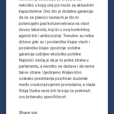
nekoliko u kojoj ona još može sa aktuelnim
kapacitetima. Ono što je dodatna garancija
da će se planovi nastaviti je što bi
potencijalni pad konzervativaca na vlast
doveo laburiste, koji bi u ovoj konkretnoj
agendi bili i ambiciozniji. Trenutno su retke
države gde su i poslaničke klupe vlasti i
poslaničke klupe opozicije solidna
garancija ozbiljne ekološke politike.
Najčešći slučaj je da je to jedna strana u
parlamentu, a neretko se dešava i da nema
takve strane. Ujedinjeno Kraljevstvo
svakako predstavlja pozitivan izuzetak
među visokorazvijenim privredama, a vlada
Rišija Sunka neće biti ta koja će prekinuti
ovu britansku specifičnost.
Share via: