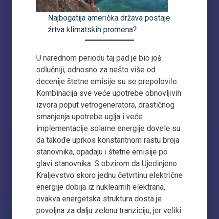
Najbogatija američka država postaje
žrtva klimatskih promena?
U narednom periodu taj pad je bio još
odlučniji, odnosno za nešto više od
decenije štetne emisije su se prepolovile.
Kombinacija sve veće upotrebe obnovljivih
izvora poput vetrogeneratora, drastičnog
smanjenja upotrebe uglja i veće
implementacije solarne energije dovele su
da takođe uprkos konstantnom rastu broja
stanovnika, opadaju i štetne emisije po
glavi stanovnika. S obzirom da Ujedinjeno
Kraljevstvo skoro jednu četvrtinu električne
energije dobija iz nuklearnih elektrana,
ovakva energetska struktura dosta je
povoljna za dalju zelenu tranziciju, jer veliki