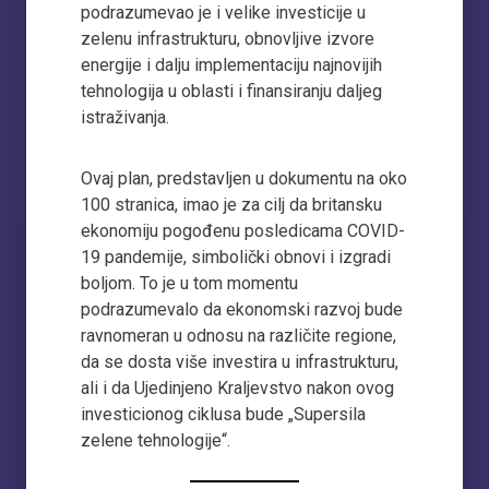
podrazumevao je i velike investicije u
zelenu infrastrukturu, obnovljive izvore
energije i dalju implementaciju najnovijih
tehnologija u oblasti i finansiranju daljeg
istraživanja.
Ovaj plan, predstavljen u dokumentu na oko
100 stranica, imao je za cilj da britansku
ekonomiju pogođenu posledicama COVID-
19 pandemije, simbolički obnovi i izgradi
boljom. To je u tom momentu
podrazumevalo da ekonomski razvoj bude
ravnomeran u odnosu na različite regione,
da se dosta više investira u infrastrukturu,
ali i da Ujedinjeno Kraljevstvo nakon ovog
investicionog ciklusa bude „Supersila
zelene tehnologije“.