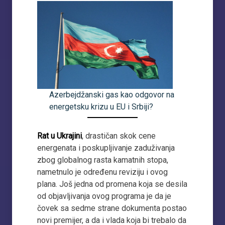
Azerbejdžanski gas kao odgovor na
energetsku krizu u EU i Srbiji?
Rat u Ukrajini
, drastičan skok cene
energenata i poskupljivanje zaduživanja
zbog globalnog rasta kamatnih stopa,
nametnulo je određenu reviziju i ovog
plana. Još jedna od promena koja se desila
od objavljivanja ovog programa je da je
čovek sa sedme strane dokumenta postao
novi premijer, a da i vlada koja bi trebalo da