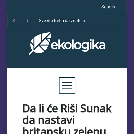
Klimatske dezinformacije u
Deset godina Pari
porastu uoči COP30
sporazuma: izme
obećanja i učinka
Da li će Riši Sunak
da nastavi
britansku zelenu