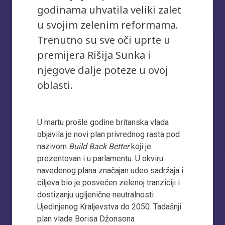
godinama uhvatila veliki zalet
u svojim zelenim reformama.
Trenutno su sve oči uprte u
premijera Rišija Sunka i
njegove dalje poteze u ovoj
oblasti.
U martu prošle godine britanska vlada
objavila je novi plan privrednog rasta pod
nazivom
Build Back Better
koji je
prezentovan i u parlamentu. U okviru
navedenog plana značajan udeo sadržaja i
ciljeva bio je posvećen zelenoj tranziciji i
dostizanju ugljenične neutralnosti
Ujedinjenog Kraljevstva do 2050. Tadašnji
plan vlade Borisa Džonsona