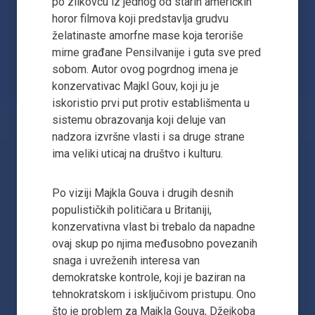
po zlikovcu iz jednog od starih američkih
horor filmova koji predstavlja grudvu
želatinaste amorfne mase koja teroriše
mirne građane Pensilvanije i guta sve pred
sobom. Autor ovog pogrdnog imena je
konzervativac Majkl Gouv, koji ju je
iskoristio prvi put protiv establišmenta u
sistemu obrazovanja koji deluje van
nadzora izvršne vlasti i sa druge strane
ima veliki uticaj na društvo i kulturu.
Po viziji Majkla Gouva i drugih desnih
populističkih političara u Britaniji,
konzervativna vlast bi trebalo da napadne
ovaj skup po njima međusobno povezanih
snaga i uvreženih interesa van
demokratske kontrole, koji je baziran na
tehnokratskom i isključivom pristupu. Ono
što je problem za Majkla Gouva, Džejkoba