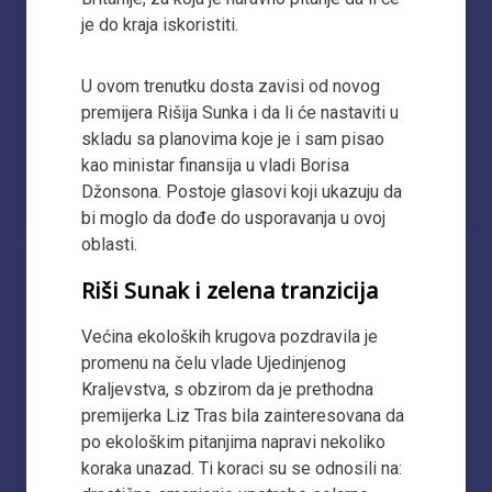
je do kraja iskoristiti.
U ovom trenutku dosta zavisi od novog
premijera Rišija Sunka i da li će nastaviti u
skladu sa planovima koje je i sam pisao
kao ministar finansija u vladi Borisa
Džonsona. Postoje glasovi koji ukazuju da
bi moglo da dođe do usporavanja u ovoj
oblasti.
Riši Sunak i zelena tranzicija
Većina ekoloških krugova pozdravila je
promenu na čelu vlade Ujedinjenog
Kraljevstva, s obzirom da je prethodna
premijerka Liz Tras bila zainteresovana da
po ekološkim pitanjima napravi nekoliko
koraka unazad. Ti koraci su se odnosili na: