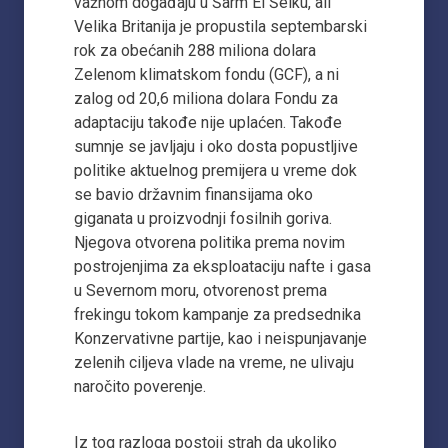
važnom događaju u Šarm El Šeiku, ali
Velika Britanija je propustila septembarski
rok za obećanih 288 miliona dolara
Zelenom klimatskom fondu (GCF), a ni
zalog od 20,6 miliona dolara Fondu za
adaptaciju takođe nije uplaćen. Takođe
sumnje se javljaju i oko dosta popustljive
politike aktuelnog premijera u vreme dok
se bavio državnim finansijama oko
giganata u proizvodnji fosilnih goriva.
Njegova otvorena politika prema novim
postrojenjima za eksploataciju nafte i gasa
u Severnom moru, otvorenost prema
frekingu tokom kampanje za predsednika
Konzervativne partije, kao i neispunjavanje
zelenih ciljeva vlade na vreme, ne ulivaju
naročito poverenje.
Iz tog razloga postoji strah da ukoliko