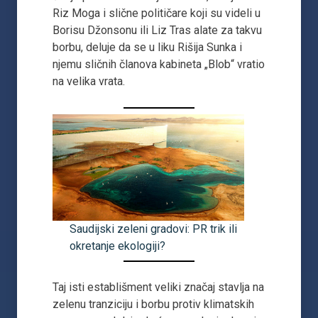
Riz Moga i slične političare koji su videli u
Borisu Džonsonu ili Liz Tras alate za takvu
borbu, deluje da se u liku Rišija Sunka i
njemu sličnih članova kabineta „Blob“ vratio
na velika vrata.
Saudijski zeleni gradovi: PR trik ili
okretanje ekologiji?
Taj isti establišment veliki značaj stavlja na
zelenu tranziciju i borbu protiv klimatskih