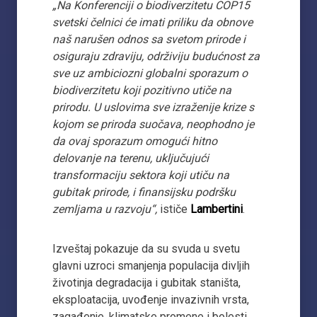
„Na Konferenciji o biodiverzitetu COP15
svetski čelnici će imati priliku da obnove
naš narušen odnos sa svetom prirode i
osiguraju zdraviju, održiviju budućnost za
sve uz ambiciozni globalni sporazum o
biodiverzitetu koji pozitivno utiče na
prirodu. U uslovima sve izraženije krize s
kojom se priroda suočava, neophodno je
da ovaj sporazum omogući hitno
delovanje na terenu, uključujući
transformaciju sektora koji utiču na
gubitak prirode, i finansijsku podršku
zemljama u razvoju“,
ističe
Lambertini
.
Izveštaj pokazuje da su svuda u svetu
glavni uzroci smanjenja populacija divljih
životinja degradacija i gubitak staništa,
eksploatacija, uvođenje invazivnih vrsta,
zagađenje, klimatske promene i bolesti.