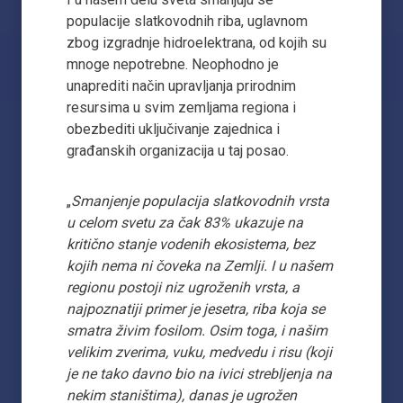
populacije slatkovodnih riba, uglavnom
zbog izgradnje hidroelektrana, od kojih su
mnoge nepotrebne. Neophodno je
unaprediti način upravljanja prirodnim
resursima u svim zemljama regiona i
obezbediti uključivanje zajednica i
građanskih organizacija u taj posao.
„
Smanjenje populacija slatkovodnih vrsta
u celom svetu za čak 83% ukazuje na
kritično stanje vodenih ekosistema, bez
kojih nema ni čoveka na Zemlji. I u našem
regionu postoji niz ugroženih vrsta, a
najpoznatiji primer je jesetra, riba koja se
smatra živim fosilom. Osim toga, i našim
velikim zverima, vuku, medvedu i risu (koji
je ne tako davno bio na ivici strebljenja na
nekim staništima), danas je ugrožen