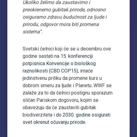
Ukoliko želimo da zaustavimo i
preokrenemo gubitak prirode, odnosno
osiguramo zdravu budućnost za ljude i
prirodu, odgovor mora biti promena
sistema“.
Svetski čelnici koji će se u decembru ove
godine sastati na
15. konferenciji
potpisnica Konvencije o biološkog
raznolikosti (CBD COP15)
, imaće
jedinstvenu priliku da promene kurs u
dobrom smeru za ljude i Planetu. WWF se
zalaže za to da čelnici postignu sporazum
sličan Pariskom dogovoru, kojim se
obavezuju da će zaustaviti gubitak
biodiverziteta i
do 2030. godine osigurati
svet okrenut očuvanju prirode.