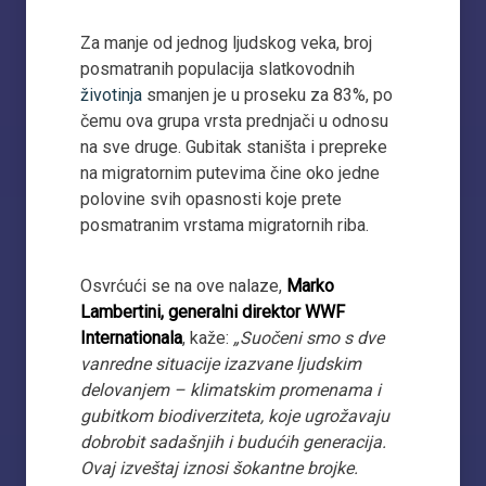
Za manje od jednog ljudskog veka, broj
posmatranih populacija slatkovodnih
životinja
smanjen je u proseku za 83%, po
čemu ova grupa vrsta prednjači u odnosu
na sve druge. Gubitak staništa i prepreke
na migratornim putevima čine oko jedne
polovine svih opasnosti koje prete
posmatranim vrstama migratornih riba.
Osvrćući se na ove nalaze,
Marko
Lambertini, generalni direktor WWF
Internationala
, kaže:
„Suočeni smo s dve
vanredne situacije izazvane ljudskim
delovanjem – klimatskim promenama i
gubitkom biodiverziteta, koje ugrožavaju
dobrobit sadašnjih i budućih generacija.
Ovaj izveštaj iznosi šokantne brojke.