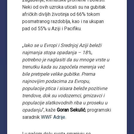
Neki od ovih uzroka uticali su na gubitak
afričkih divljih životinja od 66% tokom
posmatranog razdoblja, kao i na ukupan
pad od 55% u Aziji i Pacifiku.
„
Iako se u Evropi i Srednjoj Aziji beleži
najmanja stopa opadanja – 18%,
potrebno je naglasiti da su mnoge vrste u
trenutku kada su započela merenja već
bile pretrpele velike gubitke. Prema
najnovijim podacima za Evropu,
populacije ptica i sisara beleže pozitivne
trendove, dok su vodozemci, gmizavci i
populacije slatkovodnih riba u proseku u
opadanju
“, kaže
Goran Sekulić
, programski
saradnik
WWF Adrije
.
I u našem delu sveta smanjuju se