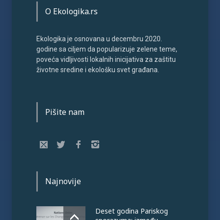
O Ekologika.rs
Ekologika je osnovana u decembru 2020.
godine sa ciljem da popularizuje zelene teme,
poveća vidljivosti lokalnih inicijativa za zaštitu
životne sredine i ekološku svet građana.
Pišite nam
Najnovije
Deset godina Pariskog