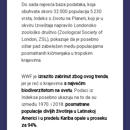
Do sada najveća baza podataka, koja
obuhvata skoro 32.000 populacija 5.230
vrsta, Indeks o životu na Planeti, koji je u
okviru Izveštaja napravilo Londonsko
zoološko društvo (Zoological Society of
London, ZSL), pokazuje da je posebno
oštar pad zabeležen među populacijama
posmatranih kičmenjaka u tropskim
krajevima.
WWF je
izrazito zabrinut zbog ovog trenda
,
jer je reč o krajevima
s najvećim
biodiverzitetom na svetu
. Podaci iz
Indeksa posebno ukazuju na to da su
između 1970. i 2018.
posmatrane
populacije divljih životinja u Latinskoj
Americi i u predelu Kariba opale u proseku
za 94%.