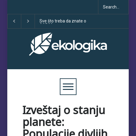
Sve što treba da znate o
Klimatske dezinformacije u
COP30
porastu uoči COP30
Izveštaj o stanju
planete:
Populacije divljih