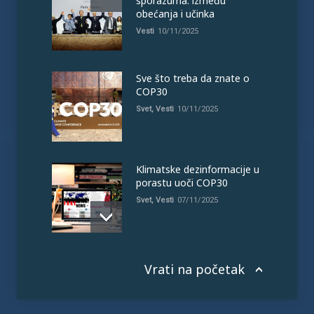
sporazuma: između
obećanja i učinka
Vesti
10/11/2025
Sve što treba da znate o
COP30
Svet
,
Vesti
10/11/2025
Klimatske dezinformacije u
porastu uoči COP30
Svet
,
Vesti
07/11/2025
Vrati na početak