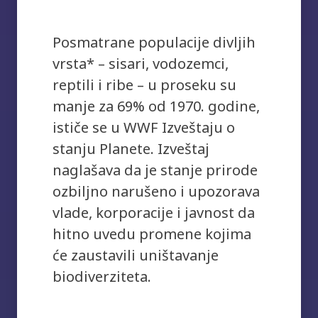
Posmatrane populacije divljih
vrsta* – sisari, vodozemci,
reptili i ribe – u proseku su
manje za 69% od 1970. godine,
ističe se u WWF Izveštaju o
stanju Planete. Izveštaj
naglašava da je stanje prirode
ozbiljno narušeno i upozorava
vlade, korporacije i javnost da
hitno uvedu promene kojima
će zaustavili uništavanje
biodiverziteta.