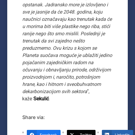
opstanak. Jadransko more je izlovljeno i
sve je jasnije da će 2048. godina, koju
naučnici označavaju kao trenutak kada će
u morima biti više plastike nego riba, stići
ranije nego što smo mislili. Poslednji je
trenutak da svi zajedno nešto
preduzmemo. Ovu krizu s kojom se
Planeta suočava moguće je ublažiti jedino
pojačanim zajedničkim radom na
očuvanju i obnavljanju prirode, održivijom
proizvodnjom i, naročito, potrošnjom
hrane, kao i hitnom i sveobuhvatnom
dekarbonizacijom svih sektora
“,
kaže
Sekulić
.
Share via:
Facebook
Twitter
LinkedIn