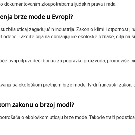
o dokumentovanim zloupotrebama ljudskih prava i rada.
đenja brze mode u Evropi?
bila uticaj zagađujućih industrija. Zakon o klimi i otpornosti, n
ut odeće. Takođe cilja na obmanjujuće ekološke oznake, cilja na 
tiče ovaj cilj uvodeći bonus za popravku proizvoda, promoviše cir
anju sa ekološkom pretnjom brze mode, tvrdi francuski zakon, d
skom zakonu o brzoj modi?
i potrošača o ekološkom uticaju brze mode. Takođe traži podsti
.