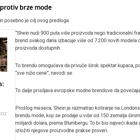
 protiv brze mode
 posebno je cilj ovog predloga.
“Shein nudi 900 puta više proizvoda nego tradicionalni fr
brend svakog dana izbacuje više od 7.200 novih modela o
proizvoda dostupnih.
To brendu omogućava da privuče širok spektar kupaca, po
“sve niže cene”, navodi se.
To dalje prisiljava evropske modne brendove da povećaju s
Prošlog meseca, Shein je razmatrao kotiranje na Londons
brendu mode, koji se prodaje u više od 150 zemalja širom 
milijardi dolara, prema Blumbergu. To bi bio najveći ikada i
izložiti njegove proizvodne prakse proveri.