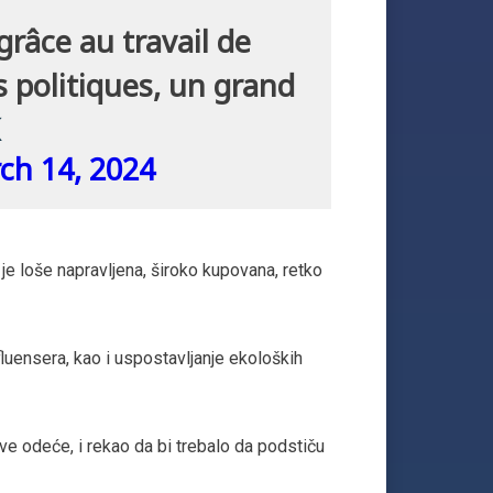
grâce au travail de
 politiques, un grand
ch 14, 2024
 je loše napravljena, široko kupovana, retko
luensera, kao i uspostavljanje ekoloških
e odeće, i rekao da bi trebalo da podstiču