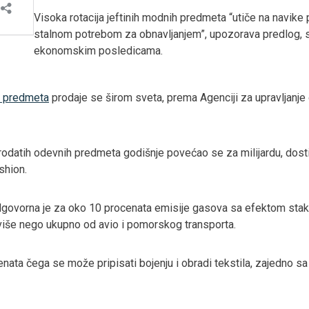
Visoka rotacija jeftinih modnih predmeta “utiče na navike
stalnom potrebom za obnavljanjem”, upozorava predlog, s
ekonomskim posledicama.
h predmeta
prodaje se širom sveta, prema Agenciji za upravljanj
prodatih odevnih predmeta godišnje povećao se za milijardu, dostig
shion.
 odgovorna je za oko 10 procenata emisije gasova sa efektom sta
 više nego ukupno od avio i pomorskog transporta.
ta čega se može pripisati bojenju i obradi tekstila, zajedno sa 