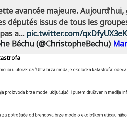
ette avancée majeure. Aujourd’hui, 
es députés issus de tous les groupes
pas a…
pic.twitter.com/qxDfyUX3eK
phe Béchu (@ChristopheBechu)
Mar
tastrofa
pišući u utorak da “Ultra brza moda je ekološka katastrofa: odeća
a proizvoda brze mode, uključujući i putem društvenih medija inf
a za potrošače od brendova brze mode o ekološkom uticaju njihov