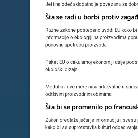
Jeftina odeća dodatno je povezana sa dobr
Šta se radi u borbi protiv zaga
Razne zakone postepeno uvodi EU kako bi suz
informacije o ekologiji na proizvodima pop
ponovnu upotrebu proizvoda.
Paket EU o cirkularnoj ekonomiji dalje pods
ekološki dizajn.
Međutim, ove mere nisu adekvatne u suočav
održivim proizvodnim obimima.
Šta bi se promenilo po francu
Zakon predlaže jačanje informacija i svest
kako bi se suprotstavila kulturi odbacivanja