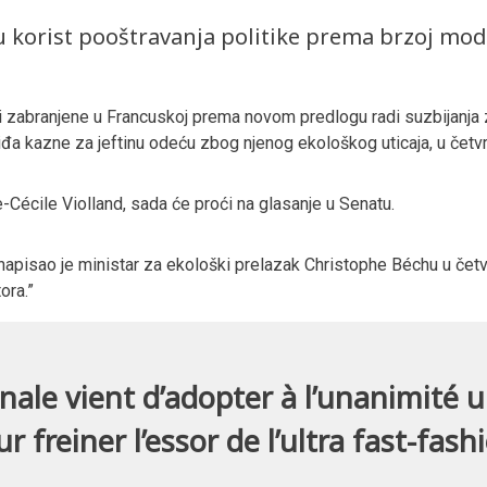
u korist pooštravanja politike prema brzoj mod
i zabranjene u Francuskoj prema novom predlogu radi suzbijanja 
iđa kazne za jeftinu odeću zbog njenog ekološkog uticaja, u četvr
-Cécile Violland, sada će proći na glasanje u Senatu.
pisao je ministar za ekološki prelazak Christophe Béchu u četvrt
ora.”
ale vient d’adopter à l’unanimité u
r freiner l’essor de l’ultra fast-fash