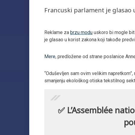
Francuski parlament je glasao 
Reklame za
brzu modu
uskoro bi mogle bit
je glasao u korist zakona koji takođe predv
Mere
, predložene od strane poslanice Anne
“Oduševljen sam ovim velikim napretkom”, na
smanjenju ekološkog otiska tekstilnog sekt
✅ L’Assemblée nation
pou