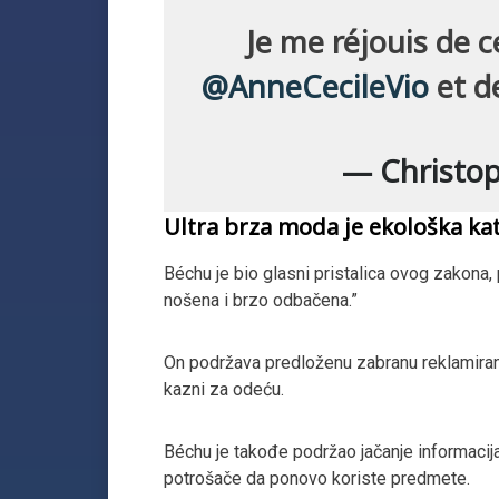
Je me réjouis de c
@AnneCecileVio
et d
— Christo
Ultra brza moda je ekološka ka
Béchu je bio glasni pristalica ovog zakona, 
nošena i brzo odbačena.”
On podržava predloženu zabranu reklamiranj
kazni za odeću.
Béchu je takođe podržao jačanje informacij
potrošače da ponovo koriste predmete.