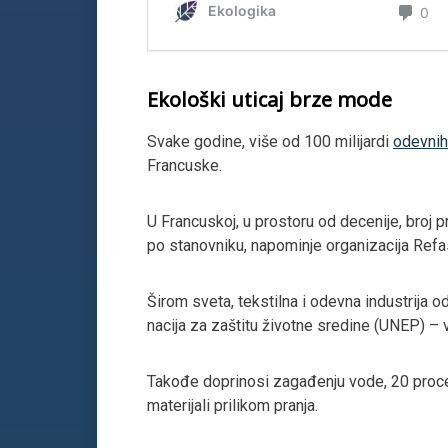
Ekološki uticaj brze mode
Svake godine, više od 100 milijardi
odevni
Francuske.
U Francuskoj, u prostoru od decenije, broj 
po stanovniku, napominje organizacija Refa
Širom sveta, tekstilna i odevna industrija
nacija za zaštitu životne sredine (UNEP) –
Takođe doprinosi zagađenju vode, 20 procena
materijali prilikom pranja.