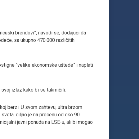
ancuski brendovi”, navodi se, dodajući da
deće, sa ukupno 470.000 različitih
stigne “velike ekonomske uštede” i naplati
voj izlaz kako bi se takmičili.
koj berzi. U svom zahtevu, ultra brzom
sveta, ciljao je na procenu od oko 90
nicijalni javni ponuda na LSE-u, ali bi mogao