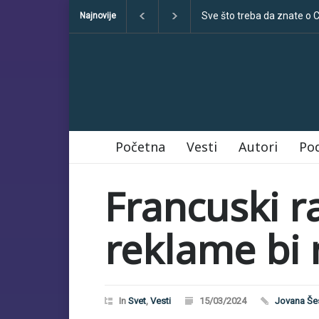
Klimatske dezinformacije
Najnovije
Početna
Vesti
Autori
Po
Francuski 
reklame bi
In
Svet
,
Vesti
15/03/2024
Jovana Še