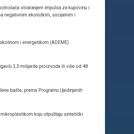
 potrošača stvaranjem impulsa za kupovinu i
a negativnim ekološkim, socijalnim i
e okolinom i energetikom (ADEME)
avši 3,3 milijarde proizvoda ili više od 48
klene bašte, prema Programu Ujedinjenih
mikroplastikom koju otpuštaju sintetički