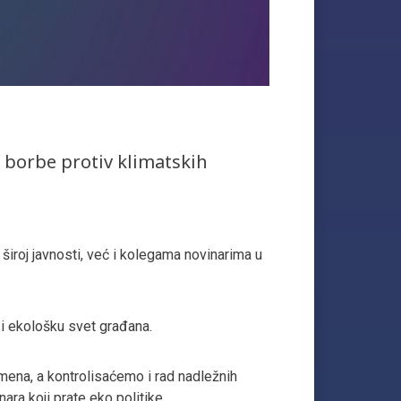
 i borbe protiv klimatskih
široj javnosti, već i kolegama novinarima u
e i ekološku svet građana.
omena, a kontrolisaćemo i rad nadležnih
ara koji prate eko politike.