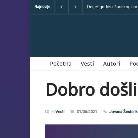
Deset godina Pariskog sporazuma: između obećanja i učinka
Sve što
Najnovije
Početna
Vesti
Autori
Po
Dobro došli
In
Vesti
01/06/2021
Jovana Šesteri