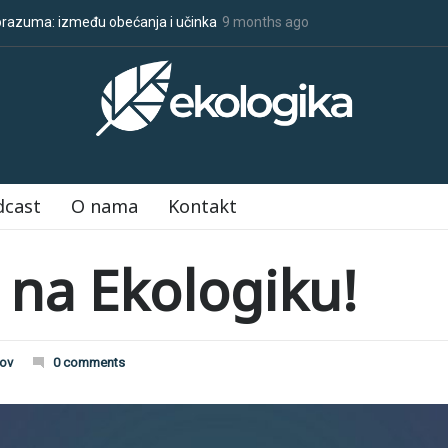
 treba da znate o COP30
9 months ago
Klimatske dezinformacije u porastu uoči C
dcast
O nama
Kontakt
 na Ekologiku!
kov
0 comments