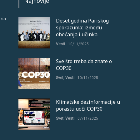
Najnovije
 sa
Deset godina Pariskog
sporazuma: između
obećanja i učinka
Vesti
10/11/2025
Sve što treba da znate o
COP30
Svet
,
Vesti
10/11/2025
Klimatske dezinformacije u
porastu uoči COP30
Svet
,
Vesti
07/11/2025