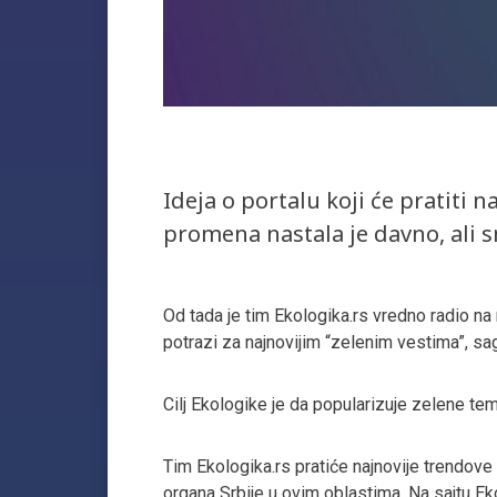
Ideja o portalu koji će pratiti n
promena nastala je davno, ali s
Od tada je tim Ekologika.rs vredno radio na
potrazi za najnovijim “zelenim vestima”, sag
Cilj Ekologike je da popularizuje zelene tem
Tim Ekologika.rs pratiće najnovije trendove
organa Srbije u ovim oblastima. Na sajtu Ekol