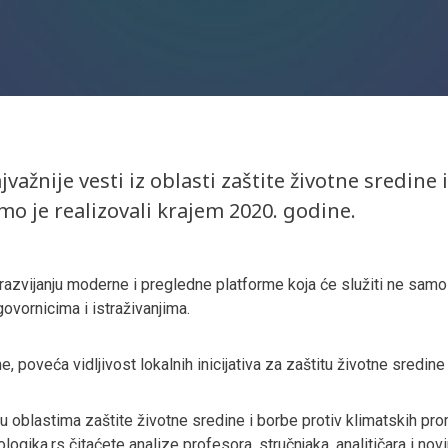
ajvažnije vesti iz oblasti zaštite životne sredine
mo je realizovali krajem 2020. godine.
 razvijanju moderne i pregledne platforme koja će služiti ne samo 
ovornicima i istraživanjima.
e, poveća vidljivost lokalnih inicijativa za zaštitu životne sredin
 u oblastima zaštite životne sredine i borbe protiv klimatskih pr
ogika.rs čitaćete analize profesora, stručnjaka, analitičara i novin