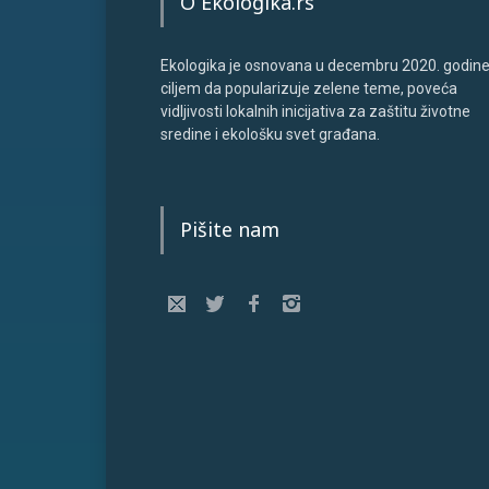
O Ekologika.rs
Ekologika je osnovana u decembru 2020. godine
ciljem da popularizuje zelene teme, poveća
vidljivosti lokalnih inicijativa za zaštitu životne
sredine i ekološku svet građana.
Pišite nam