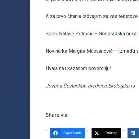
A za prvo čitanje izdvajam za vas tekstove:
Spec. Nataše Petrušić –
Beogradska buka: V
Novinarke Margite Milovanović –
Između vi
Hvala na ukazanom poverenju!
Jovana Šesterikov, urednica Ekologika.rs
Share via:
Facebook
Twitter