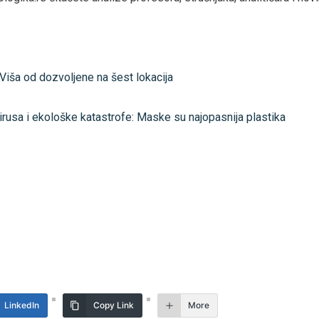
iša od dozvoljene na šest lokacija
rusa i ekološke katastrofe: Maske su najopasnija plastika
LinkedIn
Copy Link
More