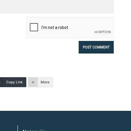
Copy Link
More