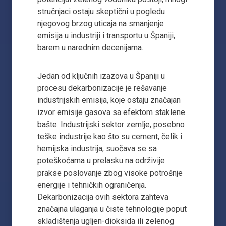
stručnjaci ostaju skeptični u pogledu
njegovog brzog uticaja na smanjenje
emisija u industriji i transportu u Španiji,
barem u narednim decenijama.
Jedan od ključnih izazova u Španiji u
procesu dekarbonizacije je rešavanje
industrijskih emisija, koje ostaju značajan
izvor emisije gasova sa efektom staklene
bašte. Industrijski sektor zemlje, posebno
teške industrije kao što su cement, čelik i
hemijska industrija, suočava se sa
poteškoćama u prelasku na održivije
prakse poslovanje zbog visoke potrošnje
energije i tehničkih ograničenja.
Dekarbonizacija ovih sektora zahteva
značajna ulaganja u čiste tehnologije poput
skladištenja ugljen-dioksida ili zelenog