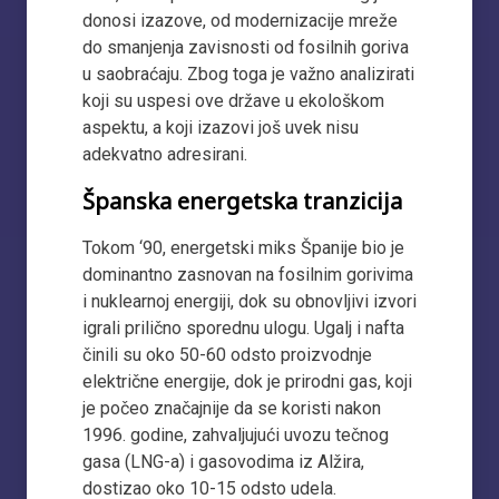
donosi izazove, od modernizacije mreže
do smanjenja zavisnosti od fosilnih goriva
u saobraćaju. Zbog toga je važno analizirati
koji su uspesi ove države u ekološkom
aspektu, a koji izazovi još uvek nisu
adekvatno adresirani.
Španska energetska tranzicija
Tokom ‘90, energetski miks Španije bio je
dominantno zasnovan na fosilnim gorivima
i nuklearnoj energiji, dok su obnovljivi izvori
igrali prilično sporednu ulogu. Ugalj i nafta
činili su oko 50-60 odsto proizvodnje
električne energije, dok je prirodni gas, koji
je počeo značajnije da se koristi nakon
1996. godine, zahvaljujući uvozu tečnog
gasa (LNG-a) i gasovodima iz Alžira,
dostizao oko 10-15 odsto udela.