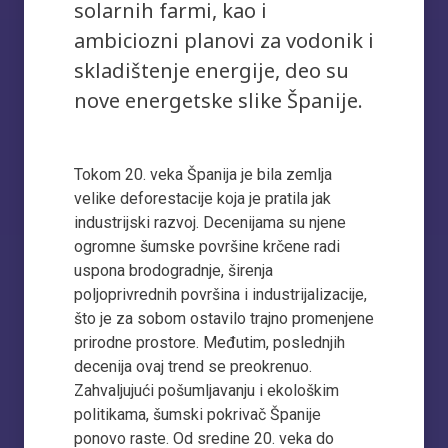
solarnih farmi, kao i
ambiciozni planovi za vodonik i
skladištenje energije, deo su
nove energetske slike Španije.
Tokom 20. veka Španija je bila zemlja
velike deforestacije koja je pratila jak
industrijski razvoj. Decenijama su njene
ogromne šumske površine krčene radi
uspona brodogradnje, širenja
poljoprivrednih površina i industrijalizacije,
što je za sobom ostavilo trajno promenjene
prirodne prostore. Međutim, poslednjih
decenija ovaj trend se preokrenuo.
Zahvaljujući pošumljavanju i ekološkim
politikama, šumski pokrivač Španije
ponovo raste. Od sredine 20. veka do