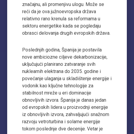
značajnu, ali promenjivu ulogu. Može se
reći da je ova južnoevropska država
relativno rano krenula sa reformama u
sektoru energetike kada se pogledaju
obrasci delovanja drugih evropskih država.
Poslednjih godina, Španija je postavila
nove ambiciozne ciljeve dekarbonizacije,
uključujući planirano zatvaranje svih
nuklearnih elektrana do 2035. godine i
povećanje ulaganja u skladištenje energije i
vodonik kao ključne tehnologije za
stabilnost mreže u eri dominacije
obnovljivih izvora. Španija je danas jedan
od evropskih lidera u proizvodnji energije
iz obnovljivih izvora, zahvaljujući snažnom
razvoju vetroturbina i solarne energije
tokom poslednje dve decenije. Vetar je