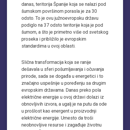
danas, teritorija Španije koja se nalazi pod
šumskom površinom porasla je za 30
odsto. To je ovu južnoevropsku državu
podiglo na 37 odsto teritorije koja je pod
šumom, a što je primetno više od svetskog
proseka i približilo je evropskim
standardima u ovoj oblasti.
Slična transformacija koja se ranije
dešavala u sferi pošumljavanja i očuvanja
prirode, sada se događa u energetici i to
značajno uspešnije u poređenju sa drugim
evropskim državama. Danas preko pola
električne energije u ovoj državi dolazi iz
obnovljivih izvora, a ugalj je na putu da ode
u prošlost kao energent u proizvodnji
električne energije. Umesto da troši
neobnovljive resurse i zagađuje životnu