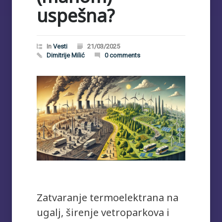
uspešna?
In
Vesti
21/03/2025
Dimitrije Milić
0 comments
Zatvaranje termoelektrana na
ugalj, širenje vetroparkova i