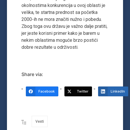
okolnostima konkurencija u ovoj oblasti je
velika, te startna prednost sa početka
2000-ih ne mora značiti nužno i pobedu.
Zbog toga ovu državu je važno dalje pratiti,
jer jeste korisni primer kako je barem u
nekim oblastima moguće brzo postići
dobre rezultate u održivosti.
Share via:
Facebook
Twitter
LinkedIn
Vesti