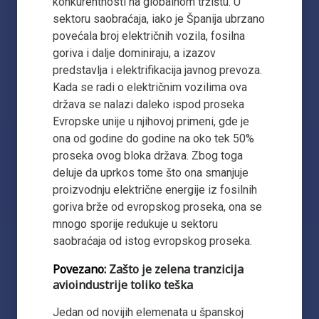
konkurentnosti na globalnom tržištu. U
sektoru saobraćaja, iako je Španija ubrzano
povećala broj električnih vozila, fosilna
goriva i dalje dominiraju, a izazov
predstavlja i elektrifikacija javnog prevoza.
Kada se radi o električnim vozilima ova
država se nalazi daleko ispod proseka
Evropske unije u njihovoj primeni, gde je
ona od godine do godine na oko tek 50%
proseka ovog bloka država. Zbog toga
deluje da uprkos tome što ona smanjuje
proizvodnju električne energije iz fosilnih
goriva brže od evropskog proseka, ona se
mnogo sporije redukuje u sektoru
saobraćaja od istog evropskog proseka.
Povezano:
Zašto je zelena tranzicija
avioindustrije toliko teška
Jedan od novijih elemenata u španskoj