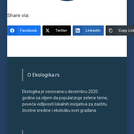
Share via:
Facebook
Twitter
LinkedIn
Copy Lin
O Ekologika.rs
Ekologika je osnovana u decembru 2020.
godine sa ciljem da popularizuje zelene teme,
poveća vidljivosti lokalnih inicijativa za zaštitu
životne sredine i ekološku svet građana.