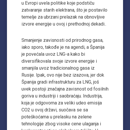
u Evropi uvela politike koje podstiču
zatvaranje starih elektrana, što je postavilo
temelje za ubrzani prelazak na obnovljive
izvore energije u ovoj i prethodnoj dekadi..
Smanjenje zavisnosti od prirodnog gasa,
iako sporo, takođe je na agendi, a Španija
je povećala uvoz LNG-a kako bi
diversifikovala svoje izvore energije i
smanjila uvoz tradicionalnog gasa iz
Rusije. Ipak, ovo nije bez izazova, jer dok
Španija gradi infrastrukturu za LNG, još
uvek postoji značajna zavisnost od fosilnih
goriva u industriji i saobraćaju. Industrija,
koja je odgovorna za veliki udeo emisija
CO2 u ovoj državi, suočava se sa
poteškoćama u prelasku na zelene
tehnologije zbog visoke cene ulaganja i