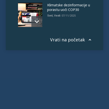
Klimatske dezinformacije u
porastu uoči COP30
Svet
,
Vesti
07/11/2025
Vrati na početak