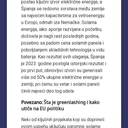
postao ključni izvor električne energije, a
Španija se redovno svrstava među zemlje
sa najvećim kapacitetima za vetroenergiju
u Evropi, odmah iza Nemačke. Solarna
energija, iako sporije razvijana u početku,
doživela je nagli rast poslednjih godina,
posebno sa padom cena solarnih panela i
poboljšanjem skladišnih tehnologija u vidu
baterija. Kao rezultat ovih ulaganja, Španija
je 2023. godine postigla istorijski rezultat i
po prvi put, obnovljivi izvori su generisali
više od 50% ukupne električne energije u
zemlji, pri čemu su vetar i solarni paneli
činili najveći deo tog udela.
Povezano:
Šta je greenlashing i kako
utiče na EU politiku
Neki od ključnih projekata koji su doprineli
ovom uspehu uključuju ogromne solarne