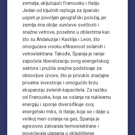
zemalja, uključujući Francusku i Italiju.
Jedan od ključnih razloga za španski
uspeh je povoljan geografski položaj, jer
zemlja ima obilje sunčeve svetlosti i
snažne vetrove, posebno u oblastima kao
što su Andaluzija i Kastilja i Leon, što
omogućava visoku efikasnost solarnih i
vetroelektrana. Takođe, Španija je ranije
započela liberalizaciju svog energetskog
sektora i pružila snažne podsticaje za
obnovljive izvore, što je privuklo značajne
privatne investicije i omogućilo brzu
ekspanziju zelenih kapaciteta. Za razliku
od Francuske, koja se oslanja na nuklearnu
energiju i sporije diversifikuje svoj
energetski miks, ili Italije, koja se i dalje u
velikoj meri oslanja na gas, Španija je
agresivno zatvarala termoelektrane i
povećavala ulaganja u skladištenje