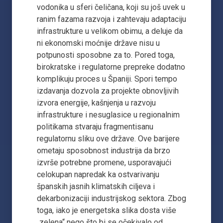
vodonika u sferi čeličana, koji su još uvek u
ranim fazama razvoja i zahtevaju adaptaciju
infrastrukture u velikom obimu, a deluje da
ni ekonomski moćnije države nisu u
potpunosti sposobne za to. Pored toga,
birokratske i regulatorne prepreke dodatno
komplikuju proces u Španiji. Spori tempo
izdavanja dozvola za projekte obnovljivih
izvora energije, kašnjenja u razvoju
infrastrukture i nesuglasice u regionalnim
politikama stvaraju fragmentisanu
regulatornu sliku ove države. Ove barijere
ometaju sposobnost industrija da brzo
izvrše potrebne promene, usporavajući
celokupan napredak ka ostvarivanju
španskih jasnih klimatskih ciljeva i
dekarbonizaciji industrijskog sektora. Zbog
toga, iako je energetska slika dosta više
„zelena“ nego što bi se očekivalo od