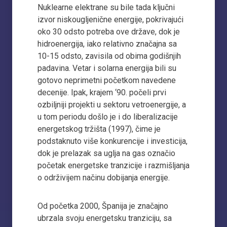
Nuklearne elektrane su bile tada ključni
izvor niskougljenične energije, pokrivajući
oko 30 odsto potreba ove države, dok je
hidroenergija, iako relativno značajna sa
10-15 odsto, zavisila od obima godišnjih
padavina. Vetar i solarna energija bili su
gotovo neprimetni početkom navedene
decenije. Ipak, krajem ‘90. počeli prvi
ozbiljniji projekti u sektoru vetroenergije, a
u tom periodu došlo je i do liberalizacije
energetskog tržišta (1997), čime je
podstaknuto više konkurencije i investicija,
dok je prelazak sa uglja na gas označio
početak energetske tranzicije i razmišljanja
o održivijem načinu dobijanja energije.
Od početka 2000, Španija je značajno
ubrzala svoju energetsku tranziciju, sa