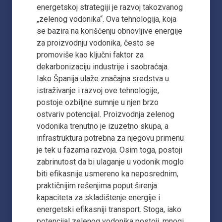
energetskoj strategiji je razvoj takozvanog
„zelenog vodonika“. Ova tehnologija, koja
se bazira na korišćenju obnovljive energije
za proizvodnju vodonika, često se
promoviše kao ključni faktor za
dekarbonizaciju industrije i saobraćaja.
Iako Španija ulaže značajna sredstva u
istraživanje i razvoj ove tehnologije,
postoje ozbiljne sumnje u njen brzo
ostvariv potencijal. Proizvodnja zelenog
vodonika trenutno je izuzetno skupa, a
infrastruktura potrebna za njegovu primenu
je tek u fazama razvoja. Osim toga, postoji
zabrinutost da bi ulaganje u vodonik moglo
biti efikasnije usmereno ka neposrednim,
praktičnijim rešenjima poput širenja
kapaciteta za skladištenje energije i
energetski efikasniji transport. Stoga, iako
potencijal zelenog vodonika postoji, mnogi