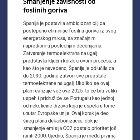
Smanjenje zavisnosti od
foslinih goriva
Španija je postavila ambiciozan cilj da
postepeno eliminiše fosilna goriva iz svog
energetskog miksa, sa značajnim
napretkom u poslednjim decenijama.
Zatvaranje termoelektrana na ugalj
predstavlja ključni korak u ovom procesu, a
kao što je navedeno, Španija je odlučila da
do 2030. godine zatvori sve preostale
termoelektrane na ugalj. Ukoliko se ovaj
plan realizuje već ove 2025. to će biti veliki
uspeh i pridružiće se Portugalu kao jednoj
od nekolicine država koja je uspela u tome
unutar Evropske unije. Ovaj korak je deo
šireg plana dekarbonizacije, dok je
smanjenje emisija CO2 postalo prioritet još
ranih 2000. Ujedno, Španija je među prvima