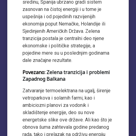
sredinu, Španija ubrzano gradi sistem
zasnovan na čistoj energiji i u tome je
uspešnija i od pojedinih razvijenijih
ekonomija poput Nemačke, Holandije ili
Sjedinjenih Američkih Država. Zelena
tranzicija postala je centralni deo njene
ekonomske i političke strategije, a
pojedine mere su u poslednjim godinama
dale značajne rezultate.
Povezano:
Zelena tranzicija i problemi
Zapadnog Balkana
Zatvaranje termoelektrana na ugalj, širenje
vetroparkova i solarnih farmi, kao i
ambiciozni planovi za vodonik i
skladištenje energije, deo su nove
energetske slike ove države. Ali kao što je
obnova šuma zahtevala godine predanog
rada, tako i prelazak na održivu energiju