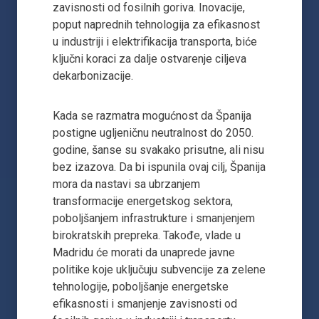
zavisnosti od fosilnih goriva. Inovacije,
poput naprednih tehnologija za efikasnost
u industriji i elektrifikacija transporta, biće
ključni koraci za dalje ostvarenje ciljeva
dekarbonizacije.
Kada se razmatra mogućnost da Španija
postigne ugljeničnu neutralnost do 2050.
godine, šanse su svakako prisutne, ali nisu
bez izazova. Da bi ispunila ovaj cilj, Španija
mora da nastavi sa ubrzanjem
transformacije energetskog sektora,
poboljšanjem infrastrukture i smanjenjem
birokratskih prepreka. Takođe, vlade u
Madridu će morati da unaprede javne
politike koje uključuju subvencije za zelene
tehnologije, poboljšanje energetske
efikasnosti i smanjenje zavisnosti od