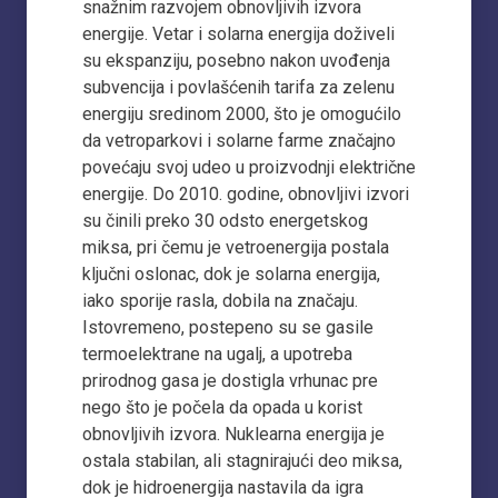
snažnim razvojem obnovljivih izvora
energije. Vetar i solarna energija doživeli
su ekspanziju, posebno nakon uvođenja
subvencija i povlašćenih tarifa za zelenu
energiju sredinom 2000, što je omogućilo
da vetroparkovi i solarne farme značajno
povećaju svoj udeo u proizvodnji električne
energije. Do 2010. godine, obnovljivi izvori
su činili preko 30 odsto energetskog
miksa, pri čemu je vetroenergija postala
ključni oslonac, dok je solarna energija,
iako sporije rasla, dobila na značaju.
Istovremeno, postepeno su se gasile
termoelektrane na ugalj, a upotreba
prirodnog gasa je dostigla vrhunac pre
nego što je počela da opada u korist
obnovljivih izvora. Nuklearna energija je
ostala stabilan, ali stagnirajući deo miksa,
dok je hidroenergija nastavila da igra