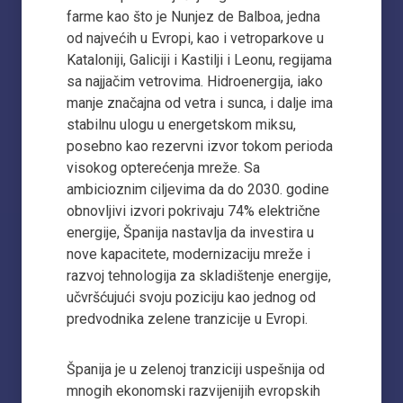
farme kao što je Nunjez de Balboa, jedna
od najvećih u Evropi, kao i vetroparkove u
Kataloniji, Galiciji i Kastilji i Leonu, regijama
sa najjačim vetrovima. Hidroenergija, iako
manje značajna od vetra i sunca, i dalje ima
stabilnu ulogu u energetskom miksu,
posebno kao rezervni izvor tokom perioda
visokog opterećenja mreže. Sa
ambicioznim ciljevima da do 2030. godine
obnovljivi izvori pokrivaju 74% električne
energije, Španija nastavlja da investira u
nove kapacitete, modernizaciju mreže i
razvoj tehnologija za skladištenje energije,
učvršćujući svoju poziciju kao jednog od
predvodnika zelene tranzicije u Evropi.
Španija je u zelenoj tranziciji uspešnija od
mnogih ekonomski razvijenijih evropskih