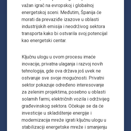
važan igrač na evropskoj i globalnoj
energetskoj sceni. Međutim, Španija će
morati da prevaziđe izazove u oblasti
industrijskih emisija i neodrživog sektora
transporta kako bi ostvarila svoj potencijal
kao energetski centar.
Ključnu ulogu u ovom procesu imaće
inovacije, privatna ulaganja i razvoj novih
tehnologija, gde ova država još uvek ne
ostvaruje sve svoje mogućnosti. Privatni
sektor pokazuje određeno interesovanje
za zelenim projektima, posebno u oblasti
solarnih farmi, električnih vozila i održivijeg
građevinskog sektora. Očekuje se da će
investicije u skladištenje energije i
modernizacija mreže igrati ključnu ulogu u
stabilizaciji energetske mreže i smanjenju