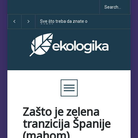
Klimatske dezinformacije u
Deset godina Pari
porastu uoči COP30
sporazuma: izme
obećanja i učinka
Zašto je zelena
tranzicija Španije
(mahom)