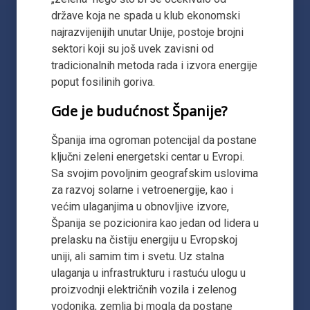
države koja ne spada u klub ekonomski
najrazvijenijih unutar Unije, postoje brojni
sektori koji su još uvek zavisni od
tradicionalnih metoda rada i izvora energije
poput fosilinih goriva.
Gde je budućnost Španije?
Španija ima ogroman potencijal da postane
ključni zeleni energetski centar u Evropi.
Sa svojim povoljnim geografskim uslovima
za razvoj solarne i vetroenergije, kao i
većim ulaganjima u obnovljive izvore,
Španija se pozicionira kao jedan od lidera u
prelasku na čistiju energiju u Evropskoj
uniji, ali samim tim i svetu. Uz stalna
ulaganja u infrastrukturu i rastuću ulogu u
proizvodnji električnih vozila i zelenog
vodonika, zemlja bi mogla da postane