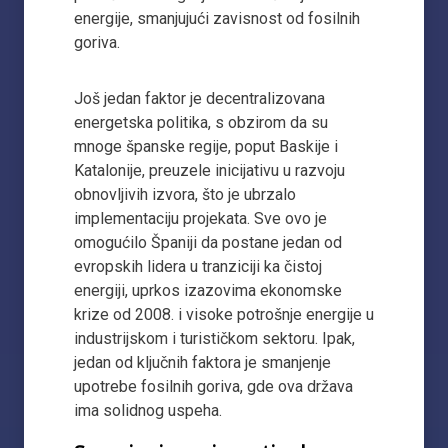
energije, smanjujući zavisnost od fosilnih
goriva.
Još jedan faktor je decentralizovana
energetska politika, s obzirom da su
mnoge španske regije, poput Baskije i
Katalonije, preuzele inicijativu u razvoju
obnovljivih izvora, što je ubrzalo
implementaciju projekata. Sve ovo je
omogućilo Španiji da postane jedan od
evropskih lidera u tranziciji ka čistoj
energiji, uprkos izazovima ekonomske
krize od 2008. i visoke potrošnje energije u
industrijskom i turističkom sektoru. Ipak,
jedan od ključnih faktora je smanjenje
upotrebe fosilnih goriva, gde ova država
ima solidnog uspeha.