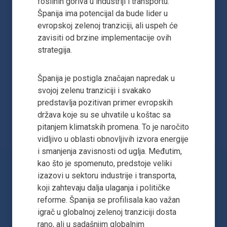
fosilnih goriva u industriji i transportu.
Španija ima potencijal da bude lider u
evropskoj zelenoj tranziciji, ali uspeh će
zavisiti od brzine implementacije ovih
strategija.
Španija je postigla značajan napredak u
svojoj zelenu tranziciji i svakako
predstavlja pozitivan primer evropskih
država koje su se uhvatile u koštac sa
pitanjem klimatskih promena. To je naročito
vidljivo u oblasti obnovljivih izvora energije
i smanjenja zavisnosti od uglja. Međutim,
kao što je spomenuto, predstoje veliki
izazovi u sektoru industrije i transporta,
koji zahtevaju dalja ulaganja i političke
reforme. Španija se profilisala kao važan
igrač u globalnoj zelenoj tranziciji dosta
rano, ali u sadašnjim globalnim