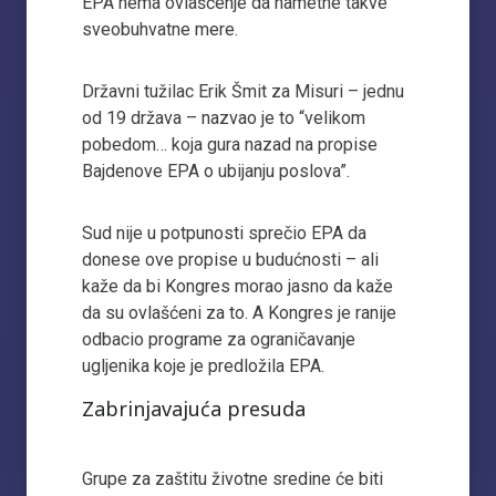
EPA nema ovlašćenje da nametne takve
sveobuhvatne mere.
Državni tužilac Erik Šmit za Misuri – jednu
od 19 država – nazvao je to “velikom
pobedom… koja gura nazad na propise
Bajdenove EPA o ubijanju poslova”.
Sud nije u potpunosti sprečio EPA da
donese ove propise u budućnosti – ali
kaže da bi Kongres morao jasno da kaže
da su ovlašćeni za to. A Kongres je ranije
odbacio programe za ograničavanje
ugljenika koje je predložila EPA.
Zabrinjavajuća presuda
Grupe za zaštitu životne sredine će biti