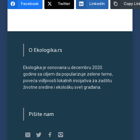
Facebook
Twitter
LinkedIn
Copy Lin
O Ekologika.rs
Ekologika je osnovana u decembru 2020.
godine sa ciljem da popularizuje zelene teme,
poveća vidljivosti lokalnih inicijativa za zaštitu
životne sredine i ekološku svet građana.
Pišite nam