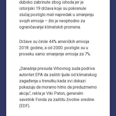
duboko zabrinute zbog ishoda jer je
istorijski 19 država koje su pokrenule
slučaj postiglo mali napredak u smanjenju
svojih emisija – što je neophodno za
ograničavanje klimatskih promena.
Države su činile 44% američkih emisija
2018. godine, a od 2000. postigle su u
proseku samo smanjenje emisija za 7%.
„Današnja presuda Vrhovnog suda podriva
autoritet EPA da zaštiti ljude od klimatskog
zagađenja u trenutku kada svi dokazi
pokazuju da moramo hitno da preduzmemo
akciju“, rekla je Viki Paton, generalni
savetnik Fonda za zaštitu životne sredine
(EDF).