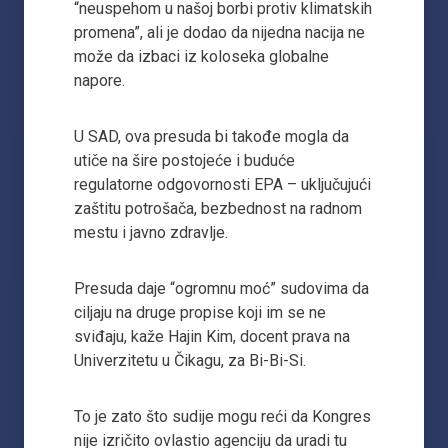
“neuspehom u našoj borbi protiv klimatskih
promena”, ali je dodao da nijedna nacija ne
može da izbaci iz koloseka globalne
napore.
U SAD, ova presuda bi takođe mogla da
utiče na šire postojeće i buduće
regulatorne odgovornosti EPA – uključujući
zaštitu potrošača, bezbednost na radnom
mestu i javno zdravlje.
Presuda daje “ogromnu moć” sudovima da
ciljaju na druge propise koji im se ne
sviđaju, kaže Hajin Kim, docent prava na
Univerzitetu u Čikagu, za Bi-Bi-Si.
To je zato što sudije mogu reći da Kongres
nije izričito ovlastio agenciju da uradi tu