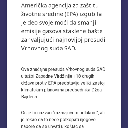
Američka agencija za zaštitu
životne sredine (EPA) izgubila
je deo svoje moći da smanji
emisije gasova staklene bašte
zahvaljujući najnovijoj presudi
Vrhovnog suda SAD.
Ova značajna presuda Vrhovnog suda SAD
u tužbi Zapadne Virdžinije i 18 drugih
država protiv EPA predstavlja veliki zastoj
klimatskim planovima predsednika Džoa
Bajdena.
On je to nazvao “razarajućom odlukom”, ali
je rekao da to neće potkopati njegove
napore da se uhvati u koštac sa