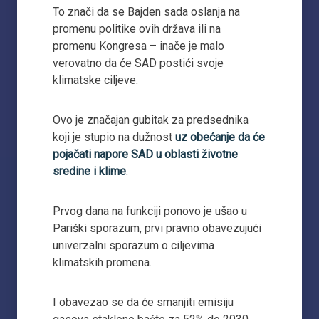
To znači da se Bajden sada oslanja na
promenu politike ovih država ili na
promenu Kongresa – inače je malo
verovatno da će SAD postići svoje
klimatske ciljeve.
Ovo je značajan gubitak za predsednika
koji je stupio na dužnost
uz obećanje da će
pojačati napore SAD u oblasti životne
sredine i klime
.
Prvog dana na funkciji ponovo je ušao u
Pariški sporazum, prvi pravno obavezujući
univerzalni sporazum o ciljevima
klimatskih promena.
I obavezao se da će smanjiti emisiju