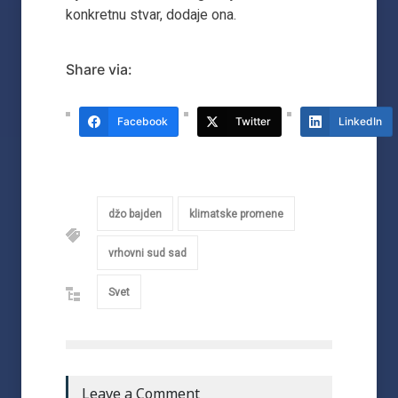
konkretnu stvar, dodaje ona.
Share via:
Facebook
Twitter
LinkedIn
džo bajden
klimatske promene
vrhovni sud sad
Svet
Leave a Comment