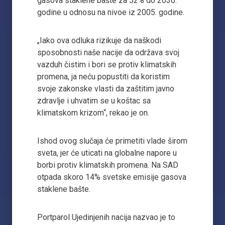
gasova staklene bašte za 52% do 2030.
godine u odnosu na nivoe iz 2005. godine.
„Iako ova odluka rizikuje da naškodi
sposobnosti naše nacije da održava svoj
vazduh čistim i bori se protiv klimatskih
promena, ja neću popustiti da koristim
svoje zakonske vlasti da zaštitim javno
zdravlje i uhvatim se u koštac sa
klimatskom krizom“, rekao je on.
Ishod ovog slučaja će primetiti vlade širom
sveta, jer će uticati na globalne napore u
borbi protiv klimatskih promena. Na SAD
otpada skoro 14% svetske emisije gasova
staklene bašte.
Portparol Ujedinjenih nacija nazvao je to