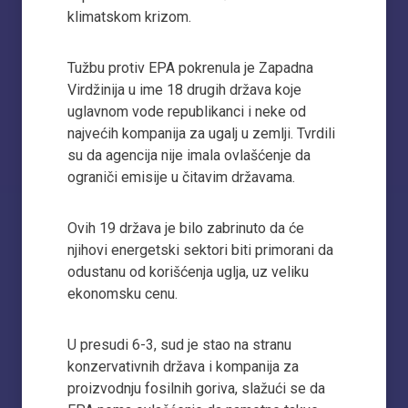
klimatskom krizom.
Tužbu protiv EPA pokrenula je Zapadna
Virdžinija u ime 18 drugih država koje
uglavnom vode republikanci i neke od
najvećih kompanija za ugalj u zemlji. Tvrdili
su da agencija nije imala ovlašćenje da
ograniči emisije u čitavim državama.
Ovih 19 država je bilo zabrinuto da će
njihovi energetski sektori biti primorani da
odustanu od korišćenja uglja, uz veliku
ekonomsku cenu.
U presudi 6-3, sud je stao na stranu
konzervativnih država i kompanija za
proizvodnju fosilnih goriva, slažući se da