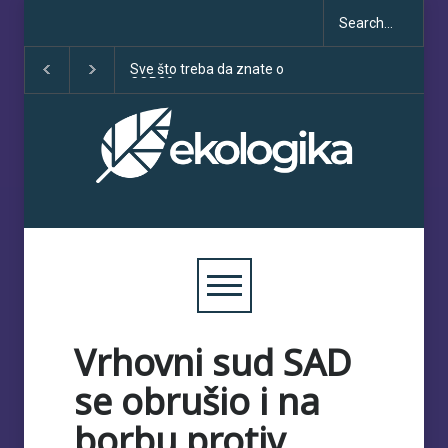
Sve što treba da znate o
Klimatske dezinformacije u
Dese
COP30
porastu uoči COP30
spor
obeća
Vrhovni sud SAD
se obrušio i na
borbu protiv