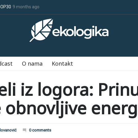
 u porastu uoči COP30
9 months ago
Deset godina Pariskog sporazuma: između obe
dcast
O nama
Kontakt
li iz logora: Prin
 obnovljive energ
lovanović
0 comments