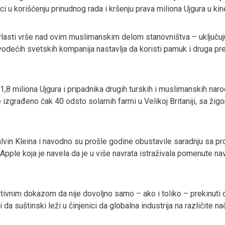
ci u korišćenju prinudnog rada i kršenju prava miliona Ujgura u kin
vlasti vrše nad ovim muslimanskim delom stanovništva – uključuju
j vodećih svetskih kompanija nastavlja da koristi pamuk i druga 
 1,8 miliona Ujgura i pripadnika drugih turskih i muslimanskih nar
je izgrađeno čak 40 odsto solarnih farmi u Velikoj Britaniji, sa ži
alvin Kleina i navodno su prošle godine obustavile saradnju sa p
pple koja je navela da je u više navrata istraživala pomenute nav
.
ativnim dokazom da nije dovoljno samo – ako i toliko – prekinuti
 da suštinski leži u činjenici da globalna industrija na različit