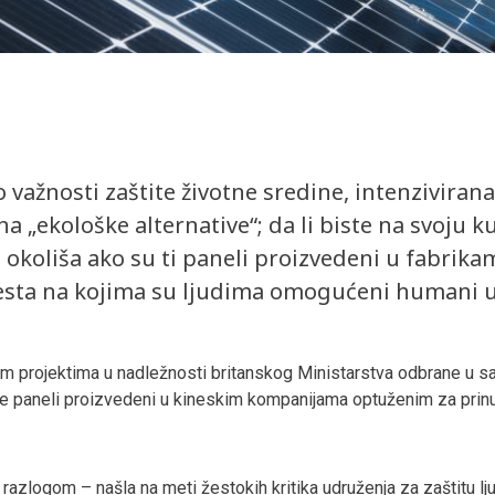
važnosti zaštite životne sredine, intenzivirana 
ena „ekološke alternative“; da li biste na svoju 
 okoliša ako su ti paneli proizvedeni u fabrika
sta na kojima su ljudima omogućeni humani us
im projektima u nadležnosti britanskog Ministarstva odbrane u sa
te paneli proizvedeni u kineskim kompanijama optuženim za prinudn
razlogom – našla na meti žestokih kritika udruženja za zaštitu lj