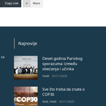
Copy Link
More
Najnovije
 sa
Deset godina Pariskog
sporazuma: između
obećanja i učinka
Vesti
10/11/2025
Sve što treba da znate o
COP30
Svet
,
Vesti
10/11/2025