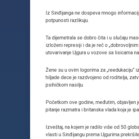
Iz Sinđijanga ne dospeva mnogo informacija 
potpunosti razlikuju.
Ta dijemetrala se dobro čita i u slučaju ma
izloženi represiji i da je reč o „dobrovoljn
utovarivanje Ujgura u vozove sa lisicama 
Žene su u ovim logorima za „reedukaciju“ i
hiljade dece je razdvojeno od roditelja, za
psihičkom nasilju.
Početkom ove godine, međutim, objavljen j
pitanje razmatra i britanska vlada koja je i
Izveštaj, na kojem je radilo više od 50 glo
vlasti u Sinđijangu prema Ujgurima prekrši