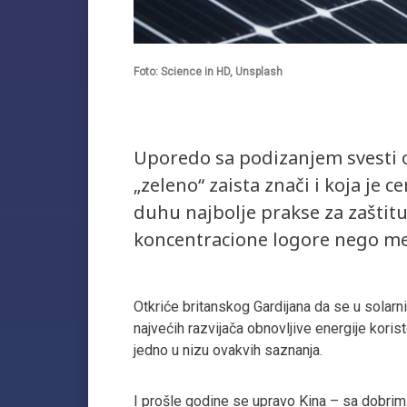
Foto: Science in HD, Unsplash
Uporedo sa podizanjem svesti o 
„zeleno“ zaista znači i koja je c
duhu najbolje prakse za zaštitu
koncentracione logore nego me
Otkriće britanskog Gardijana da se u solarn
najvećih razvijača obnovljive energije koris
jedno u nizu ovakvih saznanja.
I prošle godine se upravo Kina – sa dobrim 