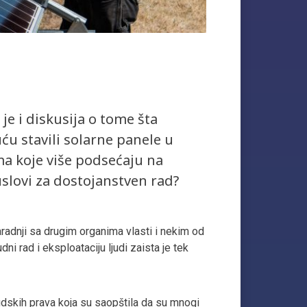
je i diskusija o tome šta
kuću stavili solarne panele u
ma koje više podsećaju na
lovi za dostojanstven rad?
radnji sa drugim organima vlasti i nekim od
i rad i eksploataciju ljudi zaista je tek
udskih prava koja su saopštila da su mnogi