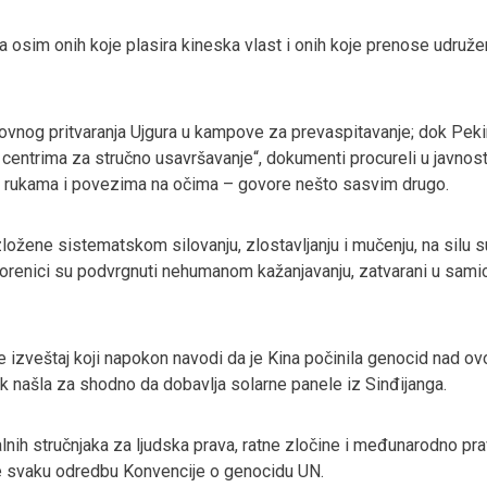
osim onih koje plasira kineska vlast i onih koje prenose udruženj
sovnog pritvaranja Ujgura u kampove za prevaspitavanje; dok Peking
im centrima za stručno usavršavanje“, dokumenti procureli u javnost
na rukama i povezima na očima – govore nešto sasvim drugo.
zložene sistematskom silovanju, zlostavljanju i mučenju, na silu
tvorenici su podvrgnuti nehumanom kažanjavanju, zatvarani u samic
e izveštaj koji napokon navodi da je Kina počinila genocid nad 
pak našla za shodno da dobavlja solarne panele iz Sinđijanga.
balnih stručnjaka za ljudska prava, ratne zločine i međunarodno pr
le svaku odredbu Konvencije o genocidu UN.