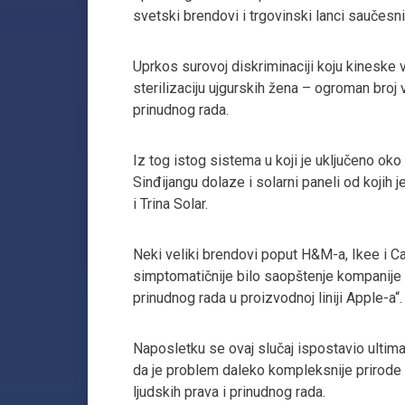
svetski brendovi i trgovinski lanci saučesni
Uprkos surovoj diskriminaciji koju kineske 
sterilizaciju ujgurskih žena – ogroman bro
prinudnog rada.
Iz tog istog sistema u koji je uključeno oko
Sinđijangu dolaze i solarni paneli od kojih 
i Trina Solar.
Neki veliki brendovi poput H&M-a, Ikee i C
simptomatičnije bilo saopštenje kompanije A
prinudnog rada u proizvodnoj liniji Apple-a“
Naposletku se ovaj slučaj ispostavio ultim
da je problem daleko kompleksnije prirode i
ljudskih prava i prinudnog rada.