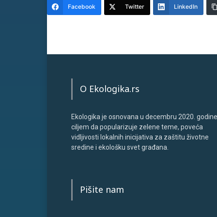
Facebook
Twitter
LinkedIn
O Ekologika.rs
Ekologika je osnovana u decembru 2020. godine
ciljem da popularizuje zelene teme, poveća
vidljivosti lokalnih inicijativa za zaštitu životne
sredine i ekološku svet građana.
Pišite nam