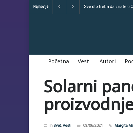
Sve što treba da znate o COP30
Klimatske dezinformacije
Najnovije
Početna
Vesti
Autori
Po
Solarni pane
proizvodnje
In
Svet
,
Vesti
03/06/2021
Margita Mi