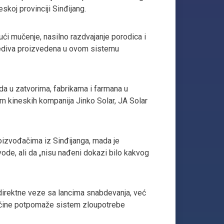
eskoj provinciji Sinđijang.
ći mučenje, nasilno razdvajanje porodica i
prediva proizvedena u ovom sistemu
oda u zatvorima, fabrikama i farmana u
gom kineskih kompanija Jinko Solar, JA Solar
roizvođačima iz Sinđijanga, mada je
ode, ali da „nisu nađeni dokazi bilo kakvog
 direktne veze sa lancima snabdevanja, već
e načine potpomaže sistem zloupotrebe