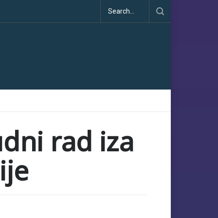
ćanja i učinka
udni rad iza
ije