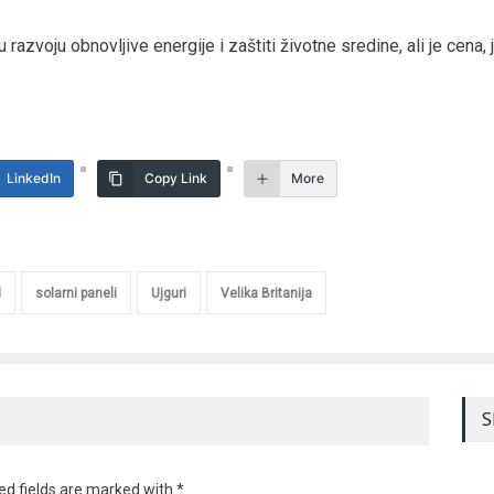
u razvoju obnovljive energije i zaštiti životne sredine, ali je cen
LinkedIn
Copy Link
More
d
solarni paneli
Ujguri
Velika Britanija
S
ed fields are marked with *