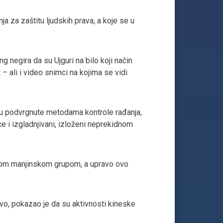
a za zaštitu ljudskih prava, a koje se u
 negira da su Ujguri na bilo koji način
 – ali i video snimci na kojima se vidi
 su podvrgnute metodama kontrole rađanja,
e i izgladnjivani, izloženi neprekidnom
ovom manjinskom grupom, a upravo ovo
avo, pokazao je da su aktivnosti kineske