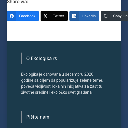
Share via:
Facebook
Twitter
LinkedIn
Copy Lin
O Ekologika.rs
Ekologika je osnovana u decembru 2020.
godine sa ciljem da popularizuje zelene teme,
poveća vidljivosti lokalnih inicijativa za zaštitu
životne sredine i ekološku svet građana.
Pišite nam