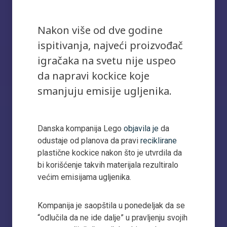
Nakon više od dve godine
ispitivanja, najveći proizvođač
igračaka na svetu nije uspeo
da napravi kockice koje
smanjuju emisije ugljenika.
Danska kompanija Lego
objavila je
da
odustaje od planova da pravi
reciklirane
plastične kockice nakon što je utvrdila da
bi korišćenje takvih materijala rezultiralo
većim emisijama ugljenika.
Kompanija je saopštila u ponedeljak da se
“odlučila da ne ide dalje” u pravljenju svojih