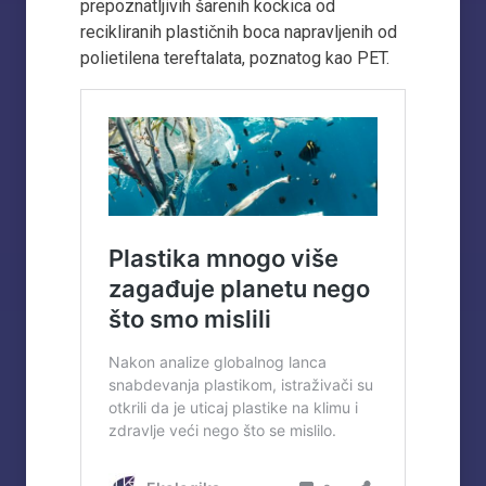
prepoznatljivih šarenih kockica od
recikliranih plastičnih boca napravljenih od
polietilena tereftalata, poznatog kao PET.