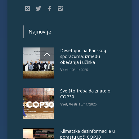
Najnovije
Deset godina Pariskog
sporazuma: između
obećanja i učinka
Vesti
10/11/2025
Sve što treba da znate o
COP30
Svet
,
Vesti
10/11/2025
Klimatske dezinformacije u
porastu uoči COP30