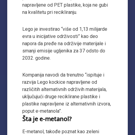
napravljene od PET plastike, koja ne gubi
na kvalitetu pri recikliranju.
Lego je investirao “više od 1,13 milijarde
evra u inicijative održivosti” kao deo
napora da pređe na održivije materijale i
smanji emisije ugljenika za 37 odsto do
2032. godine.
Kompanija navodi da trenutno “ispituje i
razvija Lego kockice napravljene od
različitih alternativnih održivih materijala,
uključujući druge reciklirane plastike i
plastike napravljene iz alternativnih izvora,
poput e-metanola”.
Šta je e-metanol?
E-metanol, takođe poznat kao zeleni