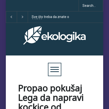
Sve što treba da znate o
Klimatske dezinformacije
COP30
porastu uoči COP30
Propao pokušaj
Lega da napravi
kockice od