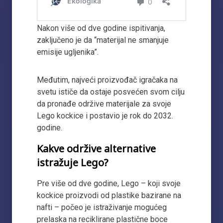
Nakon više od dve godine ispitivanja,
zaključeno je da “materijal ne smanjuje
emisije ugljenika”.
Međutim, najveći proizvođač igračaka na
svetu ističe da ostaje posvećen svom cilju
da pronađe održive materijale za svoje
Lego kockice i postavio je rok do 2032.
godine.
Kakve održive alternative
istražuje Lego?
Pre više od dve godine, Lego – koji svoje
kockice proizvodi od plastike bazirane na
nafti – počeo je istraživanje mogućeg
prelaska na reciklirane plastične boce