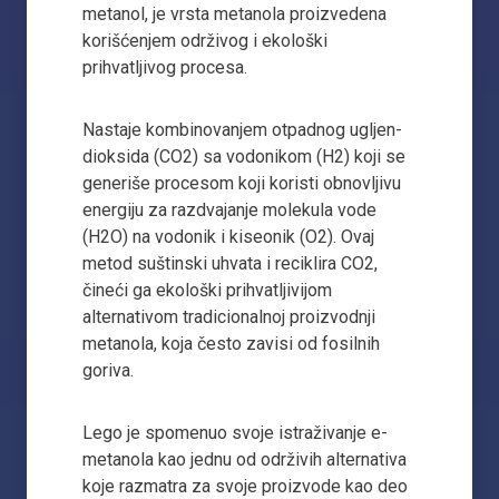
metanol, je vrsta metanola proizvedena
korišćenjem održivog i ekološki
prihvatljivog procesa.
Nastaje kombinovanjem otpadnog ugljen-
dioksida (CO2) sa vodonikom (H2) koji se
generiše procesom koji koristi obnovljivu
energiju za razdvajanje molekula vode
(H2O) na vodonik i kiseonik (O2). Ovaj
metod suštinski uhvata i reciklira CO2,
čineći ga ekološki prihvatljivijom
alternativom tradicionalnoj proizvodnji
metanola, koja često zavisi od fosilnih
goriva.
Lego je spomenuo svoje istraživanje e-
metanola kao jednu od održivih alternativa
koje razmatra za svoje proizvode kao deo