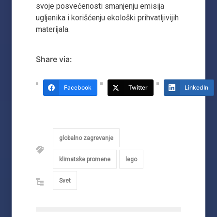
svoje posvećenosti smanjenju emisija
ugljenika i korišćenju ekološki prihvatljivijih
materijala.
Share via:
Facebook
Twitter
LinkedIn
globalno zagrevanje
klimatske promene
lego
Svet