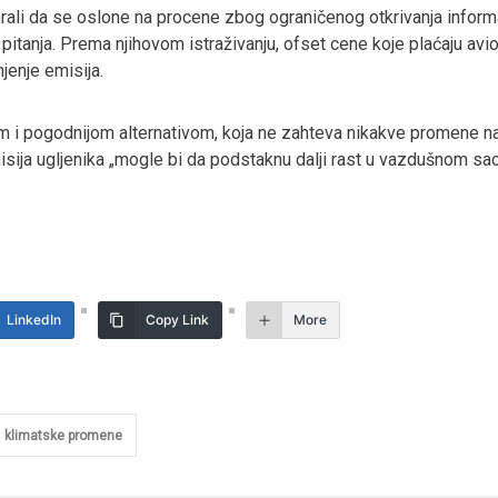
morali da se oslone na procene zbog ograničenog otkrivanja infor
itanja. Prema njihovom istraživanju, ofset cene koje plaćaju avio-
jenje emisija.
m i pogodnijom alternativom, koja ne zahteva nikakve promene nač
sija ugljenika „mogle bi da podstaknu dalji rast u vazdušnom sao
LinkedIn
Copy Link
More
klimatske promene