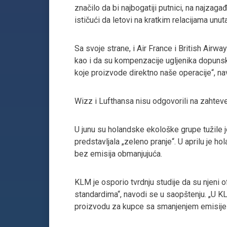
značilo da bi najbogatiji putnici, na najzag
ističući da letovi na kratkim relacijama un
Sa svoje strane, i Air France i British Airw
kao i da su kompenzacije ugljenika dopunske
koje proizvode direktno naše operacije“, n
Wizz i Lufthansa nisu odgovorili na zahtev
U junu su holandske ekološke grupe tužile 
predstavljala „zeleno pranje“. U aprilu je 
bez emisija obmanjujuća.
KLM je osporio tvrdnju studije da su njeni
standardima“, navodi se u saopštenju. „U KL
proizvodu za kupce sa smanjenjem emisije ug