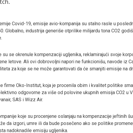
tch.
je Covid-19, emisije avio-kompanija su stalno rasle u poslednje
0. Globalno, industrija generiše otprilike milijardu tona CO2 god
e.
 su se okrenule kompenzaciji ugljenika, reklamirajući svoje korpor
ne letove. Ali ovi dobrovoljni napori ne funkcionišu, navode iz 
liteta za koje se ne može garantovati da će smanjiti emisije na 
e firme Oko-Institut, koja je procenila obim i kvalitet politike s
 kolektivno odgovorne za više od polovine ukupnih emisija CO2 u 
anair, SAS i Wizz Air.
ompanije koje su procenjene oslanjaju na kompenzacije jeftinih š
že da izgori, umre ili da bude posečeno ako se politike promene, 
sta nadoknadile emisiju ugljenika.