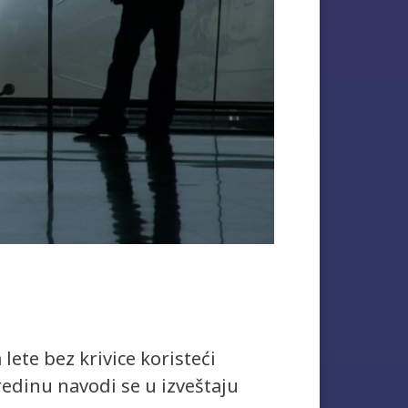
te bez krivice koristeći
redinu navodi se u izveštaju