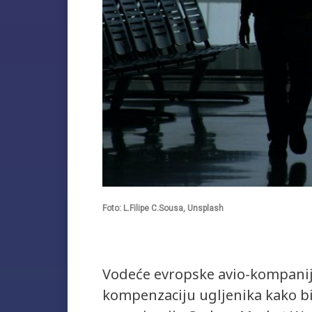
Foto: L.Filipe C.Sousa, Unsplash
Vodeće evropske avio-kompanij
kompenzaciju ugljenika kako bi 