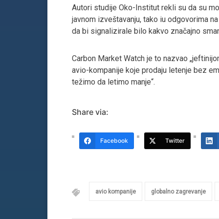
Autori studije Oko-Institut rekli su da su 
javnom izveštavanju, tako iu odgovorima na p
da bi signalizirale bilo kakvo značajno sman
Carbon Market Watch je to nazvao „jeftinijo
avio-kompanije koje prodaju letenje bez emi
težimo da letimo manje“.
Share via:
Facebook
Twitter
avio kompanije
globalno zagrevanje