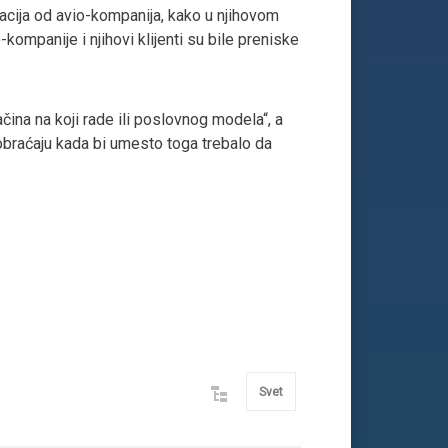
macija od avio-kompanija, kako u njihovom
kompanije i njihovi klijenti su bile preniske
ina na koji rade ili poslovnog modela“, a
braćaju kada bi umesto toga trebalo da
Svet