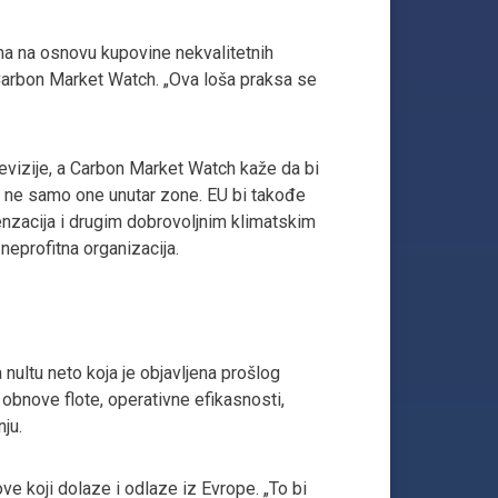
ima na osnovu kupovine nekvalitetnih
 Carbon Market Watch. „Ova loša praksa se
revizije, a Carbon Market Watch kaže da bi
 a ne samo one unutar zone. EU bi takođe
enzacija i drugim dobrovoljnim klimatskim
neprofitna organizacija.
 nultu neto koja je objavljena prošlog
obnove flote, operativne efikasnosti,
ju.
ve koji dolaze i odlaze iz Evrope. „To bi