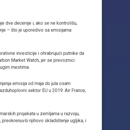
 dve decenije i, ako se ne kontrolišu,
išnje – što je uporedivo sa emisijama
ativne investicije i ohrabrujući putnike da
Carbon Market Watch, jer se prevoznici
drugim mestima.
manjenja emisija od maja do jula osam
Vazduhoplovni sektor EU u 2019: Air France,
umarskih projekata u zemljama u razvoju,
preokrenuvši njihovo skladištenje ugljika, i