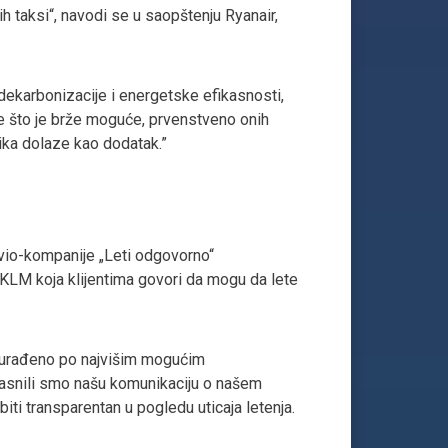
ih taksi“, navodi se u saopštenju Ryanair,
a dekarbonizacije i energetske efikasnosti,
e što je brže moguće, prvenstveno onih
ika dolaze kao dodatak.”
avio-kompanije „Leti odgovorno“
a KLM koja klijentima govori da mogu da lete
e urađeno po najvišim mogućim
azjasnili smo našu komunikaciju o našem
ti transparentan u pogledu uticaja letenja.