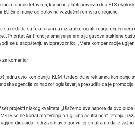
ađujućim dugim letovima, konačno platili pravičan deo ETS ekološk
utar EU čine manje od polovina vazdušnih emisija u regionu.
ays su rekli da su fokusirani na niz kratkoročnih i dugoročnih mer
. „Prioritet Air Franc je smanjenje emisija gasova staklene bašt
avodi se u saopštenju avioprevoznika. „Mere kompenzacije ugljen
e za komentar.
još jednu avio-kompaniju, KLM, tvrdeći da je reklamna kampanja 
holandska agencija za nadzor oglašavanja presudila da je promocij
 ofset projekti niskog kvaliteta. „Ulažemo sve napore da ovo bud
M-u više ne koristimo tvrdnju o ‘ugljično neutralnom’ letenju i r
ljen-dioksida i održivom avio gorivu jer smatramo da je važno bi