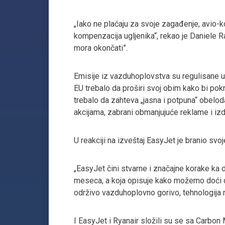
„Iako ne plaćaju za svoje zagađenje, avio-
kompenzacija ugljenika“, rekao je Daniele 
mora okončati”.
Emisije iz vazduhoplovstva su regulisane u 
EU trebalo da proširi svoj obim kako bi pok
trebalo da zahteva „jasna i potpuna“ obelo
akcijama, zabrani obmanjujuće reklame i izd
U reakciji na izveštaj EasyJet je branio svo
„EasyJet čini stvarne i značajne korake ka d
meseca, a koja opisuje kako možemo doći d
održivo vazduhoplovno gorivo, tehnologija nu
I EasyJet i Ryanair složili su se sa Carbon