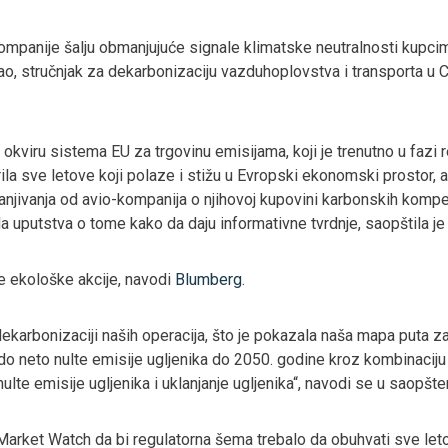
kompanije šalju obmanjujuće signale klimatske neutralnosti kupc
Rao, stručnjak za dekarbonizaciju vazduhoplovstva i transporta u
okviru sistema EU za trgovinu emisijama, koji je trenutno u fazi 
rila sve letove koji polaze i stižu u Evropski ekonomski prostor,
danjivanja od avio-kompanija o njihovoj kupovini karbonskih komp
a uputstva o tome kako da daju informativne tvrdnje, saopštila je 
je ekološke akcije, navodi
Blumberg
.
ekarbonizaciji naših operacija, što je pokazala naša mapa puta za
o neto nulte emisije ugljenika do 2050. godine kroz kombinaciju 
lte emisije ugljenika i uklanjanje ugljenika“, navodi se u saopšten
 Market Watch da bi regulatorna šema trebalo da obuhvati sve leto