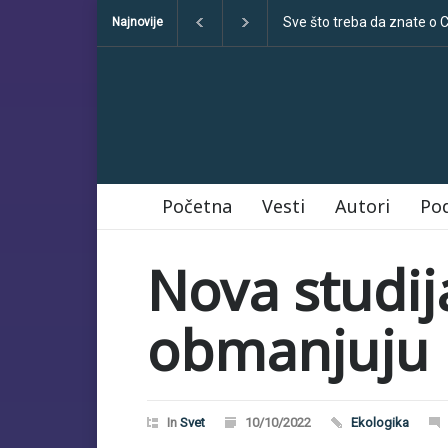
Klimatske dezinformacije
Najnovije
Početna
Vesti
Autori
Po
Nova studij
obmanjuju 
In
Svet
10/10/2022
Ekologika