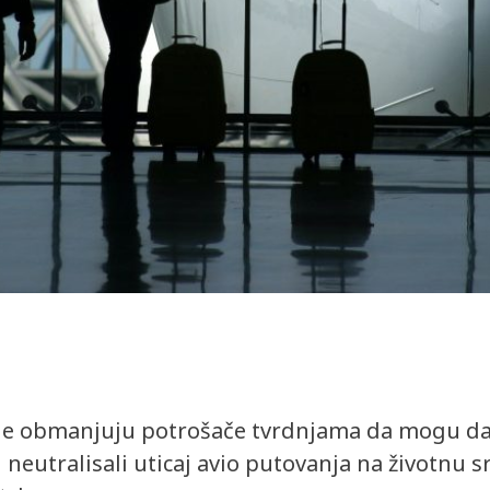
e obmanjuju potrošače tvrdnjama da mogu da le
neutralisali uticaj avio putovanja na životnu s