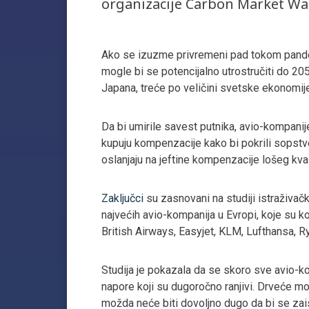
organizacije Carbon Market Wa
Ako se izuzme privremeni pad tokom pandemi
mogle bi se potencijalno utrostručiti do 205
Japana, treće po veličini svetske ekonomij
Da bi umirile savest putnika, avio-kompanije
kupuju kompenzacije kako bi pokrili sopstve
oslanjaju na jeftine kompenzacije lošeg kva
Zaključci
su zasnovani na studiji istraživačk
najvećih avio-kompanija u Evropi, koje su
British Airways, Easyjet, KLM, Lufthansa, Ry
Studija je pokazala da se skoro sve avio-k
napore koji su dugoročno ranjivi. Drveće mo
možda neće biti dovoljno dugo da bi se zai