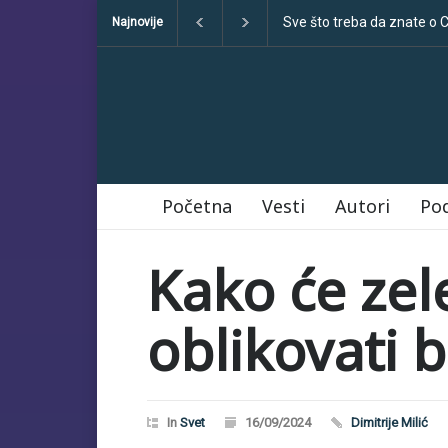
Sve što treba da znate o COP30
Klimatske dezinformacije
Najnovije
Početna
Vesti
Autori
Po
Kako će zel
oblikovati 
In
Svet
16/09/2024
Dimitrije Milić