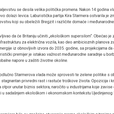
ljevstvu se desila velika politička promena. Nakon 14 godina vl
ovo dolazi levica. Laburistička partija Kira Starmera ostvarila je 
evstvu koji su obeležili Bregzit i različite domaće i međunarodne
vljivao da će Britaniju učiniti „ekološkom supersilom“. Obećao je 
infrastrukturu za električna vozila, kao deo ambicioznih planova 
nergije iz obnovljivih izvora do 2035. godine, sa projekcijama da 
aburistički premijer je istakao važnost međunarodne saradnje u bor
balne napore u zaštiti životne okoline.
i odlučno Starmerova vlada može sprovesti te zelene politike s 
 stagnantan privredni rast i rastuće troškove života. Opozicija i 
na otpor unutar biznis sektora, naročito u industrijama koje zavise 
ti u sadašnjem ekološkom i ekonomskom kontekstu Ujedinjenog K