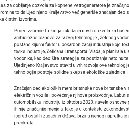
oces za dobijanje dozvola za kopnene vetrogeneratore je značajno
zirom na to da Ujedinjeno Kraljevstvo već generiše značajan deo 
 ka čistim izvorima.
Pored zabrane frekinga i ukidanja novih dozvola za bušenj
ambiciozne planove za razvoj tehnologije „zelenog vodonik
postane ključni faktor u dekarbonizaciji industrija koje te
teške industrije, čeličana i transporta. Vlada je planirala u
vodonika, kao deo šire strategije za postizanje neto nult
Ujedinjeno Kraljevstvo staviti u vrh razvoja ove tehnologi
tehnologije postoje solidne skepse ekološke zajednice i i
Značajan deo ekoloških mera britanske nove britanske vla
električnih vozila i povećanje njihove proizvodnje. Laburi
automobilsku industriju iz oktobra 2023. navela osnovne p
ih nije značajnije menjala. Iako je u kontekstu zakonodavs
ispred ostalih zapadnih država, brzina njenog napretka je
preokreta.