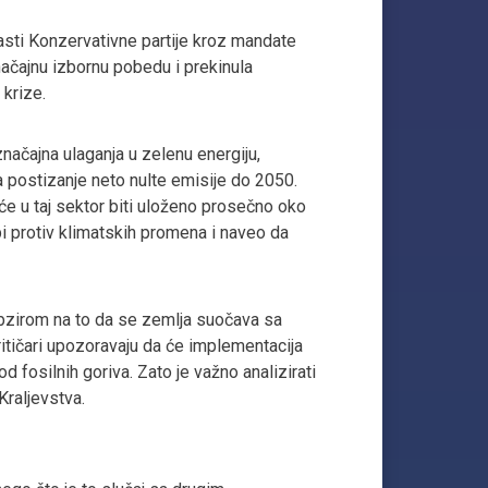
asti Konzervativne partije kroz mandate
značajnu izbornu pobedu i prekinula
 krize.
značajna ulaganja u zelenu energiju,
za postizanje neto nulte emisije do 2050.
će u taj sektor biti uloženo prosečno oko
bi protiv klimatskih promena i naveo da
obzirom na to da se zemlja suočava sa
kritičari upozoravaju da će implementacija
od fosilnih goriva. Zato je važno analizirati
raljevstva.