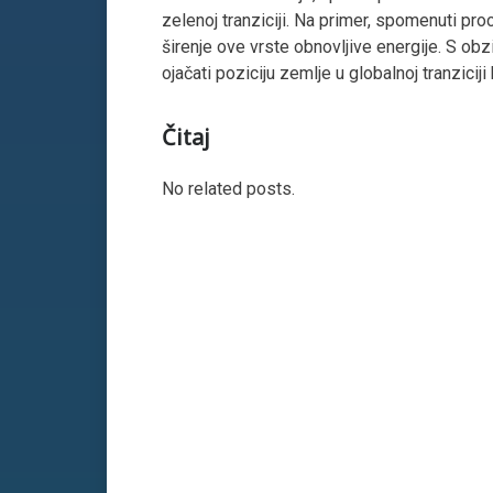
zelenoj tranziciji. Na primer, spomenuti pr
širenje ove vrste obnovljive energije. S ob
ojačati poziciju zemlje u globalnoj tranziciji
Čitaj
No related posts.