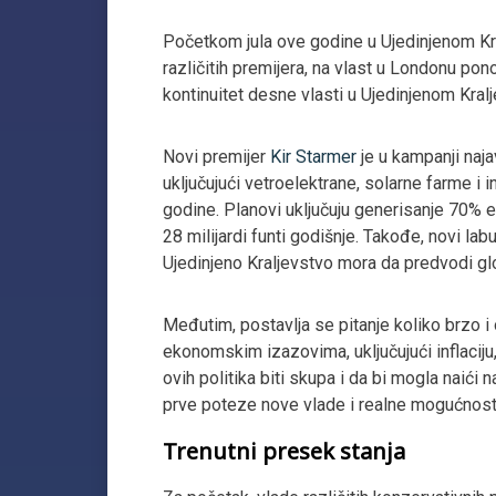
Početkom jula ove godine u Ujedinjenom Kra
različitih premijera, na vlast u Londonu pon
kontinuitet desne vlasti u Ujedinjenom Kralj
Novi premijer
Kir Starmer
je u kampanji naja
uključujući vetroelektrane, solarne farme i 
godine. Planovi uključuju generisanje 70% e
28 milijardi funti godišnje. Takođe, novi l
Ujedinjeno Kraljevstvo mora da predvodi glo
Međutim, postavlja se pitanje koliko brzo 
ekonomskim izazovima, uključujući inflaciju,
ovih politika biti skupa i da bi mogla naići 
prve poteze nove vlade i realne mogućnos
Trenutni presek stanja