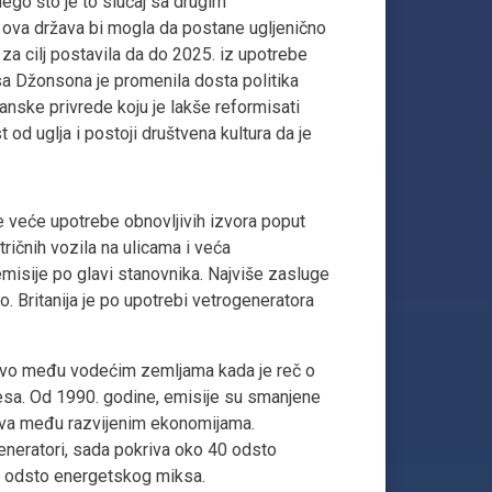
ego što je to slučaj sa drugim
ova država bi mogla da postane ugljenično
 za cilj postavila da do 2025. iz upotrebe
isa Džonsona je promenila dosta politika
tanske privrede koju je lakše reformisati
od uglja i postoji društvena kultura da je
e veće upotrebe obnovljivih izvora poput
ričnih vozila na ulicama i veća
misije po glavi stanovnika. Najviše zasluge
o. Britanija je po upotrebi vetrogeneratora
vstvo među vodećim zemljama kada je reč o
esa. Od 1990. godine, emisije su smanjene
dova među razvijenim ekonomijama.
generatori, sada pokriva oko 40 odsto
,6 odsto energetskog miksa.