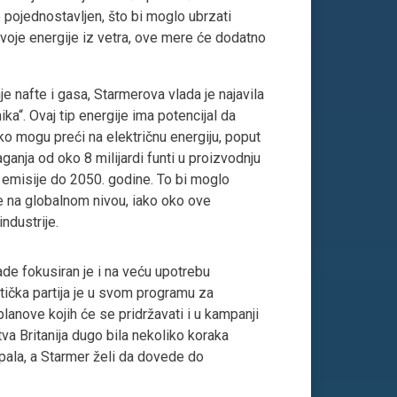
 pojednostavljen, što bi moglo ubrzati
svoje energije iz vetra, ove mere će dodatno
e nafte i gasa, Starmerova vlada je najavila
a“. Ovaj tip energije ima potencijal da
ško mogu preći na električnu energiju, poput
laganja od oko 8 milijardi funti u proizvodnju
e emisije do 2050. godine. To bi moglo
je na globalnom nivou, iako oko ove
ndustrije.
de fokusiran je i na veću upotrebu
stička partija je u svom programu za
lanove kojih će se pridržavati i u kampanji
tva Britanija dugo bila nekoliko koraka
 pala, a Starmer želi da dovede do