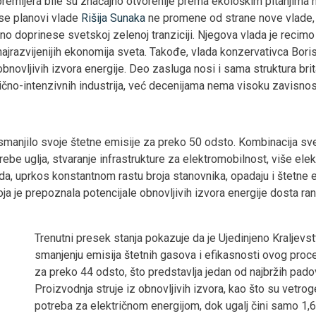
 premijera bile su značajno otvorenije prema ekološkim pitanjima n
se planovi vlade
Rišija Sunaka
ne promene od strane nove vlade, 
no doprinese svetskoj zelenoj tranziciji. Njegova vlada je recimo
h najrazvijenijih ekonomija sveta. Takođe, vlada konzervativca Bor
 obnovljivih izvora energije. Deo zasluga nosi i sama struktura bri
čno-intenzivnih industrija, već decenijama nema visoku zavisnost 
 smanjilo svoje štetne emisije za preko 50 odsto. Kombinacija sv
be uglja, stvaranje infrastrukture za elektromobilnost, više elekt
a, uprkos konstantnom rastu broja stanovnika, opadaju i štetne e
a je prepoznala potencijale obnovljivih izvora energije dosta ran
Trenutni presek stanja pokazuje da je Ujedinjeno Kralje
smanjenju emisija štetnih gasova i efikasnosti ovog proc
za preko 44 odsto, što predstavlja jedan od najbržih pa
Proizvodnja struje iz obnovljivih izvora, kao što su vetro
potreba za električnom energijom, dok ugalj čini samo 1