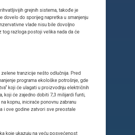
vatljivijih grejnih sistema, takođe je
o je dovelo do sporijeg napretka u smanjenju
nzervativne vlade nisu bile dovoljno
 tog razloga postoji velika nada da će
zelene tranzicije nešto odlučnija. Pred
o smanjenje programa ekološke potrošnje, gde
a“ koji će ulagati u proizvodnju električnih
 koji će zajedno dobiti 7,3 milijardi funti,
re na kopnu, iniciraće ponovnu zabranu
da i ove godine zatvori sve preostale
luka koje ukazuju na veću posvećenost