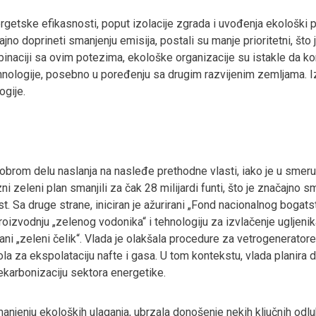
etske efikasnosti, poput izolacije zgrada i uvođenja ekološki prih
čajno doprineti smanjenju emisija, postali su manje prioritetni, št
inaciji sa ovim potezima, ekološke organizacije su istakle da ko
nologije, posebno u poređenju sa drugim razvijenim zemljama. Iz
ogije.
brom delu naslanja na nasleđe prethodne vlasti, iako je u smeru 
zni zeleni plan smanjili za čak 28 milijardi funti, što je značajn
. Sa druge strane, iniciran je ažurirani „Fond nacionalnog bogatstv
roizvodnju „zelenog vodonika“ i tehnologiju za izvlačenje ugljenika,
ozvani „zeleni čelik“. Vlada je olakšala procedure za vetrogenerato
ola za ekspolataciju nafte i gasa. U tom kontekstu, vlada planira 
dekarbonizaciju sektora energetike.
njenju ekoloških ulaganja, ubrzala donošenje nekih ključnih od