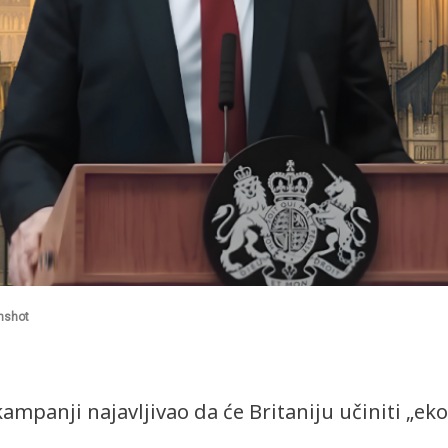
enshot
kampanji najavljivao da će Britaniju učiniti „e