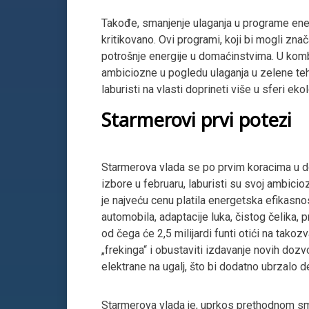
Takođe, smanjenje ulaganja u programe energ
kritikovano. Ovi programi, koji bi mogli zna
potrošnje energije u domaćinstvima. U komb
ambiciozne u pogledu ulaganja u zelene teh
laburisti na vlasti doprineti više u sferi ekol
Starmerovi prvi potezi
Starmerova vlada se po prvim koracima u do
izbore u februaru, laburisti su svoj ambicio
je najveću cenu platila energetska efikasnost
automobila, adaptacije luka, čistog čelika, p
od čega će 2,5 milijardi funti otići na tak
„frekinga“ i obustaviti izdavanje novih dozv
elektrane na ugalj, što bi dodatno ubrzalo 
Starmerova vlada je, uprkos prethodnom sma