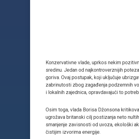
Konzervativne vlade, uprkos nekim pozitivn
sredinu. Jedan od najkontroverznijih potez
goriva. Ovaj postupak, koji uključuje ubrizg
zabrinutosti zbog zagađenja podzemnih voda
i lokalnih zajednica, opravdavajući to potr
Osim toga, vlada Borisa Džonsona kritikova
ugrožava britanski cilj postizanja neto nul
smanjenje zavisnosti od uvoza, ekološki akti
čistijim izvorima energije.