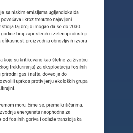
rije sa niskim emisijama ugljendioksida
 povećava i kroz trenutno najavljeni
esticija taj broj bi mogao da se do 2030.
odine broj zaposlenih u zelenoj industriji
efikasnost, proizvodnja obnovljivih izvora
a koje su kritikovane kao štetne za životnu
ičkog frakturiranja) za eksploataciju fosilnih
 prirodni gas i nafta, doveo je do
volili uprkos protivljenju ekoloških grupa
krajini.
vernom moru, čime se, prema kritičarima,
roizvodnja energenata neophodna za
od fosilnih goriva i odlaže tranzicija ka