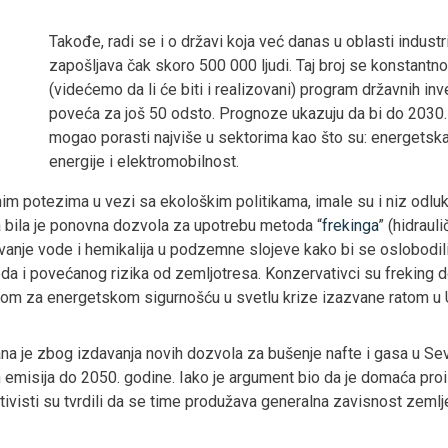
Takođe, radi se i o državi koja već danas u oblasti indust
zapošljava čak skoro 500 000 ljudi. Taj broj se konstantno
(videćemo da li će biti i realizovani) program državnih inv
poveća za još 50 odsto. Prognoze ukazuju da bi do 2030. g
mogao porasti najviše u sektorima kao što su: energetska 
energije i elektromobilnost.
im potezima u vezi sa ekološkim politikama, imale su i niz odluk
a bila je ponovna dozvola za upotrebu metoda “
frekinga
” (hidraul
avanje vode i hemikalija u podzemne slojeve kako bi se oslobodili
 i povećanog rizika od zemljotresa. Konzervativci su freking doz
ebom za energetskom sigurnošću u svetlu krize izazvane ratom u U
na je zbog izdavanja novih dozvola za bušenje nafte i gasa u Se
tih emisija do 2050. godine. Iako je argument bio da je domaća p
visti su tvrdili da se time produžava generalna zavisnost zemlje 