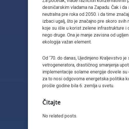
Za početak, vlade različitih konzervativnih
desničarskim vladama na Zapadu. Čak i da 
neutralna pre roka od 2050. i da time značaj
izbaci ugalj, što je značajno pre skoro svi
koje su išle u korist zelene infrastrukture i
nego druge. Ona je manje zavisna od ugljeni
ekologija važan element.
Od ‘70. do danas, Ujedinjeno Kraljevstvo je
vetrogeneratora, drastičnog smanjenja upotre
implementacije solarne energije dovele su d
za to nosi odgovorna energetska politika koj
prošle godine bila 6. zemlja u svetu.
Čitajte
No related posts.