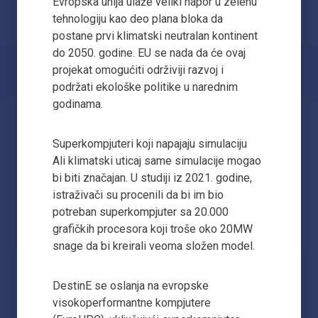
Evropska unija ulaže veliki napor u zelenu
tehnologiju kao deo plana bloka da
postane prvi klimatski neutralan kontinent
do 2050. godine. EU se nada da će ovaj
projekat omogućiti održiviji razvoj i
podržati ekološke politike u narednim
godinama.
Superkompjuteri koji napajaju simulaciju
Ali klimatski uticaj same simulacije mogao
bi biti značajan. U studiji iz 2021. godine,
istraživači su procenili da bi im bio
potreban superkompjuter sa 20.000
grafičkih procesora koji troše oko 20MW
snage da bi kreirali veoma složen model.
DestinE se oslanja na evropske
visokoperformantne kompjutere