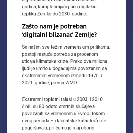
godina, kompletirajući punu digitalnu
repliku Zemlje do 2030. godine.
Zašto nam je potreban
‘digitalni blizanac’ Zemlje?
Sa našim sve težim vremenskim prilikama,
postoji rastuća potreba za procenom
uticaja klimatske krize. Preko dva miliona
ljudi je umrlo u događajima povezanim sa
ekstremnim vremenom između 1970. i
2021. godine, prema WMO.
Ekstremni toplotni talasi u 2003. i 2010.
činili su 80 odsto smrtnih slučajeva
povezanih sa vremenom u Evropi tokom
ovog perioda – i klimatske katastrofe se
pogoršavaju, pri čemu je maj oborio