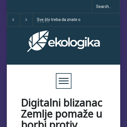
to treba da znate o
Klimatske dezinformacije u
Deset godin
30
porastu uoči COP30
sporazuma:
obećanja i u
Digitalni blizanac
Zemlje pomaže u
borbi protiv