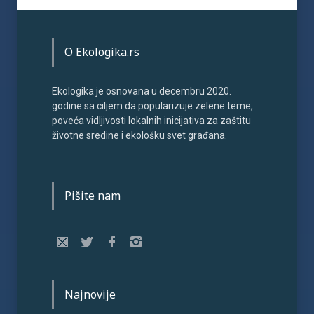
O Ekologika.rs
Ekologika je osnovana u decembru 2020.
godine sa ciljem da popularizuje zelene teme,
poveća vidljivosti lokalnih inicijativa za zaštitu
životne sredine i ekološku svet građana.
Pišite nam
Najnovije