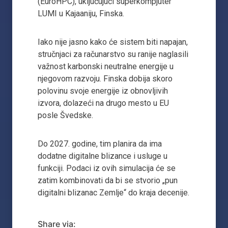
(EuroHPC), uključujući superkompjuter
LUMI u Kajaaniju, Finska.
Iako nije jasno kako će sistem biti napajan,
stručnjaci za računarstvo su ranije naglasili
važnost karbonski neutralne energije u
njegovom razvoju. Finska dobija skoro
polovinu svoje energije iz obnovljivih
izvora, dolazeći na drugo mesto u EU
posle Švedske.
Do 2027. godine, tim planira da ima
dodatne digitalne blizance i usluge u
funkciji. Podaci iz ovih simulacija će se
zatim kombinovati da bi se stvorio „pun
digitalni blizanac Zemlje“ do kraja decenije.
Share via: