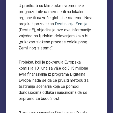
U prošlosti su klimatske i vremenske
prognoze bile usmerene ili na lokalne
regione ili na veće globalne sisteme. Novi
projekat, poznat kao
Destinacija Zemlja
(DestinE), objedinjuje sve ove informacije
zajedno sa ljudskim delovanjem kako bi
„prikazao složene procese celokupnog
Zemljinog sistema“.
Projekat, koji je pokrenula Evropska
komisija 10. juna sa više od 315 miliona
evra finansiranja iz programa Digitalna
Evropa, nada se da će pružiti metodu za
testiranje scenarija koja će pomoći
donosiocima odluka i naučnicima da se
pripreme za budućnost.
“Lansiranje inicijalne Destinacije Zemlja