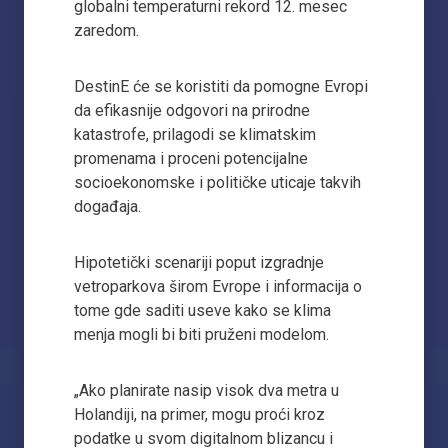
globalni temperaturni rekord 12. mesec
zaredom.
DestinE će se koristiti da pomogne Evropi
da efikasnije odgovori na prirodne
katastrofe, prilagodi se klimatskim
promenama i proceni potencijalne
socioekonomske i političke uticaje takvih
događaja.
Hipotetički scenariji poput izgradnje
vetroparkova širom Evrope i informacija o
tome gde saditi useve kako se klima
menja mogli bi biti pruženi modelom.
„Ako planirate nasip visok dva metra u
Holandiji, na primer, mogu proći kroz
podatke u svom digitalnom blizancu i